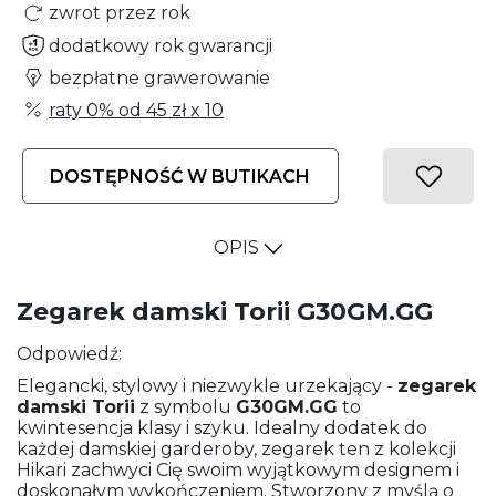
zwrot przez rok
dodatkowy rok gwarancji
bezpłatne grawerowanie
raty 0% od
45 zł
x 10
DOSTĘPNOŚĆ W BUTIKACH
OPIS
Zegarek damski Torii G30GM.GG
Odpowiedź:
Elegancki, stylowy i niezwykle urzekający -
zegarek
damski
Torii
z symbolu
G30GM.GG
to
kwintesencja klasy i szyku. Idealny dodatek do
każdej damskiej garderoby, zegarek ten z kolekcji
Hikari zachwyci Cię swoim wyjątkowym designem i
doskonałym wykończeniem. Stworzony z myślą o