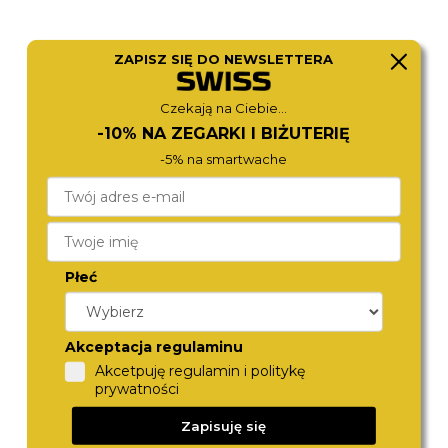
ZAPISZ SIĘ DO NEWSLETTERA
ROSEFIELD
BERING
Czekają na Ciebie...
SMGMG-S06
11022-334
-10% NA ZEGARKI I BIŻUTERIĘ
450,-
490,-
-5% na smartwache
Płeć
Akceptacja regulaminu
Akcetpuję regulamin i politykę
prywatności
BERING
TORII
Zapisuję się
11022-333
G33GS.OG
490,-
490,-