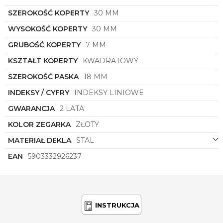
i pozwól, aby ten zegarek stał się Twoim ulubionym
SZEROKOŚĆ KOPERTY
30 MM
akcesorium, które dodaje blasku i elegancji każdej
chwili. Swoją niezawodnością i wy rafowanym
WYSOKOŚĆ KOPERTY
30 MM
designem zegarek ten z pewnością zostanie Twoim
ulubionym towarzyszem na każdym kroku,
GRUBOŚĆ KOPERTY
7 MM
definiując Twój unikalny styl i gust.
KSZTAŁT KOPERTY
KWADRATOWY
SZEROKOŚĆ PASKA
18 MM
INDEKSY / CYFRY
INDEKSY LINIOWE
GWARANCJA
2 LATA
KOLOR ZEGARKA
ZŁOTY
MATERIAŁ DEKLA
STAL
EAN
5903332926237
INSTRUKCJA