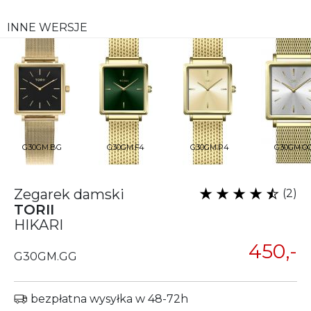
INNE WERSJE
G30GM.BG
G30GM.F4
G30GM.P4
G30GM.O
Zegarek damski
(2)
TORII
HIKARI
450,-
G30GM.GG
bezpłatna wysyłka w 48-72h