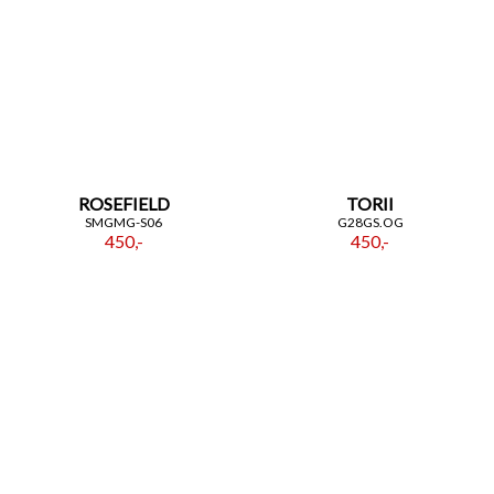
ROSEFIELD
TORII
SMGMG-S06
G28GS.OG
450,-
450,-