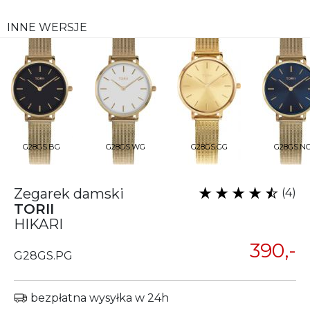
INNE WERSJE
G28GS.BG
G28GS.WG
G28GS.GG
G28GS.N
Zegarek damski
(4)
TORII
HIKARI
390,-
G28GS.PG
bezpłatna wysyłka w 24h