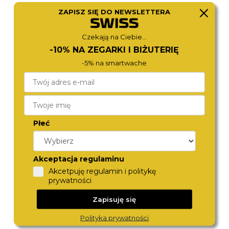
ZAPISZ SIĘ DO NEWSLETTERA
TORII
TORII
G34GS.OG
G34GS.PG
450,-
390,-
Czekają na Ciebie...
-10% NA ZEGARKI I BIŻUTERIĘ
-5% na smartwache
Płeć
Akceptacja regulaminu
Akcetpuję regulamin i politykę
TORII
TORII
prywatności
G28GS.RG
G38GM.OG
450,-
450,-
Zapisuję się
Polityka prywatności