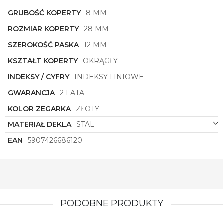
materiałów najwyższej jakości z modnym designem
sprawia, że ten model zegarka staje się
GRUBOŚĆ KOPERTY
8 MM
niezastąpionym elementem w garderobie każdej
ROZMIAR KOPERTY
28 MM
eleganckiej damy.
Podsumowując,
SZEROKOŚĆ PASKA
zegarek damski
12 MM
Torii
z kolekcji
Hikari to połączenie klasyki, nowoczesności i
KSZTAŁT KOPERTY
OKRĄGŁY
elegancji w jednym. Idealny wybór dla kobiet
ceniących sobie zarówno wysoką jakość wykonania,
INDEKSY / CYFRY
INDEKSY LINIOWE
jak i unikalny design, którym będą mogły podkreślić
swój wyjątkowy styl i indywidualność. Niech ten
GWARANCJA
2 LATA
zegarek będzie nie tylko praktycznym narzędziem,
KOLOR ZEGARKA
ZŁOTY
ale także luksusowym dodatkiem do każdej
stylizacji.
MATERIAŁ DEKLA
STAL
EAN
5907426686120
PODOBNE PRODUKTY