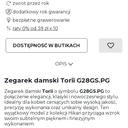
zwrot przez rok
dodatkowy rok gwarancji
bezpłatne grawerowanie
raty 0% od
39 zł
x 10
DOSTĘPNOŚĆ W BUTIKACH
OPIS
Zegarek damski Torii G28GS.PG
Zegarek damski
Torii
o symbolu
G28GS.PG
to
połączenie elegancji, klasyki i nowoczesnego stylu.
Idealny dla kobiet ceniących sobie wysoką jakość,
precyzję wykonania oraz unikalny design. Ten
wyjątkowy model z kolekcji Hikari przyciąga wzrok
swoim subtelnym pięknem i finezyjnym
wykonaniem.