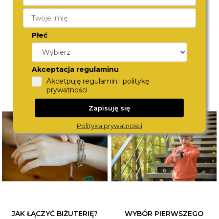
R37RS.BR
R34RS.BR
490,-
450,-
Płeć
Akceptacja regulaminu
Akcetpuję regulamin i politykę
prywatności
Zapisuję się
Polityka prywatności
JAK ŁĄCZYĆ BIŻUTERIĘ?
WYBÓR PIERWSZEGO