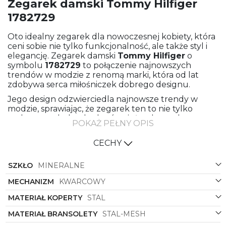
Zegarek damski Tommy Hilfiger
1782729
Oto idealny zegarek dla nowoczesnej kobiety, która
ceni sobie nie tylko funkcjonalność, ale także styl i
elegancję. Zegarek damski
Tommy Hilfiger
o
symbolu
1782729
to połączenie najnowszych
trendów w modzie z renomą marki, która od lat
zdobywa serca miłośniczek dobrego designu.
Jego design odzwierciedla najnowsze trendy w
modzie, sprawiając, że zegarek ten to nie tylko
praktyczny dodatek, ale również stylowy element
POKAŻ PEŁNY OPIS
garderoby. Stalowa bransoleta i koperta w kolorze
różowego złota nadają mu subtelności i klasy, a
CECHY
jednocześnie pozwalają na wszechstronne łączenie
z różnorodnymi stylizacjami.
SZKŁO
MINERALNE
Różowe złoto to kolor, który zyskuje coraz większą
popularność w świecie mody, dodając delikatności i
MECHANIZM
KWARCOWY
kobiecości każdej kreacji. Kolor tarczy utrzymany w
MATERIAŁ KOPERTY
STAL
tym samym odcieniu sprawia, że zegarek prezentuje
się spójnie i harmonijnie, podkreślając elegancję i
MATERIAŁ BRANSOLETY
STAL-MESH
szyk noszącej go kobiety.