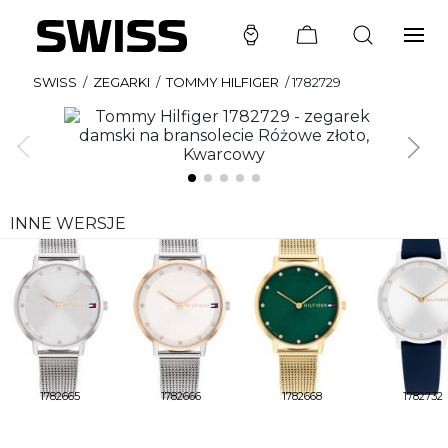
SWISS
/
ZEGARKI
/
TOMMY HILFIGER
/
1782729
INNE WERSJE
1782665
1782666
1782668
1782732