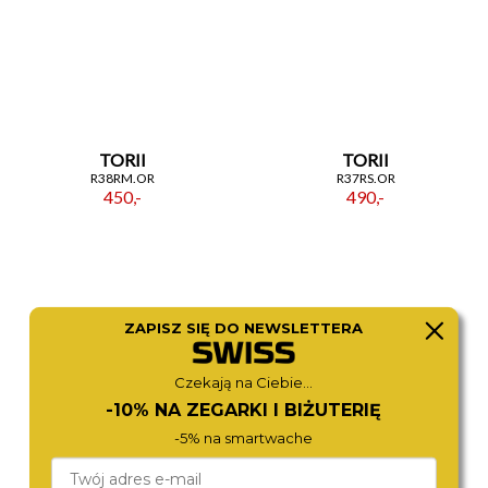
TORII
TORII
R38RM.OR
R37RS.OR
450,-
490,-
ZAPISZ SIĘ DO NEWSLETTERA
Czekają na Ciebie...
-10% NA ZEGARKI I BIŻUTERIĘ
-5% na smartwache
TORII
TORII