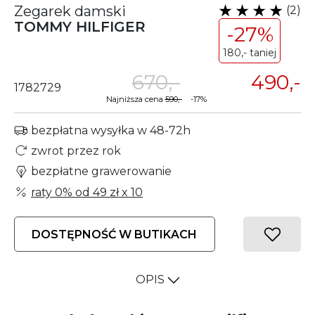
Zegarek damski
(2)
TOMMY HILFIGER
-27%
180,- taniej
670,-
490,-
1782729
Najniższa cena
590,-
-17%
bezpłatna wysyłka w 48-72h
zwrot przez rok
bezpłatne grawerowanie
raty 0% od
49 zł
x 10
DOSTĘPNOŚĆ W BUTIKACH
OPIS