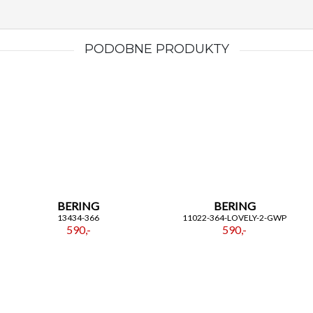
stylizację, sprawiając, że poczujesz się wyjątkowo i
pełna pewności siebie. Dzięki niemu każdy dzień
stanie się nieco bardziej piękny i stylowy. Czas na
PODOBNE PRODUKTY
zegarek, który odzwierciedla twój wyjątkowy styl!
BERING
BERING
13434-366
11022-364-LOVELY-2-GWP
590,-
590,-