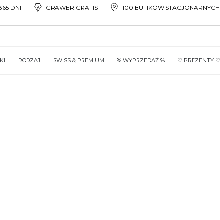
65 DNI
GRAWER GRATIS
100 BUTIKÓW STACJONARNYCH
KI
RODZAJ
SWISS & PREMIUM
% WYPRZEDAŻ %
♡ PREZENTY ♡