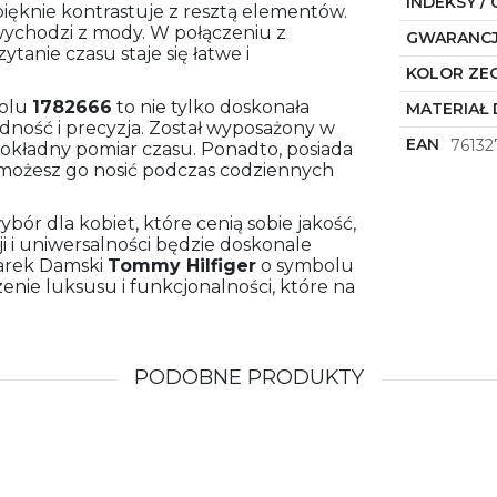
INDEKSY / 
 pięknie kontrastuje z resztą elementów.
 wychodzi z mody. W połączeniu z
GWARANC
tanie czasu staje się łatwe i
KOLOR ZE
olu
1782666
to nie tylko doskonała
MATERIAŁ 
dność i precyzja. Został wyposażony w
EAN
76132
okładny pomiar czasu. Ponadto, posiada
 możesz go nosić podczas codziennych
ór dla kobiet, które cenią sobie jakość,
ji i uniwersalności będzie doskonale
egarek Damski
Tommy Hilfiger
o symbolu
nie luksusu i funkcjonalności, które na
PODOBNE PRODUKTY