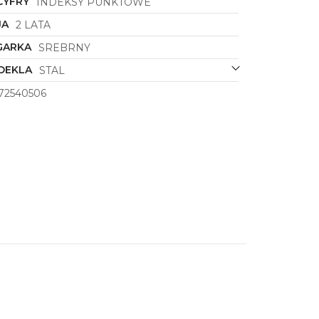
CYFRY
INDEKSY PUNKTOWE
JA
2 LATA
GARKA
SREBRNY
DEKLA
STAL
72540506