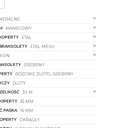
NERALNE
M
KWARCOWY
 KOPERTY
STAL
 BRANSOLETY
STAL-MESH
HION
ANSOLETY
SREBRNY
PERTY
RÓŻOWE ZŁOTO, SREBRNY
RCZY
ZŁOTY
ZELNOŚĆ
30 M
KOPERTY
35 MM
Ć PASKA
16 MM
KOPERTY
OKRĄGŁY