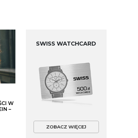
SWISS WATCHCARD
ŚCI W
IN –
ZOBACZ WIĘCEJ