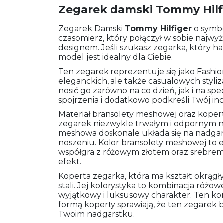
Zegarek damski Tommy Hilf
Zegarek Damski
Tommy Hilfiger
o symb
czasomierz, który połączył w sobie najw
designem. Jeśli szukasz zegarka, który har
model jest idealny dla Ciebie.
Ten zegarek reprezentuje się jako Fashio
eleganckich, ale także casualowych styliz
nosić go zarówno na co dzień, jak i na spe
spojrzenia i dodatkowo podkreśli Twój ind
Materiał bransolety meshowej oraz koperty
zegarek niezwykle trwałym i odpornym n
meshowa doskonale układa się na nadgar
noszeniu. Kolor bransolety meshowej to e
współgra z różowym złotem oraz srebrem,
efekt.
Koperta zegarka, która ma kształt okrągły
stali. Jej kolorystyka to kombinacja różow
wyjątkowy i luksusowy charakter. Ten ko
formą koperty sprawiają, że ten zegarek 
Twoim nadgarstku.