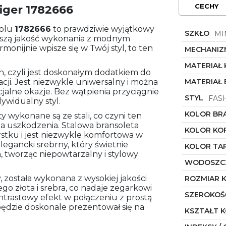
CECHY
iger 1782666
olu
1782666
to prawdziwie wyjątkowy
SZKŁO
MI
yższą jakość wykonania z modnym
monijnie wpisze się w Twój styl, to ten
MECHANIZ
MATERIAŁ
n, czyli jest doskonałym dodatkiem do
acji. Jest niezwykle uniwersalny i można
MATERIAŁ
cjalne okazje. Bez wątpienia przyciągnie
STYL
FAS
ywidualny styl.
KOLOR BR
 wykonane są ze stali, co czyni ten
a uszkodzenia. Stalowa bransoleta
KOLOR KO
stku i jest niezwykle komfortowa w
legancki srebrny, który świetnie
KOLOR TA
 tworząc niepowtarzalny i stylowy
WODOSZC
, została wykonana z wysokiej jakości
ROZMIAR 
ego złota i srebra, co nadaje zegarkowi
SZEROKOŚ
ntrastowy efekt w połączeniu z prostą
będzie doskonale prezentował się na
KSZTAŁT 