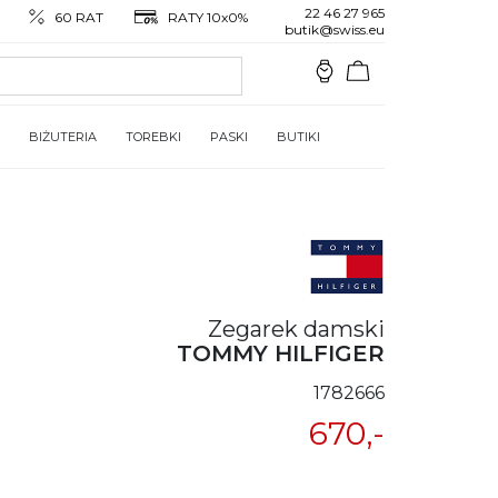
22 46 27 965
60 RAT
RATY 10x0%
butik@swiss.eu
BIŻUTERIA
TOREBKI
PASKI
BUTIKI
Zegarek damski
TOMMY HILFIGER
1782666
670,-