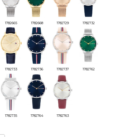
1782665
1782668
1782729
1782732
1782733
1782736
1782737
1782762
1782735
1782764
1782763