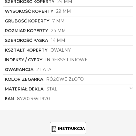
SZEROKOŚĆ KOPERTY
24 MM
zarówno do eleganckich kreacji wieczorowych, jak i
casualowych outfitów na co dzień.
WYSOKOŚĆ KOPERTY
29 MM
Zainwestuj w ten wyjątkowy zegarek i poczuj się
GRUBOŚĆ KOPERTY
7 MM
wyjątkowo w każdej chwili. Elegancki, subtelny i
niezwykle kobiecy - to wszystko znajdziesz w
ROZMIAR KOPERTY
24 MM
zegarku
Rosefield
OWRMR-OV12
. Zadbaj o swój
SZEROKOŚĆ PASKA
14 MM
styl i dodaj odrobinę luksusu do swojego
codziennego looku z tym modnym akcentem na
KSZTAŁT KOPERTY
OWALNY
ręce.
INDEKSY / CYFRY
INDEKSY LINIOWE
GWARANCJA
2 LATA
KOLOR ZEGARKA
RÓŻOWE ZŁOTO
MATERIAŁ DEKLA
STAL
EAN
8720246511970
INSTRUKCJA