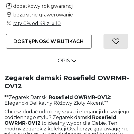
dodatkowy rok gwarancji
bezpłatne grawerowanie
raty 0% od
49 zł
x 10
DOSTĘPNOŚĆ W BUTIKACH
OPIS
Zegarek damski Rosefield OWRMR-
OV12
**Zegarek Damski
Rosefield
OWRMR-OV12
:
Elegancki Delikatny Różowy Złoty Akcent**
Chcesz dodać odrobinę szyku i elegancji do swojego
codziennego stylu? Zegarek damski
Rosefield
OWRMR-OV12
to idealny wybór dla Ciebie. Ten
modny zegarek z kolekcji Oval przyciąga uwagę nie