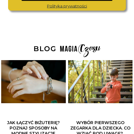
450,-
590,-
Polityka prywatności
JAK ŁĄCZYĆ BIŻUTERIĘ?
WYBÓR PIERWSZEGO
POZNAJ SPOSOBY NA
ZEGARKA DLA DZIECKA. CO
MODNE STYLIZACJE
WZIĄĆ POD UWAGĘ?