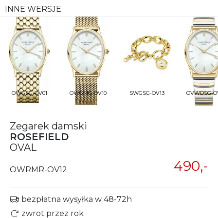
INNE WERSJE
OWGSG-OV01
OWGMG-OV10
SWGSG-OV13
OVWDSG-O
Zegarek damski
ROSEFIELD
OVAL
490,-
OWRMR-OV12
bezpłatna wysyłka w 48-72h
zwrot przez rok