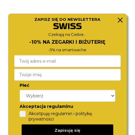
ZAPISZ SIĘ DO NEWSLETTERA
Czekają na Ciebie...
FOSSIL
CALVIN KLEIN
-10% NA ZEGARKI I BIŻUTERIĘ
ES5247
25100185
590,-
590,-
-5% na smartwache
Płeć
Akceptacja regulaminu
Akcetpuję regulamin i politykę
prywatności
TORII
ROSEFIELD
Zapisuję się
L34LB.UL
OCWRSR-OC04