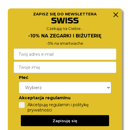
ZAPISZ SIĘ DO NEWSLETTERA
ROSEFIELD
TOMMY HILFIGER
Czekają na Ciebie...
OWGSG-O60
1782923
590,-
790,-
-10% NA ZEGARKI I BIŻUTERIĘ
-5% na smartwache
Płeć
Akceptacja regulaminu
Akcetpuję regulamin i politykę
prywatności
ROSEFIELD
ROSEFIELD
OCGSG-O82
OWDSG-O62
Zapisuję się
590,-
590,-