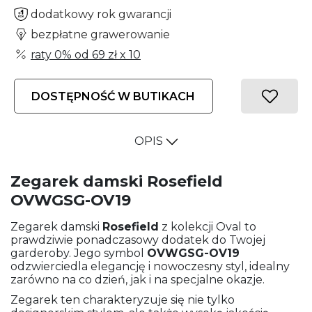
dodatkowy rok gwarancji
bezpłatne grawerowanie
raty 0% od
69 zł
x 10
DOSTĘPNOŚĆ W BUTIKACH
OPIS
Zegarek damski Rosefield
OVWGSG-OV19
Zegarek damski
Rosefield
z kolekcji Oval to
prawdziwie ponadczasowy dodatek do Twojej
garderoby. Jego symbol
OVWGSG-OV19
odzwierciedla elegancję i nowoczesny styl, idealny
zarówno na co dzień, jak i na specjalne okazje.
Zegarek ten charakteryzuje się nie tylko