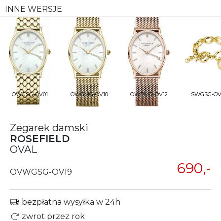
INNE WERSJE
OWGSG-OV01
OWGMG-OV10
OWRMR-OV12
SWGSG-OV
Zegarek damski
ROSEFIELD
OVAL
690,-
OVWGSG-OV19
bezpłatna wysyłka w 24h
zwrot przez rok