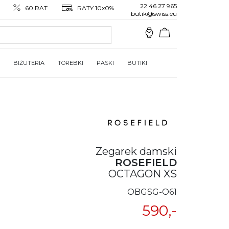
22 46 27 965
60 RAT
RATY 10x0%
butik@swiss.eu
BIŻUTERIA
TOREBKI
PASKI
BUTIKI
Zegarek damski
ROSEFIELD
OCTAGON XS
OBGSG-O61
590,-