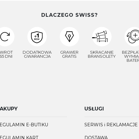
DLACZEGO SWISS?
WROT
DODATKOWA
GRAWER
SKRACANIE
BEZPŁA
65 DNI
GWARANCJA
GRATIS
BRANSOLETY
WYMIA
BATER
AKUPY
USŁUGI
EGULAMIN E-BUTIKU
SERWIS i REKLAMACJE
EGULAMIN KART
DOSTAWA