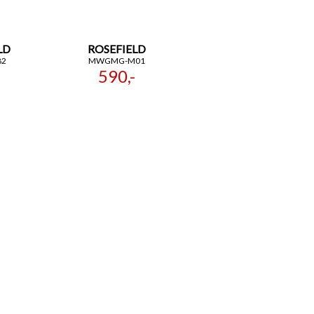
LD
ROSEFIELD
82
MWGMG-M01
590,-