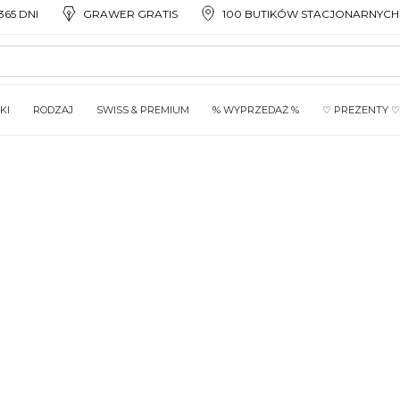
65 DNI
GRAWER GRATIS
100 BUTIKÓW STACJONARNYCH
KI
RODZAJ
SWISS & PREMIUM
% WYPRZEDAŻ %
♡ PREZENTY ♡