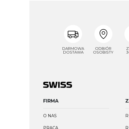
DARMOWA
ODBIÓR
Z
DOSTAWA
OSOBISTY
3
FIRMA
Z
O NAS
R
PRACA
R