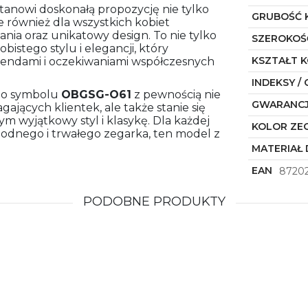
tanowi doskonałą propozycję nie tylko
GRUBOŚĆ 
 również dla wszystkich kobiet
nia oraz unikatowy design. To nie tylko
SZEROKOŚ
bistego stylu i elegancji, który
KSZTAŁT 
trendami i oczekiwaniami współczesnych
INDEKSY / 
o symbolu
OBGSG-O61
z pewnością nie
GWARANC
ających klientek, ale także stanie się
 wyjątkowy styl i klasykę. Dla każdej
KOLOR ZE
modnego i trwałego zegarka, ten model z
MATERIAŁ 
EAN
87202
PODOBNE PRODUKTY