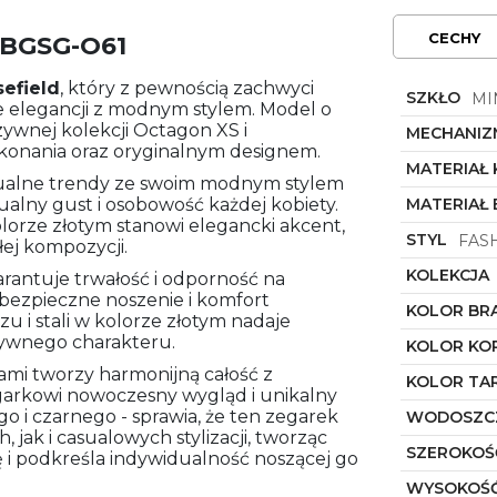
CECHY
OBGSG-O61
efield
, który z pewnością zachwyci
SZKŁO
MI
ie elegancji z modnym stylem. Model o
ywnej kolekcji Octagon XS i
MECHANIZ
ykonania oraz oryginalnym designem.
MATERIAŁ
tualne trendy ze swoim modnym stylem
ualny gust i osobowość każdej kobiety.
MATERIAŁ
lorze złotym stanowi elegancki akcent,
STYL
FAS
ej kompozycji.
KOLEKCJA
arantuje trwałość i odporność na
bezpieczne noszenie i komfort
KOLOR BR
u i stali w kolorze złotym nadaje
zywnego charakteru.
KOLOR KO
lami tworzy harmonijną całość z
KOLOR TA
garkowi nowoczesny wygląd i unikalny
go i czarnego - sprawia, że ten zegarek
WODOSZC
jak i casualowych stylizacji, tworząc
SZEROKOŚ
 i podkreśla indywidualność noszącej go
WYSOKOŚĆ