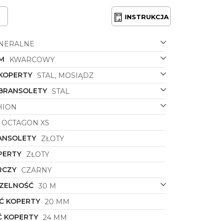
INSTRUKCJA
NERALNE
M
KWARCOWY
 KOPERTY
STAL, MOSIĄDZ
 BRANSOLETY
STAL
HION
OCTAGON XS
ANSOLETY
ZŁOTY
PERTY
ZŁOTY
RCZY
CZARNY
ZELNOŚĆ
30 M
Ć KOPERTY
20 MM
 KOPERTY
24 MM