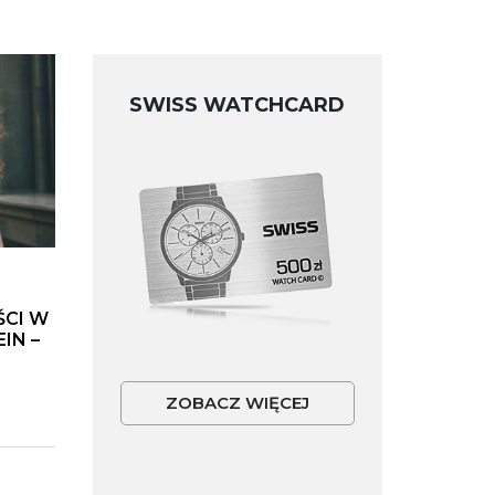
SWISS WATCHCARD
ŚCI W
IN –
ZOBACZ WIĘCEJ