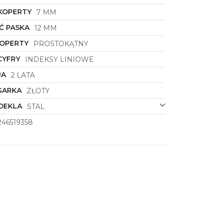
KOPERTY
7 MM
Ć PASKA
12 MM
KOPERTY
PROSTOKĄTNY
CYFRY
INDEKSY LINIOWE
JA
2 LATA
GARKA
ZŁOTY
DEKLA
STAL
46519358