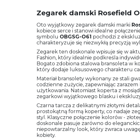
Zegarek damski Rosefield 
Oto wyjątkowy zegarek damski marki
Ros
kobiece serce i stanowi idealne połączen
symbolu
OBGSG-O61
pochodzi z ekskluz
charakteryzuje się niezwykłą precyzją w
Zegarek ten doskonale wpisuje się w ak
Fashion, który idealnie podkreśla indywid
Bogato zdobiona stalowa bransoleta w ko
który dodaje luksusowego charakteru cał
Materiał bransolety wykonany ze stali gw
codzienne zużycie, zapewniając zarazem 
użytkowania. Natomiast koperta z mosiądz
zegarkowi wyjątkowego blasku i eksklu
Czarna tarcza z delikatnymi złotymi deta
prostokątną formą koperty, co nadaje ze
styl. Klasyczne połączenie kolorów - złote
doskonale pasuje zarówno do eleganckich, 
niepowtarzalny look, który zwraca uwagę
kobiety.