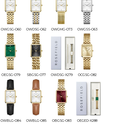
OWGSG-O60
OWDSG-O62
OWGMG-O73
OWGSS-O63
OEGSG-O79
SBGSG-O77
OWDSG-X279
OCGSG-O82
OWBLG-O84
OWBLG-O85
OBGSG-O83
OEGED-X288