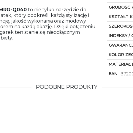
GRUBOŚĆ 
RG-Q040
to nie tylko narzędzie do
tek, który podkreśli każdą stylizację i
KSZTAŁT 
gancję, jakość wykonania oraz modowy
SZEROKOŚ
orem na każdą okazję. Dzięki połączeniu
arek ten stanie się nieodłącznym
INDEKSY / 
biety.
GWARANC
KOLOR ZE
MATERIAŁ 
EAN
8720
PODOBNE PRODUKTY