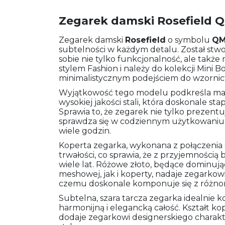
Zegarek damski Rosefiel
Zegarek damski
Rosefield
o symbolu
QM
subtelności w każdym detalu. Został stwo
sobie nie tylko funkcjonalność, ale tak
stylem Fashion i należy do kolekcji Mini B
minimalistycznym podejściem do wzornic
Wyjątkowość tego modelu podkreśla mat
wysokiej jakości stali, która doskonale stap
Sprawia to, że zegarek nie tylko prezentu
sprawdza się w codziennym użytkowaniu,
wiele godzin.
Koperta zegarka, wykonana z połączenia st
trwałości, co sprawia, że z przyjemnością 
wiele lat. Różowe złoto, będące dominu
meshowej, jak i koperty, nadaje zegarkowi
czemu doskonale komponuje się z różnoro
Subtelna, szara tarcza zegarka idealnie 
harmonijną i elegancką całość. Kształt ko
dodaje zegarkowi designerskiego charakt