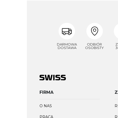
DARMOWA
ODBIÓR
Z
DOSTAWA
OSOBISTY
3
FIRMA
Z
O NAS
R
PRACA
R