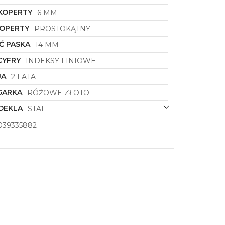
KOPERTY
6 MM
KOPERTY
PROSTOKĄTNY
Ć PASKA
14 MM
CYFRY
INDEKSY LINIOWE
JA
2 LATA
GARKA
RÓŻOWE ZŁOTO
DEKLA
STAL
039335882