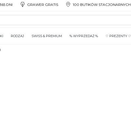
65 DNI
GRAWER GRATIS
100 BUTIKÓW STACJONARNYCH
KI
RODZAJ
SWISS & PREMIUM
% WYPRZEDAŻ %
♡ PREZENTY ♡
0