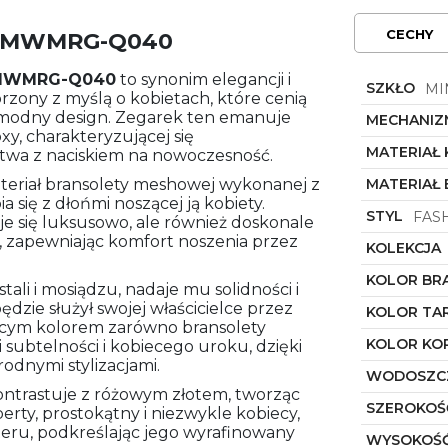
CECHY
d QMWMRG-Q040
WMRG-Q040
to synonim elegancji i
SZKŁO
MI
rzony z myślą o kobietach, które cenią
że modny design. Zegarek ten emanuje
MECHANIZ
oxy, charakteryzującej się
MATERIAŁ
twa z naciskiem na nowoczesność.
eriał bransolety meshowej wykonanej z
MATERIAŁ
ia się z dłońmi noszącej ją kobiety.
STYL
FAS
je się luksusowo, ale również doskonale
 zapewniając komfort noszenia przez
KOLEKCJA
KOLOR BR
ali i mosiądzu, nadaje mu solidności i
będzie służył swojej właścicielce przez
KOLOR TA
jącym kolorem zarówno bransolety
KOLOR KO
 subtelności i kobiecego uroku, dzięki
dnymi stylizacjami.
WODOSZC
kontrastuje z różowym złotem, tworząc
SZEROKOŚ
perty, prostokątny i niezwykle kobiecy,
eru, podkreślając jego wyrafinowany
WYSOKOŚĆ