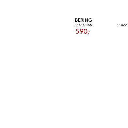
BERING
13434-366
11022
590,-