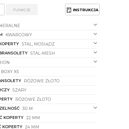
FUNKCJE
INSTRUKCJA
NERALNE
M
KWARCOWY
 KOPERTY
STAL, MOSIĄDZ
 BRANSOLETY
STAL-MESH
HION
BOXY XS
ANSOLETY
RÓŻOWE ZŁOTO
RCZY
SZARY
PERTY
RÓŻOWE ZŁOTO
ZELNOŚĆ
30 M
Ć KOPERTY
22 MM
 KOPERTY
24 MM