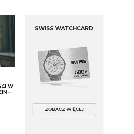
SWISS WATCHCARD
ŚCI W
IN –
ZOBACZ WIĘCEJ