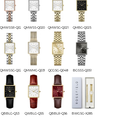
QMWSSR-Q024
QMWSS-Q020
QMWSG-Q021
QMBG-Q025
QMWSSG-Q023
QMWMG-Q039
QCGSG-Q048
BGSSS-Q051
QBBLG-Q53
QWBLG-Q55
QBBLR-Q56
BWGSG-X285