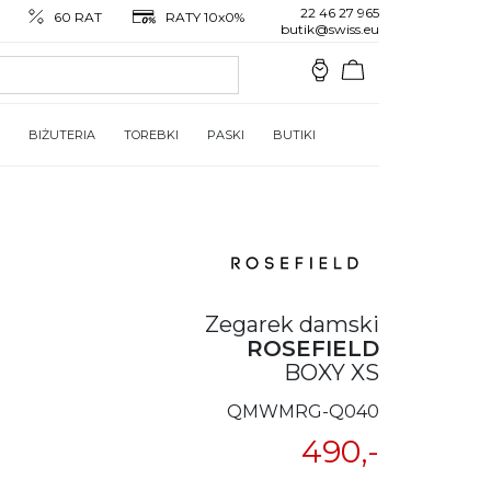
22 46 27 965
60 RAT
RATY 10x0%
butik@swiss.eu
BIŻUTERIA
TOREBKI
PASKI
BUTIKI
Zegarek damski
ROSEFIELD
BOXY XS
QMWMRG-Q040
490,-