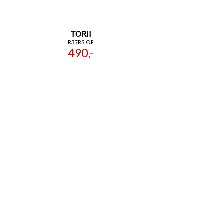
TORII
R37RS.OR
490,-