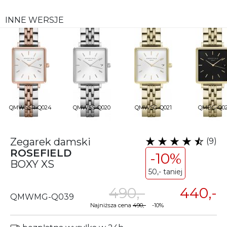
INNE WERSJE
QMWSSR-Q024
QMWSS-Q020
QMWSG-Q021
QMBG-Q0
Zegarek damski
(9)
ROSEFIELD
-10%
BOXY XS
50,- taniej
490,-
440,-
QMWMG-Q039
Najniższa cena
490,-
-10%