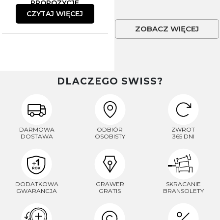
PROPOZYCJE
CZYTAJ WIĘCEJ
ZOBACZ WIĘCEJ
DLACZEGO SWISS?
DARMOWA
ODBIÓR
ZWROT
DOSTAWA
OSOBISTY
365 DNI
DODATKOWA
GRAWER
SKRACANIE
GWARANCJA
GRATIS
BRANSOLETY