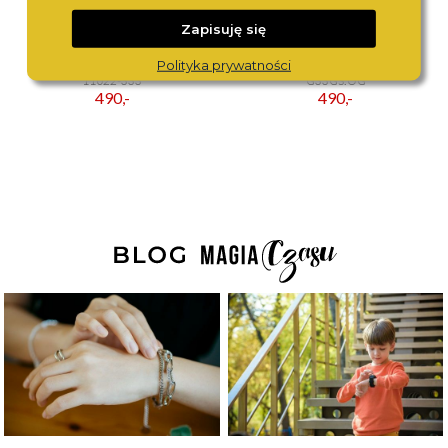
Zapisuję się
BERING
TORII
Polityka prywatności
11022-333
G33GS.OG
490,-
490,-