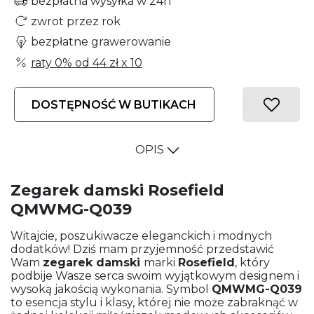
bezpłatna wysyłka w 24h
zwrot przez rok
bezpłatne grawerowanie
raty 0% od
44 zł
x 10
DOSTĘPNOŚĆ W BUTIKACH
OPIS
Zegarek damski Rosefield
QMWMG-Q039
Witajcie, poszukiwacze eleganckich i modnych
dodatków! Dziś mam przyjemność przedstawić
Wam
zegarek damski
marki
Rosefield
, który
podbije Wasze serca swoim wyjątkowym designem i
wysoką jakością wykonania. Symbol
QMWMG-Q039
to esencja stylu i klasy, której nie może zabraknąć w