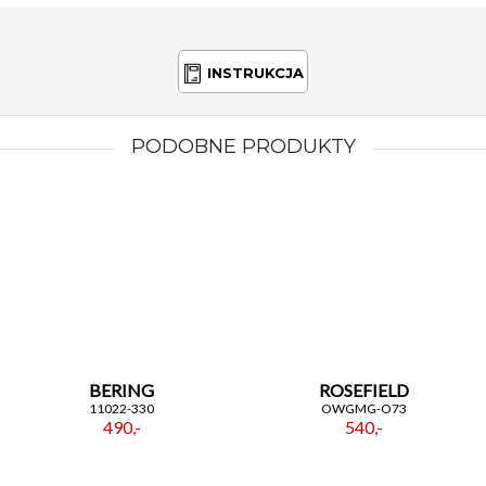
doskonale komponuje się z liniami nadgarstka,
sprawiając, że noszenie tego zegarka to czysta
przyjemność i po prostu luksus dla zmysłów.
INSTRUKCJA
Podsumowując,
zegarek damski
Rosefield
o
symbolu
QMWMG-Q039
to nie tylko narzędzie do
mierzenia czasu, to prawdziwe dzieło sztuki, które
PODOBNE PRODUKTY
podkreśli i uzupełni każdą stylizację. Zostańcie
mistrzyniami elegancji i modowych trendy z tym
wyjątkowym zegarkiem, który sprawi, że poczujecie
się wyjątkowo i pewnie w każdej sytuacji. To mus-
have dla każdej fashionistki!
BERING
ROSEFIELD
11022-330
OWGMG-O73
490,-
540,-