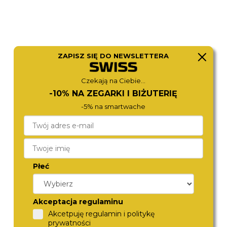
ZAPISZ SIĘ DO NEWSLETTERA
Czekają na Ciebie...
-10% NA ZEGARKI I BIŻUTERIĘ
-5% na smartwache
ROSEFIELD
BERING
SMGMG-S06
11022-334
450,-
490,-
Płeć
Akceptacja regulaminu
Akcetpuję regulamin i politykę
prywatności