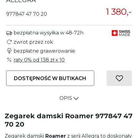
ALLEGRA
1 380,-
977847 47 70 20
bezpłatna wysyłka w 48-72h
zwrot przez rok
bezpłatne grawerowanie
raty 0% od
138 zł
x 10
DOSTĘPNOŚĆ W BUTIKACH
OPIS
Zegarek damski Roamer 977847 47
70 20
Zegarek damski
Roamer
z serii Allegra to doskonały