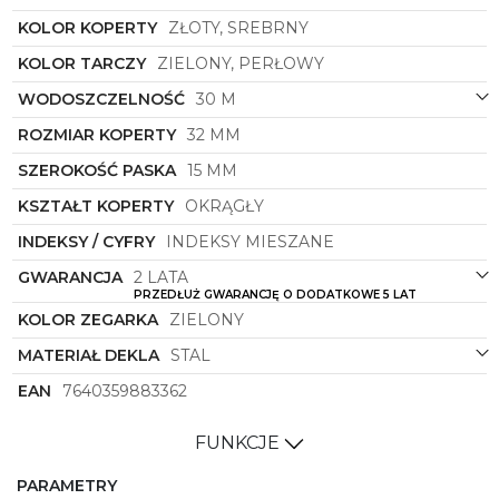
wyrafinowaniem. To nie tylko narzędzie do
KOLOR KOPERTY
ZŁOTY, SREBRNY
mierzenia czasu, ale także wyjątkowy dodatek,
który podkreśla indywidualność i gust eleganckiej
KOLOR TARCZY
ZIELONY, PERŁOWY
kobiety. Warto postawić na jakość, wyrafinowanie
oraz ponadczasowy design w postaci zegarka
WODOSZCZELNOŚĆ
30 M
Roamer
.
ROZMIAR KOPERTY
32 MM
SZEROKOŚĆ PASKA
15 MM
KSZTAŁT KOPERTY
OKRĄGŁY
INDEKSY / CYFRY
INDEKSY MIESZANE
GWARANCJA
2 LATA
PRZEDŁUŻ GWARANCJĘ O DODATKOWE 5 LAT
KOLOR ZEGARKA
ZIELONY
MATERIAŁ DEKLA
STAL
EAN
7640359883362
FUNKCJE
PARAMETRY