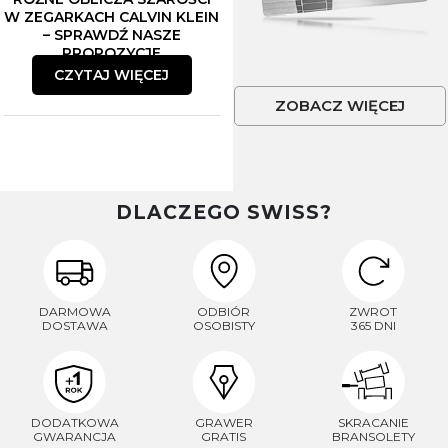
W ZEGARKACH CALVIN KLEIN
– SPRAWDŹ NASZE
PROPOZYCJE
CZYTAJ WIĘCEJ
ZOBACZ WIĘCEJ
DLACZEGO SWISS?
DARMOWA
ODBIÓR
ZWROT
DOSTAWA
OSOBISTY
365 DNI
DODATKOWA
GRAWER
SKRACANIE
GWARANCJA
GRATIS
BRANSOLETY