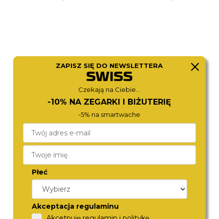
ZAPISZ SIĘ DO NEWSLETTERA
Czekają na Ciebie...
-10% NA ZEGARKI I BIŻUTERIĘ
-5% na smartwache
MICHAEL KORS
CITIZEN
MK7609
NJ0200-50X
1 280,-
1 390,-
Płeć
Akceptacja regulaminu
Akcetpuję regulamin i politykę