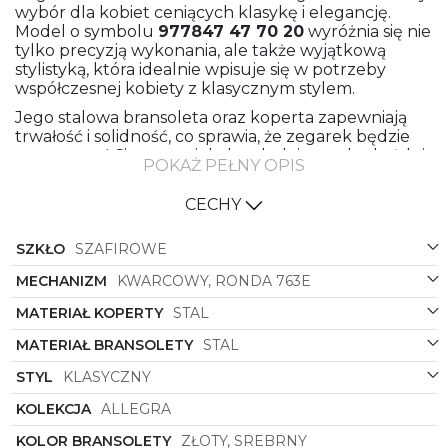
wybór dla kobiet ceniących klasykę i elegancję.
Model o symbolu
977847 47 70 20
wyróżnia się nie
tylko precyzją wykonania, ale także wyjątkową
stylistyką, która idealnie wpisuje się w potrzeby
współczesnej kobiety z klasycznym stylem.
Jego stalowa bransoleta oraz koperta zapewniają
trwałość i solidność, co sprawia, że zegarek będzie
towarzyszył Ci przez wiele lat, dodając szyku każdej
POKAŻ PEŁNY OPIS
stylizacji. Kolor złoty lub srebrny bransolety oraz
koperty nadają mu subtelności i delikatności,
CECHY
podkreślając jednocześnie prestiż noszącej go
właścicielki.
SZKŁO
SZAFIROWE
Kolor tarczy dostępny w intensywnym odcieniu
zielonym lub delikatnym, perłowym podkreśla jego
MECHANIZM
KWARCOWY, RONDA 763E
wyjątkowość oraz dodaje charakteru całej
MATERIAŁ KOPERTY
STAL
kompozycji. Zegarek z okrągłą kopertą doskonale
podkreśla nadgarstek, dodając elegancji i
MATERIAŁ BRANSOLETY
STAL
wyrafinowania każdej stylizacji.
STYL
KLASYCZNY
Dzięki unikatowemu połączeniu elementów oraz
dopracowanemu detali, zegarek
Roamer
z serii
KOLEKCJA
ALLEGRA
Allegra symbolizuje harmonię pomiędzy
klasycznym stylem a nowoczesnym
KOLOR BRANSOLETY
ZŁOTY, SREBRNY