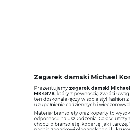
Zegarek damski Michael Ko
Prezentujemy
zegarek damski
Michael
MK4878
, który z pewnością zwróci uwagę
ten doskonale łączy w sobie styl fashion 
uzupełnienie codziennych i wieczorowych s
Materiał bransolety oraz koperty to wysoki
odporność na uszkodzenia. Całość utrzyman
chodzi o bransoletę, kopertę, jak i tarcz
nadaje zegarkowi eleganckiego i luksuso