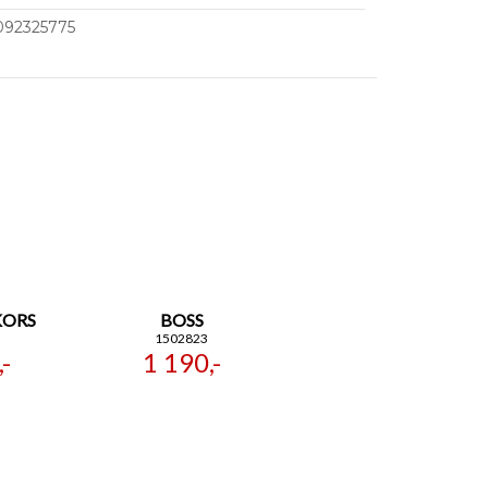
092325775
KORS
BOSS
1502823
-
1 190,-