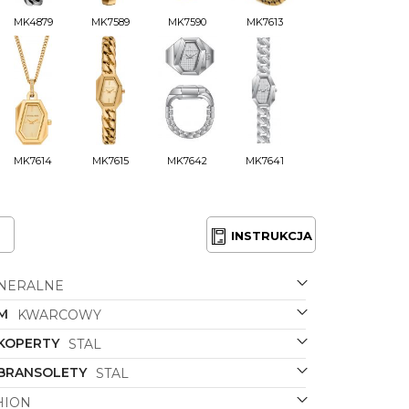
MK4879
MK7589
MK7590
MK7613
MK7614
MK7615
MK7642
MK7641
INSTRUKCJA
NERALNE
M
KWARCOWY
 KOPERTY
STAL
 BRANSOLETY
STAL
HION