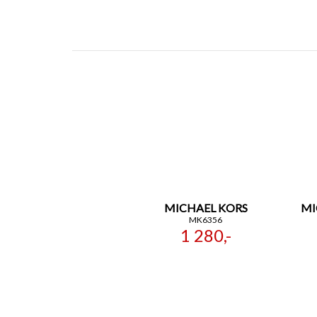
MICHAEL KORS
MI
MK6356
1 280,-