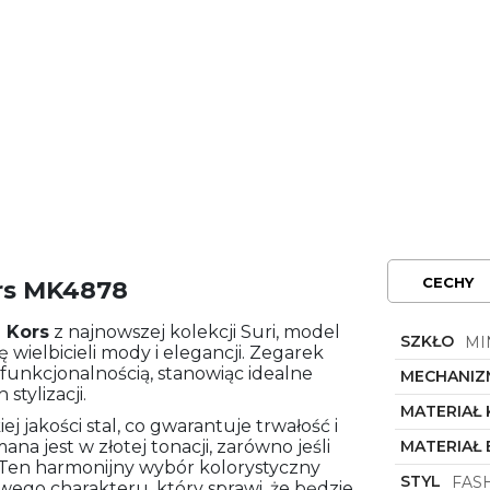
CECHY
rs MK4878
 Kors
z najnowszej kolekcji Suri, model
SZKŁO
MI
 wielbicieli mody i elegancji. Zegarek
z funkcjonalnością, stanowiąc idealne
MECHANIZ
tylizacji.
MATERIAŁ
ej jakości stal, co gwarantuje trwałość i
a jest w złotej tonacji, zarówno jeśli
MATERIAŁ
ę. Ten harmonijny wybór kolorystyczny
STYL
FAS
wego charakteru, który sprawi, że będzie