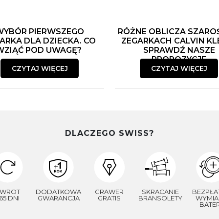
WYBÓR PIERWSZEGO
RÓŻNE OBLICZA SZARO
ARKA DLA DZIECKA. CO
ZEGARKACH CALVIN KLE
WZIĄĆ POD UWAGĘ?
SPRAWDŹ NASZE
PROPOZYCJE
CZYTAJ WIĘCEJ
CZYTAJ WIĘCEJ
DLACZEGO SWISS?
WROT
DODATKOWA
GRAWER
SKRACANIE
BEZPŁA
65 DNI
GWARANCJA
GRATIS
BRANSOLETY
WYMIA
BATER