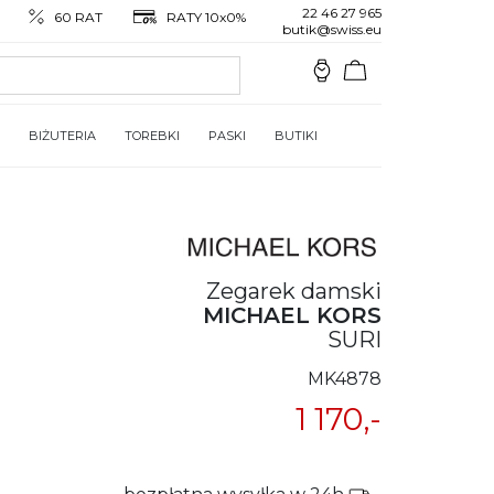
22 46 27 965
60 RAT
RATY 10x0%
butik@swiss.eu
BIŻUTERIA
TOREBKI
PASKI
BUTIKI
Zegarek damski
MICHAEL KORS
SURI
MK4878
1 170,-