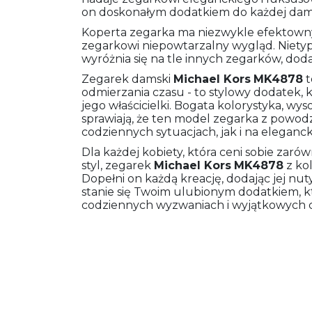
on doskonałym dodatkiem do każdej dams
Koperta zegarka ma niezwykle efektowny 
zegarkowi niepowtarzalny wygląd. Nietyp
wyróżnia się na tle innych zegarków, dodaj
Zegarek damski
Michael Kors
MK4878
t
odmierzania czasu - to stylowy dodatek, 
jego właścicielki. Bogata kolorystyka, wys
sprawiają, że ten model zegarka z powod
codziennych sytuacjach, jak i na eleganck
Dla każdej kobiety, która ceni sobie zaró
styl, zegarek
Michael Kors
MK4878
z ko
Dopełni on każdą kreację, dodając jej nut
stanie się Twoim ulubionym dodatkiem, kt
codziennych wyzwaniach i wyjątkowych c