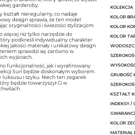
kiej garderoby.
KOLEKCJA
kształt nieregularny, co nadaje
KOLOR BR
owy design sprawia, że ten model
ąc oryginalności i świeżości stylizacjom.
KOLOR KO
o więcej niż tylko narzędzie do
KOLOR TA
który podkreśli indywidualny charakter
okiej jakości materiały i unikatowy design
WODOSZC
zeniem sprawdzi się zarówno w
SZEROKOŚ
ich wyjściach.
WYSOKOŚĆ
wno funkcjonalność, jak i wyrafinowany
lekcji Suri będzie doskonałym wyborem.
GRUBOŚĆ 
y luksusu i szyku. Niech ten zegarek
óry będzie towarzyszył Ci w
SZEROKOŚ
hwilach.
KSZTAŁT 
INDEKSY / 
GWARANC
KOLOR ZE
MATERIAŁ 