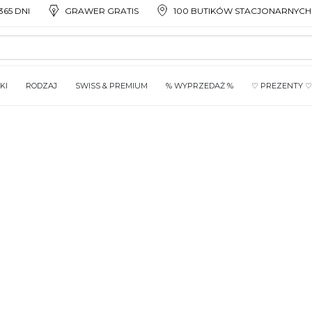
65 DNI
GRAWER GRATIS
100 BUTIKÓW STACJONARNYCH
KI
RODZAJ
SWISS & PREMIUM
% WYPRZEDAŻ %
♡ PREZENTY ♡