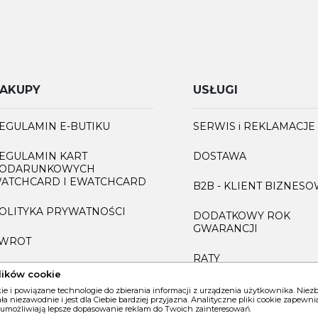
AKUPY
USŁUGI
EGULAMIN E-BUTIKU
SERWIS i REKLAMACJE
EGULAMIN KART
DOSTAWA
ODARUNKOWYCH
ATCHCARD I EWATCHCARD
B2B - KLIENT BIZNES
OLITYKA PRYWATNOŚCI
DODATKOWY ROK
GWARANCJI
WROT
RATY
AQ
lików cookie
GRAWEROWANIE
kie i powiązane technologie do zbierania informacji z urządzenia użytkownika. Nie
iała niezawodnie i jest dla Ciebie bardziej przyjazna. Analityczne pliki cookie zapew
 umożliwiają lepsze dopasowanie reklam do Twoich zainteresowań.
INFORMACJA O ZUŻYT