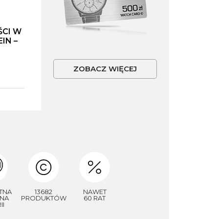
ŚCI W
IN –
ZOBACZ WIĘCEJ
TNA
13682
NAWET
NA
PRODUKTÓW
60 RAT
II