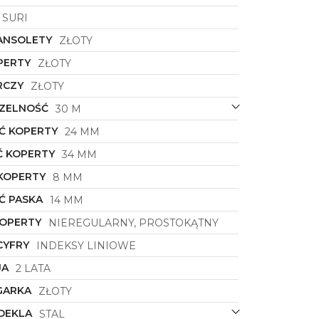
SURI
ANSOLETY
ZŁOTY
PERTY
ZŁOTY
RCZY
ZŁOTY
ZELNOŚĆ
30 M
Ć KOPERTY
24 MM
 KOPERTY
34 MM
KOPERTY
8 MM
Ć PASKA
14 MM
KOPERTY
NIEREGULARNY, PROSTOKĄTNY
CYFRY
INDEKSY LINIOWE
JA
2 LATA
GARKA
ZŁOTY
DEKLA
STAL