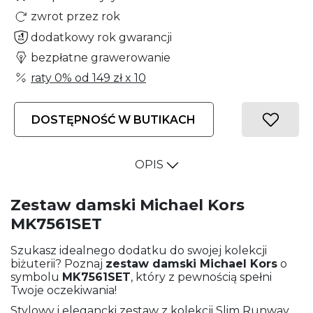
zwrot przez rok
dodatkowy rok gwarancji
bezpłatne grawerowanie
raty 0% od
149 zł
x 10
DOSTĘPNOŚĆ W BUTIKACH
OPIS
Zestaw damski Michael Kors
MK7561SET
Szukasz idealnego dodatku do swojej kolekcji
biżuterii? Poznaj
zestaw damski
Michael Kors
o
symbolu
MK7561SET
, który z pewnością spełni
Twoje oczekiwania!
Stylowy i elegancki zestaw z kolekcji Slim Runway