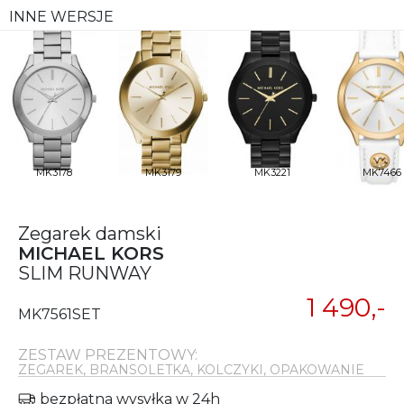
INNE WERSJE
MK3178
MK3179
MK3221
MK7466
Zegarek damski
MICHAEL KORS
SLIM RUNWAY
1 490,-
MK7561SET
ZESTAW PREZENTOWY:
ZEGAREK, BRANSOLETKA, KOLCZYKI, OPAKOWANIE
bezpłatna wysyłka w 24h