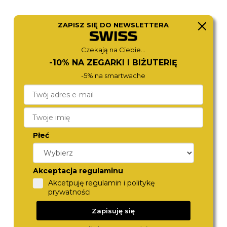
ZAPISZ SIĘ DO NEWSLETTERA
MICHAEL KORS
ROAMER
Czekają na Ciebie...
MK6356
548845 48 55 50
1 280,-
1 590,-
-10% NA ZEGARKI I BIŻUTERIĘ
-5% na smartwache
Płeć
Akceptacja regulaminu
Akcetpuję regulamin i politykę
prywatności
ROAMER
MICHAEL KORS
869847 47 20 20
MK7540
Zapisuję się
1 790,-
1 490,-