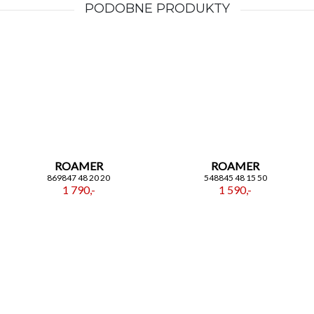
PODOBNE PRODUKTY
ROAMER
ROAMER
869847 48 20 20
548845 48 15 50
1 790,-
1 590,-