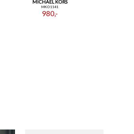
MICHAEL KORS
MKO1141
980,-