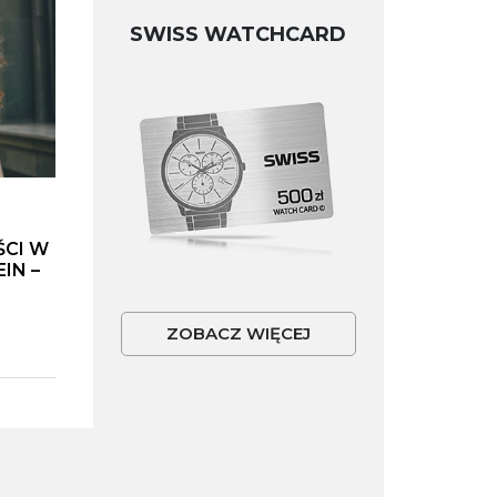
SWISS WATCHCARD
ŚCI W
IN –
ZOBACZ WIĘCEJ