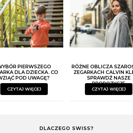
WYBÓR PIERWSZEGO
RÓŻNE OBLICZA SZARO
ARKA DLA DZIECKA. CO
ZEGARKACH CALVIN KLE
WZIĄĆ POD UWAGĘ?
SPRAWDŹ NASZE
PROPOZYCJE
CZYTAJ WIĘCEJ
CZYTAJ WIĘCEJ
DLACZEGO SWISS?