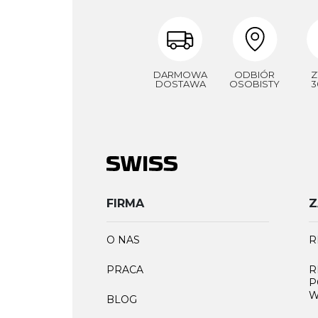
DARMOWA
ODBIÓR
Z
DOSTAWA
OSOBISTY
3
FIRMA
Z
O NAS
R
PRACA
R
P
W
BLOG