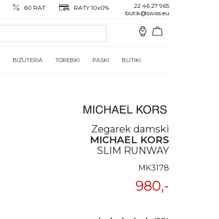
22 46 27 965
60 RAT
RATY 10x0%
butik@swiss.eu
BIŻUTERIA
TOREBKI
PASKI
BUTIKI
Zegarek damski
MICHAEL KORS
SLIM RUNWAY
MK3178
980,-