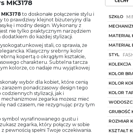
CECHY
rs MK3178
u
MK3178
to doskonałe połączenie stylu i
SZKŁO
MI
ay to prawdziwy klejnot biżuteryjny dla
klasykę i modny design. Wykonany z
MECHANIZ
 jest nie tylko praktycznym narzędziem
MATERIAŁ
dodatkiem do każdej stylizacji.
sokogatunkowej stali, co sprawia, że
MATERIAŁ
o elegancka. Klasyczny srebrny kolor
STYL
FAS
ebrną kopertą o okrągłym kształcie,
asowego charakteru. Subtelna tarcza
KOLEKCJA
nym kolorze, co nadaje mu wyjątkowej
KOLOR BR
skonały wybór dla kobiet, które cenią
KOLOR KO
, a zarazem ponadczasowy design tego
KOLOR TA
odziennych stylizacji, jak i
mu mechanizmowi zegarka możesz mieć
WODOSZC
lę nad czasem, nie rezygnując przy tym
GRUBOŚĆ 
 symbol wyrafinowanego gustu i
ROZMIAR 
szukasz zegarka, który połączy w sobie
 z pewnością spełni Twoje oczekiwania.
KSZTAŁT 