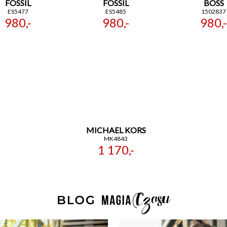
FOSSIL
FOSSIL
BOSS
ES5477
ES5485
1502837
980,-
980,-
980,-
MICHAEL KORS
MK4843
1 170,-