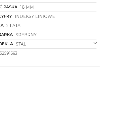
Ć PASKA
18 MM
CYFRY
INDEKSY LINIOWE
JA
2 LATA
GARKA
SREBRNY
DEKLA
STAL
32591563