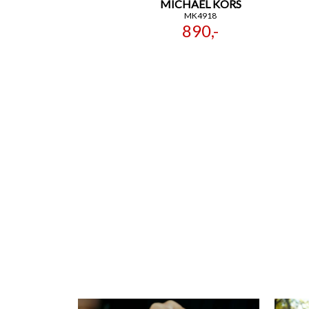
MICHAEL KORS
MK4918
890,-