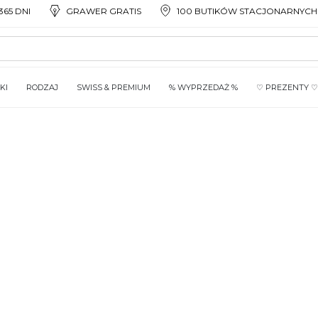
65 DNI
GRAWER GRATIS
100 BUTIKÓW STACJONARNYCH
KI
RODZAJ
SWISS & PREMIUM
% WYPRZEDAŻ %
♡ PREZENTY ♡