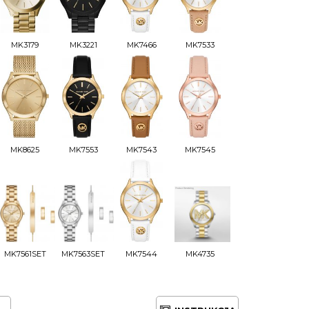
MK3179
MK3221
MK7466
MK7533
MK8625
MK7553
MK7543
MK7545
MK7561SET
MK7563SET
MK7544
MK4735