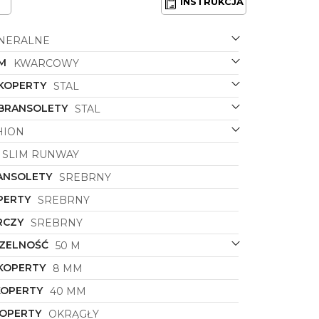
INSTRUKCJA
NERALNE
M
KWARCOWY
 KOPERTY
STAL
 BRANSOLETY
STAL
HION
SLIM RUNWAY
ANSOLETY
SREBRNY
PERTY
SREBRNY
RCZY
SREBRNY
ZELNOŚĆ
50 M
KOPERTY
8 MM
KOPERTY
40 MM
KOPERTY
OKRĄGŁY