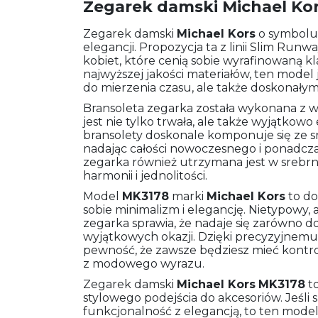
Zegarek damski Michael Ko
Zegarek damski
Michael Kors
o symbol
elegancji. Propozycja ta z linii Slim Runw
kobiet, które cenią sobie wyrafinowaną 
najwyższej jakości materiałów, ten model
do mierzenia czasu, ale także doskonałym 
Bransoleta zegarka została wykonana z wy
jest nie tylko trwała, ale także wyjątkow
bransolety doskonale komponuje się ze sr
nadając całości nowoczesnego i ponadcz
zegarka również utrzymana jest w srebr
harmonii i jednolitości.
Model
MK3178
marki
Michael Kors
to do
sobie minimalizm i elegancję. Nietypowy
zegarka sprawia, że nadaje się zarówno do c
wyjątkowych okazji. Dzięki precyzyjne
pewność, że zawsze będziesz mieć kontro
z modowego wyrazu.
Zegarek damski
Michael Kors
MK3178
to
stylowego podejścia do akcesoriów. Jeśli 
funkcjonalność z elegancją, to ten model