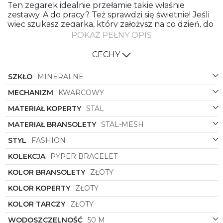
Ten zegarek idealnie przełamie takie właśnie
zestawy. A do pracy? Też sprawdzi się świetnie! Jeśli
więc szukasz zegarka, który założysz na co dzień, do
biura i po godzinach, jesteś w dobrym miejscu!
POKAŻ PEŁNY OPIS
Michael Kors Pyper Bracelet MK4339 – więcej
CECHY
niż tylko świetny design
Mechanizm kwarcowy zasilany baterią, odporne na
SZKŁO
MINERALNE
stłuczenia szkło mineralne oraz zgrabna koperta na
bransolecie mesh – Pyper Bracelet MK4993
MECHANIZM
KWARCOWY
punktuje zarówno wyglądem, jak i starannym
MATERIAŁ KOPERTY
STAL
wykonaniem. Delikatna stalowa bransoleta
przyciąga regularną strukturą. Fantastycznie
MATERIAŁ BRANSOLETY
STAL-MESH
wygląda na ręce, do tego jest naprawdę wygodna w
noszeniu – lekka, idealnie gładka, bardzo dobrze
STYL
FASHION
obejmuje nadgarstek. Jej długość wygodnie
KOLEKCJA
PYPER BRACELET
wyregulujesz sama. Takiego zegarka szukasz?
Zamów teraz w SWISS i skorzystaj z bezpłatnej
KOLOR BRANSOLETY
ZŁOTY
dostawy!
KOLOR KOPERTY
ZŁOTY
KOLOR TARCZY
ZŁOTY
WODOSZCZELNOŚĆ
50 M