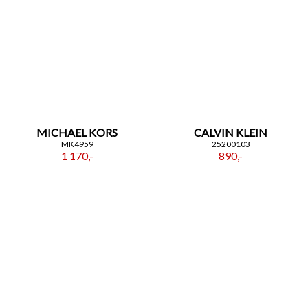
MICHAEL KORS
CALVIN KLEIN
MK4959
25200103
1 170,-
890,-