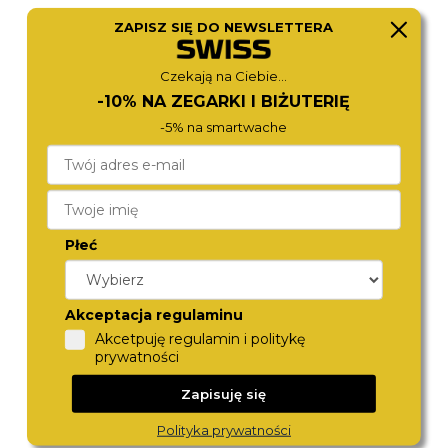
ZAPISZ SIĘ DO NEWSLETTERA
TOMMY HILFIGER
JACQUES DU MANOIR
1782694
JWL05202
Czekają na Ciebie...
880,-
980,-
-10% NA ZEGARKI I BIŻUTERIĘ
-5% na smartwache
Płeć
Akceptacja regulaminu
Akcetpuję regulamin i politykę
CALVIN KLEIN
BERING
prywatności
25100011
14531-334
970,-
890,-
Zapisuję się
Polityka prywatności