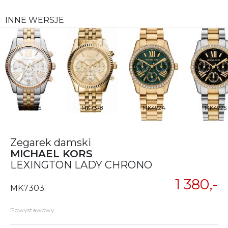
INNE WERSJE
MK5735
MK7378
MK4924
MK4925
Zegarek damski
MICHAEL KORS
LEXINGTON LADY CHRONO
1 380,-
MK7303
Powystawowy