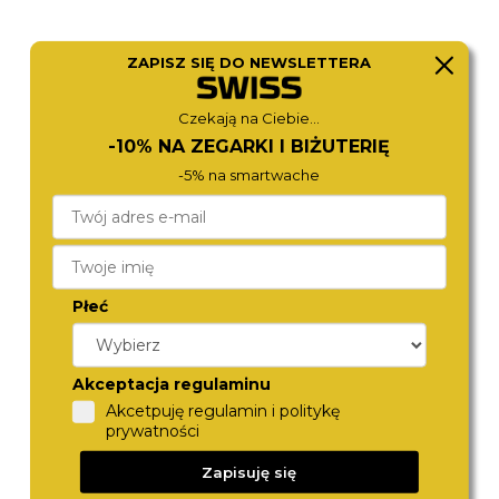
ZAPISZ SIĘ DO NEWSLETTERA
MICHAEL KORS
CITIZEN
Czekają na Ciebie...
MK7609
NJ0200-50X
-10% NA ZEGARKI I BIŻUTERIĘ
1 280,-
1 390,-
-5% na smartwache
Płeć
Akceptacja regulaminu
Akcetpuję regulamin i politykę
prywatności
MICHAEL KORS
BOSS
MK4742
1502868
Zapisuję się
1 280,-
1 480,-