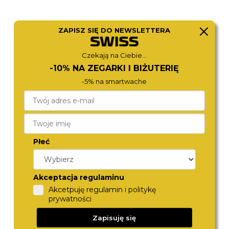
ZAPISZ SIĘ DO NEWSLETTERA
CITIZEN
ROAMER
Czekają na Ciebie...
EM1136-87D
971857 49 25 50
-10% NA ZEGARKI I BIŻUTERIĘ
1 580,-
1 480,-
-5% na smartwache
Płeć
Akceptacja regulaminu
Akcetpuję regulamin i politykę
prywatności
MICHAEL KORS
MICHAEL KORS
Zapisuję się
MK7548
MK7531
1 180,-
1 380,-