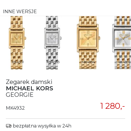
INNE WERSJE
MK4931
MK4933
MK4934
MK4935
Zegarek damski
MICHAEL KORS
GEORGIE
1 280,-
MK4932
bezpłatna wysyłka w 24h