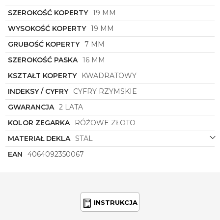
Zegarek Damski
Michael Kors
MK4932
to nie tylko
SZEROKOŚĆ KOPERTY
19 MM
narzędzie do mierzenia czasu, to również wyraz
WYSOKOŚĆ KOPERTY
19 MM
Twojego osobistego stylu i klasy. Jeśli cenisz sobie
wysoką jakość, modny design i ponadczasową
GRUBOŚĆ KOPERTY
7 MM
elegancję, ten zegarek spełni wszystkie Twoje
oczekiwania. Daj sobie luksus i styl z zegarkiem
SZEROKOŚĆ PASKA
16 MM
Michael Kors
MK4932
z kolekcji Georgie.
KSZTAŁT KOPERTY
KWADRATOWY
INDEKSY / CYFRY
CYFRY RZYMSKIE
GWARANCJA
2 LATA
KOLOR ZEGARKA
RÓŻOWE ZŁOTO
MATERIAŁ DEKLA
STAL
EAN
4064092350067
INSTRUKCJA