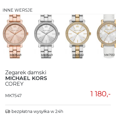
INNE WERSJE
MK7548
MK7549
MK7550
MK7551
Zegarek damski
MICHAEL KORS
COREY
1 180,-
MK7547
bezpłatna wysyłka w 24h