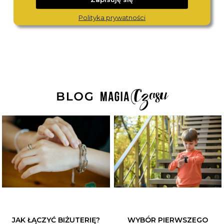
BOSS
MICHAEL KORS
1502823
MK7603
Polityka prywatności
1 190,-
1 280,-
JAK ŁĄCZYĆ BIŻUTERIĘ?
WYBÓR PIERWSZEGO