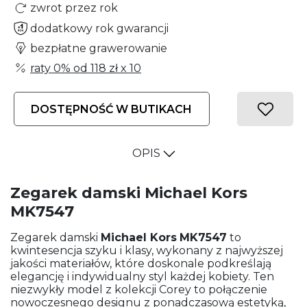
zwrot przez rok
dodatkowy rok gwarancji
bezpłatne grawerowanie
raty 0% od
118 zł
x 10
DOSTĘPNOŚĆ W BUTIKACH
OPIS
Zegarek damski Michael Kors
MK7547
Zegarek damski
Michael Kors
MK7547
to
kwintesencja szyku i klasy, wykonany z najwyższej
jakości materiałów, które doskonale podkreślają
elegancję i indywidualny styl każdej kobiety. Ten
niezwykły model z kolekcji Corey to połączenie
nowoczesnego designu z ponadczasową estetyką,