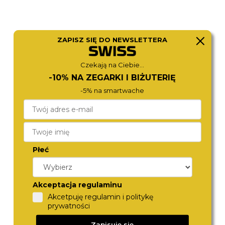
ZAPISZ SIĘ DO NEWSLETTERA
Czekają na Ciebie...
MICHAEL KORS
MICHAEL KORS
-10% NA ZEGARKI I BIŻUTERIĘ
MK4862
MK4709
-5% na smartwache
1 170,-
1 380,-
Płeć
Akceptacja regulaminu
Akcetpuję regulamin i politykę
prywatności
Zapisuję się