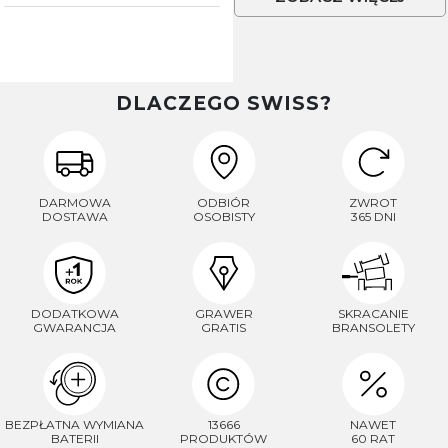
DLACZEGO SWISS?
DARMOWA
ODBIÓR
ZWROT
DOSTAWA
OSOBISTY
365 DNI
DODATKOWA
GRAWER
SKRACANIE
GWARANCJA
GRATIS
BRANSOLETY
BEZPŁATNA WYMIANA
13666
NAWET
BATERII
PRODUKTÓW
60 RAT