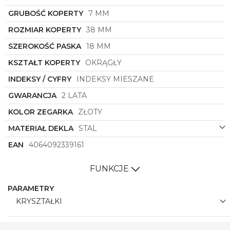
które doceniają wysoką jakość wykonania,
GRUBOŚĆ KOPERTY
7 MM
designerski design oraz unikalny charakter
dodatków, które dodają blasku i elegancji każdej
ROZMIAR KOPERTY
38 MM
stylizacji. To niezawodny towarzysz na co dzień,
który sprawi, że każda kobieta poczuje się
SZEROKOŚĆ PASKA
18 MM
wyjątkowo i stylowo, bez względu na okoliczności.
KSZTAŁT KOPERTY
OKRĄGŁY
INDEKSY / CYFRY
INDEKSY MIESZANE
GWARANCJA
2 LATA
KOLOR ZEGARKA
ZŁOTY
MATERIAŁ DEKLA
STAL
EAN
4064092339161
FUNKCJE
PARAMETRY
KRYSZTAŁKI