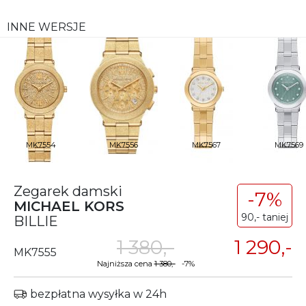
INNE WERSJE
MK7554
MK7556
MK7567
MK7569
Zegarek damski
-7%
MICHAEL KORS
90,- taniej
BILLIE
1 380,-
1 290,-
MK7555
Najniższa cena
1 380,-
-7%
bezpłatna wysyłka w 24h