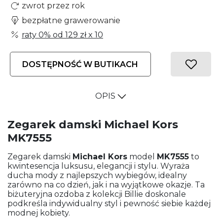
zwrot przez rok
bezpłatne grawerowanie
raty 0% od
129 zł
x 10
DOSTĘPNOŚĆ W BUTIKACH
OPIS
Zegarek damski Michael Kors
MK7555
Zegarek damski
Michael Kors
model
MK7555
to
kwintesencja luksusu, elegancji i stylu. Wyraża
ducha mody z najlepszych wybiegów, idealny
zarówno na co dzień, jak i na wyjątkowe okazje. Ta
biżuteryjna ozdoba z kolekcji Billie doskonale
podkreśla indywidualny styl i pewność siebie każdej
modnej kobiety.