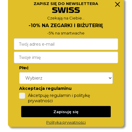
ZAPISZ SIĘ DO NEWSLETTERA
MICHAEL KORS
ROAMER
MK7605
869847 41 80 20
1 280,-
1 590,-
Czekają na Ciebie...
-10% NA ZEGARKI I BIŻUTERIĘ
-5% na smartwache
Płeć
Akceptacja regulaminu
ROAMER
ROAMER
Akcetpuję regulamin i politykę
548845 41 15 50
548845 41 55 50
prywatności
1 490,-
1 490,-
Zapisuję się
Polityka prywatności