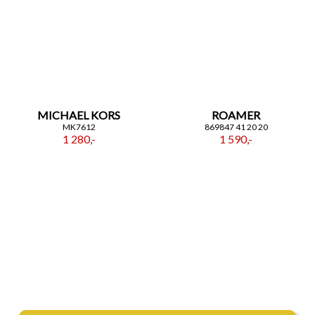
MICHAEL KORS
ROAMER
MK7612
869847 41 20 20
1 280,-
1 590,-