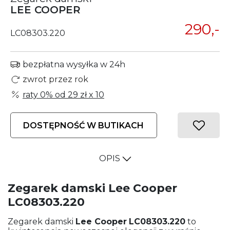
LEE COOPER
290,-
LC08303.220
bezpłatna wysyłka w 24h
zwrot przez rok
raty 0% od
29 zł
x 10
DOSTĘPNOŚĆ W BUTIKACH
OPIS
Zegarek damski Lee Cooper
LC08303.220
Zegarek damski
Lee Cooper
LC08303.220
to