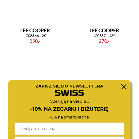
LEE COOPER
LEE COOPER
LC08366.120
LC08371.120
290,-
270,-
ZAPISZ SIĘ DO NEWSLETTERA
Czekają na Ciebie...
-10% NA ZEGARKI I BIŻUTERIĘ
-5% na smartwache
LEE COOPER
LEE COOPER
LC08362.130
LC08350.120
280,-
290,-