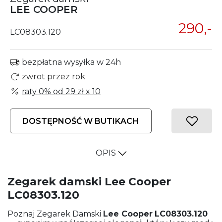
LEE COOPER
290,-
LC08303.120
bezpłatna wysyłka w 24h
zwrot przez rok
raty 0% od
29 zł
x 10
DOSTĘPNOŚĆ W BUTIKACH
OPIS
Zegarek damski Lee Cooper
LC08303.120
Poznaj Zegarek Damski
Lee Cooper
LC08303.120