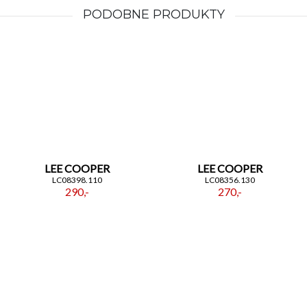
kobietach. Zegarek damski
Lee Cooper
PODOBNE PRODUKTY
LC08303.120
— złoto, biel i okrągła harmonia, która
nigdy nie przestaje zachwycać.
LEE COOPER
LEE COOPER
LC08398.110
LC08356.130
290,-
270,-