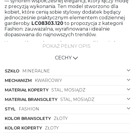
— synonim współczesnej elegancji, który łączy modę
z precyzją wykonania. Ten model stworzono dla
kobiet, które cenią sobie stylowy dodatek będący
jednocześnie praktycznym elementem codziennej
garderoby.
LC08303.120
to propozycja z kategorii
Fashion: zauważalna, wyrafinowana i idealnie
dopasowana do najnowszych trendów.
Koperta i bransoleta wykonane ze stali i mosiądzu
POKAŻ PEŁNY OPIS
gwarantują trwałość oraz wyjątkowy wygląd.
Materiały te nie tylko zapewniają solidność
CECHY
konstrukcji, ale też umożliwiają subtelne
wykończenie powierzchni, które pięknie odbija
SZKŁO
MINERALNE
światło. Złoty kolor koperty i bransolety nadaje
zegarkowi luksusowego charakteru — to klasyka,
MECHANIZM
KWARCOWY
która nigdy nie wychodzi z mody. Zestawienie złota
z białą tarczą tworzy wyrazisty kontrast, dzięki
MATERIAŁ KOPERTY
STAL, MOSIĄDZ
któremu wskazania są czytelne, a całość zachowuje
świeżość i lekkość.
MATERIAŁ BRANSOLETY
STAL, MOSIĄDZ
Okrągła koperta to hołd dla tradycyjnych proporcji i
STYL
FASHION
harmonii formy. Dzięki niej zegarek doskonale
KOLOR BRANSOLETY
ZŁOTY
układa się na nadgarstku, a prostota kształtu
podkreśla elegancję detali: delikatne indeksy,
KOLOR KOPERTY
ZŁOTY
subtelnie zdobione wskazówki i wykończenie tarczy,