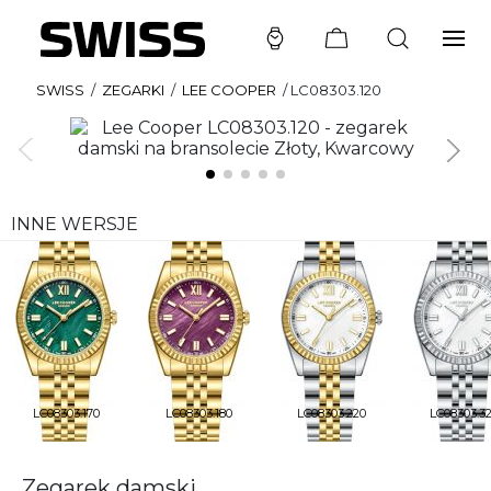
SWISS
/
ZEGARKI
/
LEE COOPER
/
LC08303.120
INNE WERSJE
LC08303.170
LC08303.180
LC08303.220
LC08303.3
Zegarek damski