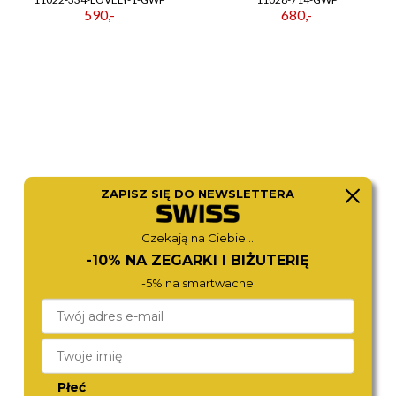
590,-
680,-
ZAPISZ SIĘ DO NEWSLETTERA
Czekają na Ciebie...
MICHAEL KORS
DIESEL
-10% NA ZEGARKI I BIŻUTERIĘ
MK6356
DZ4360
1 280,-
1 380,-
-5% na smartwache
Płeć