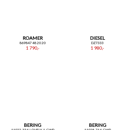
ROAMER
DIESEL
869847 48 20 20
DZ7333
1 790,-
1 980,-
BERING
BERING
11022-334-LOVELY-1-GWP
11028-714-GWP