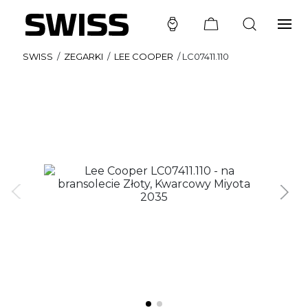
SWISS
/
ZEGARKI
/
LEE COOPER
/
LC07411.110