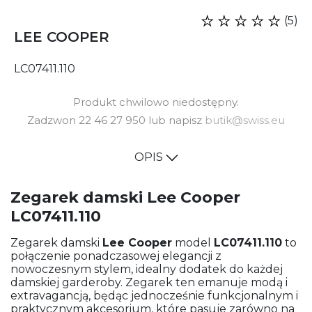
(5)
LEE COOPER
LC07411.110
Produkt chwilowo niedostępny.
Zadzwon 22 46 27 950 lub napisz
butik@swiss.eu
OPIS
Zegarek damski Lee Cooper
LC07411.110
Zegarek damski
Lee Cooper
model
LC07411.110
to
połączenie ponadczasowej elegancji z
nowoczesnym stylem, idealny dodatek do każdej
damskiej garderoby. Zegarek ten emanuje modą i
extravagancją, będąc jednocześnie funkcjonalnym i
praktycznym akcesorium, które pasuje zarówno na