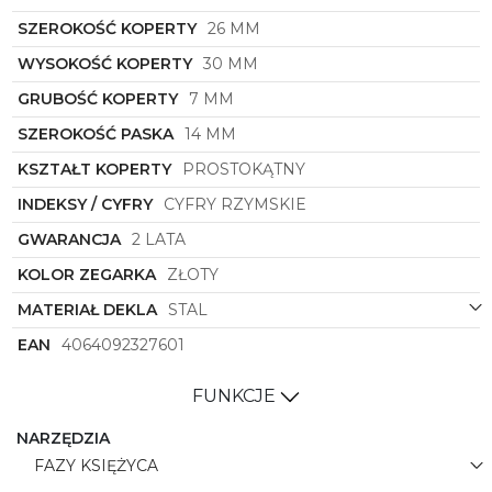
przez wiele lat, zachowując swój niepowtarzalny
urok i zawsze pozostając w modzie. Zainwestuj w
SZEROKOŚĆ KOPERTY
26 MM
ten unikatowy zegarek, który stanie się Twoim
WYSOKOŚĆ KOPERTY
30 MM
ulubionym dodatkiem do codziennych i
wyjątkowych stylizacji.
GRUBOŚĆ KOPERTY
7 MM
SZEROKOŚĆ PASKA
14 MM
KSZTAŁT KOPERTY
PROSTOKĄTNY
INDEKSY / CYFRY
CYFRY RZYMSKIE
GWARANCJA
2 LATA
KOLOR ZEGARKA
ZŁOTY
MATERIAŁ DEKLA
STAL
EAN
4064092327601
FUNKCJE
NARZĘDZIA
FAZY KSIĘŻYCA