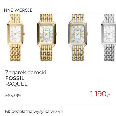
INNE WERSJE
ES5220
ES5304
ES5305
ES5221
Zegarek damski
FOSSIL
RAQUEL
1 190,-
ES5399
bezpłatna wysyłka w 24h