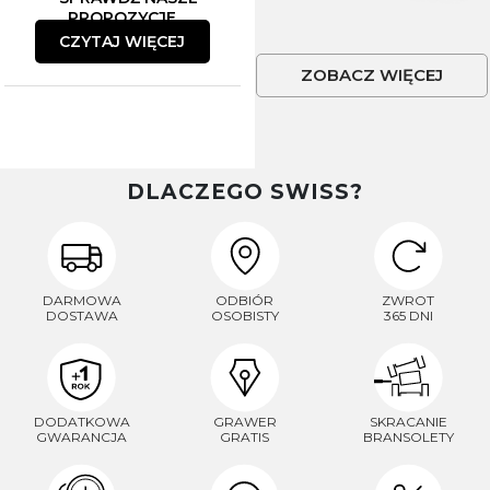
PROPOZYCJE
CZYTAJ WIĘCEJ
ZOBACZ WIĘCEJ
DLACZEGO SWISS?
DARMOWA
ODBIÓR
ZWROT
DOSTAWA
OSOBISTY
365 DNI
DODATKOWA
GRAWER
SKRACANIE
GWARANCJA
GRATIS
BRANSOLETY