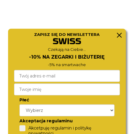
ZAPISZ SIĘ DO NEWSLETTERA
Czekają na Ciebie...
-10% NA ZEGARKI I BIŻUTERIĘ
-5% na smartwache
MICHAEL KORS
MICHAEL KORS
MK4862
MK7547
1 170,-
1 180,-
Płeć
Akceptacja regulaminu
Akcetpuję regulamin i politykę
prywatności