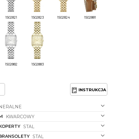
1502821
1502823
1502824
1502881
1502882
1502883
INSTRUKCJA
NERALNE
M
KWARCOWY
 KOPERTY
STAL
 BRANSOLETY
STAL