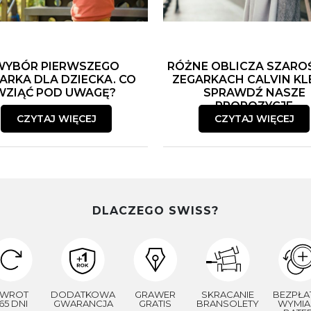
WYBÓR PIERWSZEGO
RÓŻNE OBLICZA SZARO
ARKA DLA DZIECKA. CO
ZEGARKACH CALVIN KLE
WZIĄĆ POD UWAGĘ?
SPRAWDŹ NASZE
PROPOZYCJE
CZYTAJ WIĘCEJ
CZYTAJ WIĘCEJ
DLACZEGO SWISS?
WROT
DODATKOWA
GRAWER
SKRACANIE
BEZPŁA
65 DNI
GWARANCJA
GRATIS
BRANSOLETY
WYMIA