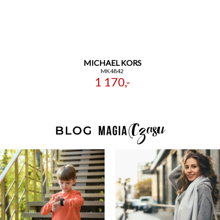
MICHAEL KORS
MK4842
1 170,-