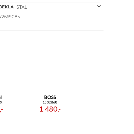
DEKLA
STAL
72669085
N
BOSS
0X
1502868
-
1 480,-