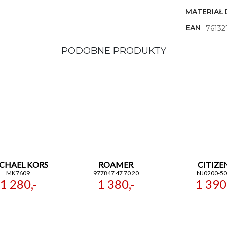
MATERIAŁ 
EAN
76132
PODOBNE PRODUKTY
CHAEL KORS
ROAMER
CITIZE
MK7609
977847 47 70 20
NJ0200-5
1 280,-
1 380,-
1 390,