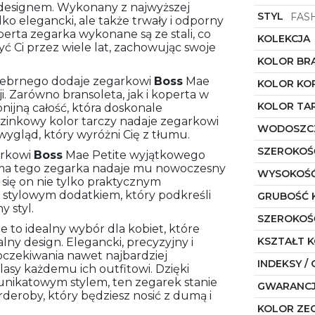
designem. Wykonany z najwyższej
STYL
FAS
ylko elegancki, ale także trwały i odporny
perta zegarka wykonane są ze stali, co
KOLEKCJA
yć Ci przez wiele lat, zachowując swoje
KOLOR BR
srebrnego dodaje zegarkowi
Boss
Mae
KOLOR KO
. Zarówno bransoleta, jak i koperta w
KOLOR TA
ijną całość, która doskonale
uzinkowy kolor tarczy nadaje zegarkowi
WODOSZC
wygląd, który wyróżni Cię z tłumu.
SZEROKOŚ
arkowi
Boss
Mae Petite wyjątkowego
orma tego zegarka nadaje mu nowoczesny
WYSOKOŚĆ
e się on nie tylko praktycznym
e stylowym dodatkiem, który podkreśli
GRUBOŚĆ 
 styl.
SZEROKOŚ
e to idealny wybór dla kobiet, które
KSZTAŁT 
lny design. Elegancki, precyzyjny i
oczekiwania nawet najbardziej
INDEKSY / 
lasy każdemu ich outfitowi. Dzięki
 unikatowym stylem, ten zegarek stanie
GWARANC
deroby, który będziesz nosić z dumą i
KOLOR ZE