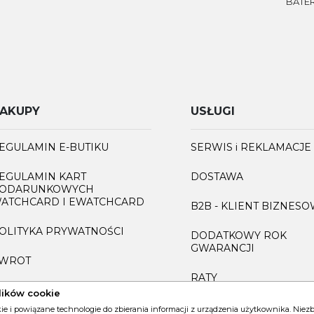
BATER
AKUPY
USŁUGI
EGULAMIN E-BUTIKU
SERWIS i REKLAMACJE
EGULAMIN KART
DOSTAWA
ODARUNKOWYCH
ATCHCARD I EWATCHCARD
B2B - KLIENT BIZNES
OLITYKA PRYWATNOŚCI
DODATKOWY ROK
GWARANCJI
WROT
RATY
AQ
lików cookie
GRAWEROWANIE
kie i powiązane technologie do zbierania informacji z urządzenia użytkownika. Nie