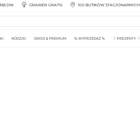
65 DNI
GRAWER GRATIS
100 BUTIKÓW STACJONARNYCH
KI
RODZAJ
SWISS & PREMIUM
% WYPRZEDAŻ %
♡ PREZENTY ♡