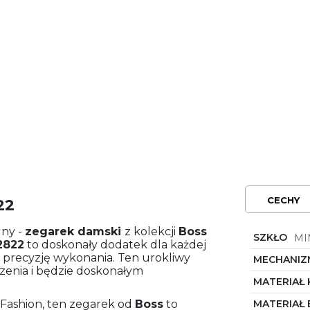
CECHY
22
dny -
zegarek damski
z kolekcji
Boss
SZKŁO
MI
2822
to doskonały dodatek dla każdej
k i precyzję wykonania. Ten urokliwy
MECHANIZ
rzenia i będzie doskonałym
MATERIAŁ
 Fashion, ten zegarek od
Boss
to
MATERIAŁ