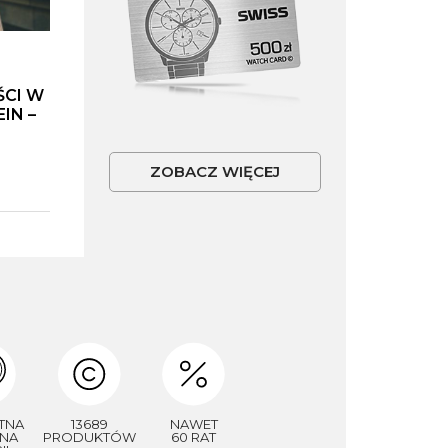
ŚCI W
IN –
ZOBACZ WIĘCEJ
TNA
13689
NAWET
NA
PRODUKTÓW
60 RAT