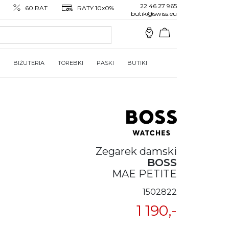
22 46 27 965
60 RAT
RATY 10x0%
butik@swiss.eu
BIŻUTERIA
TOREBKI
PASKI
BUTIKI
Zegarek damski
BOSS
MAE PETITE
1502822
1 190,-