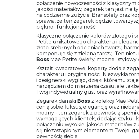
połączenie nowoczesności z klasycznym 
jakości materiałów, zegarek ten jest nie t
na codzienne zużycie. Bransolety oraz ko
sprawia, że ten zegarek będzie towarzysz
piękno i funkcjonalność.
Klasyczne połączenie kolorów złotego i 
Petite unikatowego charakteru i elegancji
złoto-srebrnych odcieniach tworzą harmon
komponuje się z zieloną tarczą. Ten niet
Boss
Mae Petite świeży, modne i stylowy 
Kształt kwadratowej koperty dodaje zeg
charakteru i oryginalności. Niezwykła f
i designerski wygląd, dzięki któremu staj
narzędziem do mierzenia czasu, ale takż
Twój indywidualny gust oraz wyrafinowany
Zegarek damski
Boss
z kolekcji Mae Petit
cenią sobie luksus, elegancję oraz niebana
modny - ten zegarek z pewnością spełni 
wymagających klientek, dodając szyku i k
połączeniu wysokiej jakości materiałów z
się niezastąpionym elementem Twojej gar
pewnością siebie.