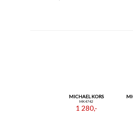
MICHAEL KORS
MI
MK4742
1 280,-