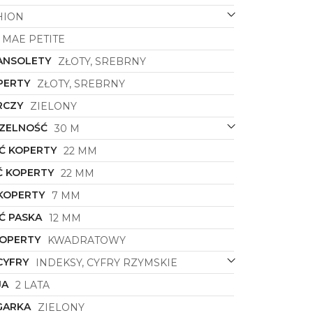
HION
MAE PETITE
ANSOLETY
ZŁOTY, SREBRNY
PERTY
ZŁOTY, SREBRNY
RCZY
ZIELONY
ZELNOŚĆ
30 M
Ć KOPERTY
22 MM
 KOPERTY
22 MM
KOPERTY
7 MM
Ć PASKA
12 MM
KOPERTY
KWADRATOWY
CYFRY
INDEKSY, CYFRY RZYMSKIE
JA
2 LATA
GARKA
ZIELONY