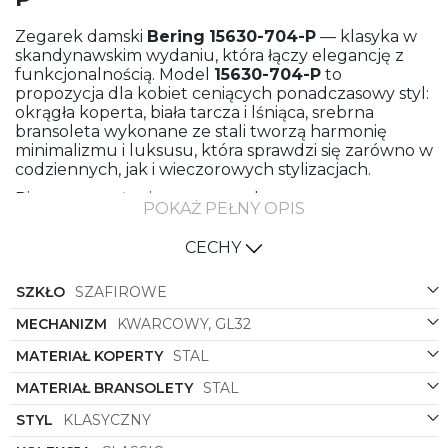
Zegarek damski
Bering
15630-704-P
— klasyka w
skandynawskim wydaniu, która łączy elegancję z
funkcjonalnością. Model
15630-704-P
to
propozycja dla kobiet ceniących ponadczasowy styl:
okrągła koperta, biała tarcza i lśniąca, srebrna
bransoleta wykonane ze stali tworzą harmonię
minimalizmu i luksusu, która sprawdzi się zarówno w
codziennych, jak i wieczorowych stylizacjach.
Pierwsze wrażenie tego zegarka to czysta,
POKAŻ PEŁNY OPIS
oszczędna estetyka. Okrągły kształt koperty
nawiązuje do klasycznych wzorców
CECHY
zegarmistrzostwa, a jednocześnie nadaje całości
subtelnej nowoczesności. Biała tarcza stanowi
SZKŁO
SZAFIROWE
doskonałe tło dla delikatnych indeksów i
wskazówek, co zapewnia czytelność i elegancki
MECHANIZM
KWARCOWY, GL32
wygląd bez zbędnych dodatków. Dzięki temu
model
15630-704-P
jest uniwersalny — pasuje do
MATERIAŁ KOPERTY
STAL
biurowego stroju, eleganckiej sukienki, jak i do
casualowych kompletów.
MATERIAŁ BRANSOLETY
STAL
Materiały użyte w zegarku podkreślają jego
STYL
KLASYCZNY
trwałość i prestiż. Zarówno koperta, jak i bransoleta