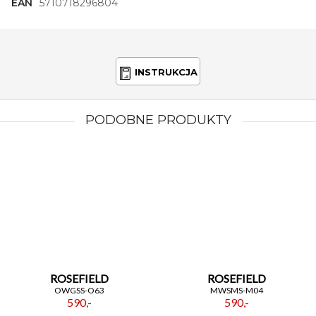
EAN
5710718296804
koperty i bransolety podkreśla elegancki charakter
zegarka i sprawia, że prezentuje się bardzo
szlachetnie.
Model
15630-704-P
to także znakomity pomysł na
prezent. Klasyczny styl oraz uniwersalne kolory —
INSTRUKCJA
srebrna koperta i bransoleta oraz biała tarcza —
sprawiają, że zegarek będzie trafionym wyborem na
różne okazje: urodziny, rocznice czy jako upominek
PODOBNE PRODUKTY
świąteczny. To dodatek, który pasuje do wielu
osobowości — od fanki minimalistycznej elegancji po
kobietę, która ceni subtelne akcenty luksusu.
Podsumowując, Zegarek Damski
Bering
15630-
704-P
to synonim klasycznego stylu i solidnego
wykonania. Stalowa koperta i bransoleta w
srebrnym kolorze, okrągły kształt oraz biała,
czytelna tarcza tworzą kompozycję, która wygląda
świetnie o każdej porze dnia. Jeśli szukasz zegarka,
który łączy uniwersalność z elegancją i codzienną
funkcjonalnością — model
15630-704-P
będzie
ROSEFIELD
ROSEFIELD
trafnym wyborem.
OWGSS-O63
MWSMS-M04
590,-
590,-