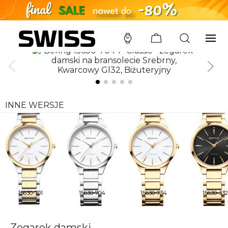
SWISS
/
ZEGARKI
/
BERING
/
15630-704-P
INNE WERSJE
15630-701
15630-704
15630-734
15630-332
Zegarek damski