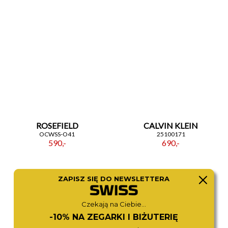
ROSEFIELD
CALVIN KLEIN
OCWSS-O41
25100171
590,-
690,-
ZAPISZ SIĘ DO NEWSLETTERA
Czekają na Ciebie...
-10% NA ZEGARKI I BIŻUTERIĘ