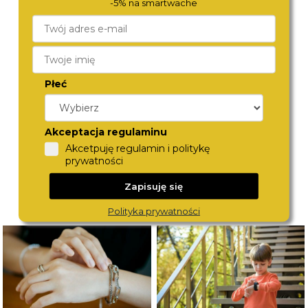
-5% na smartwache
FOSSIL
CALVIN KLEIN
ES5221
25100199
Płeć
790,-
680,-
Akceptacja regulaminu
Akcetpuję regulamin i politykę
prywatności
Zapisuję się
Polityka prywatności