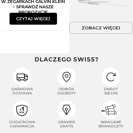
W ZEGARKACH CALVIN KLEIN
– SPRAWDŹ NASZE
PROPOZYCJE
CZYTAJ WIĘCEJ
ZOBACZ WIĘCEJ
DLACZEGO SWISS?
DARMOWA
ODBIÓR
ZWROT
DOSTAWA
OSOBISTY
365 DNI
DODATKOWA
GRAWER
SKRACANIE
GWARANCJA
GRATIS
BRANSOLETY