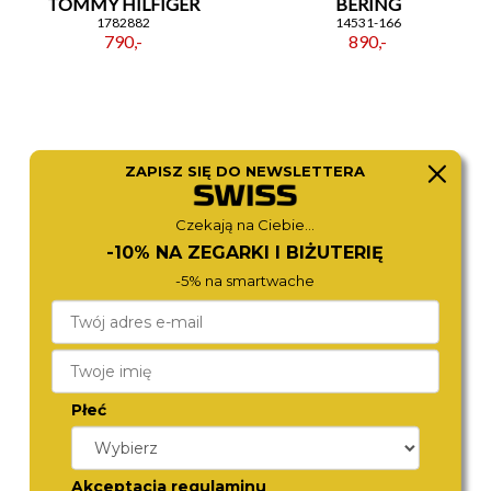
TOMMY HILFIGER
BERING
1782882
14531-166
790,-
890,-
ZAPISZ SIĘ DO NEWSLETTERA
Czekają na Ciebie...
-10% NA ZEGARKI I BIŻUTERIĘ
-5% na smartwache
BERING
BERING
10725-132
12131-169-GWP
790,-
690,-
Płeć
Akceptacja regulaminu