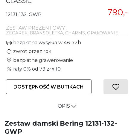
CLASSIC
790,-
12131-132-GWP
ZESTAW PREZENTOWY:
ZEGAREK, BRANSOLETKA, CHARMS, OPAKOWANIE
bezpłatna wysyłka w 48-72h
zwrot przez rok
bezpłatne grawerowanie
raty 0% od
79 zł
x 10
DOSTĘPNOŚĆ W BUTIKACH
OPIS
Zestaw damski Bering 12131-132-
GWP