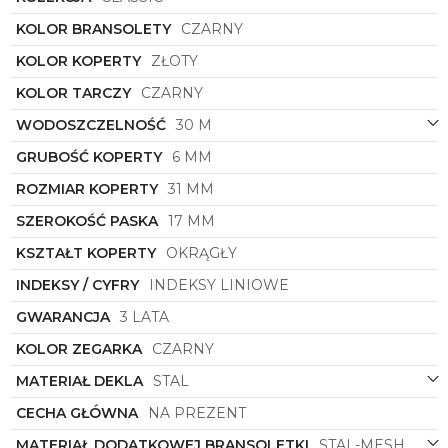
ponadczasowe wzornictwo.
Nie tylko wygląd czyni ten zegarek unikatowym.
KOLOR BRANSOLETY
CZARNY
Jego precyzyjny mechanizm zapewnia nie tylko
KOLOR KOPERTY
ZŁOTY
dokładność, ale również niezawodność.
Bering
to
marka znana z wysokiej jakości swoich produktów, a
KOLOR TARCZY
CZARNY
ten zegarek to doskonały przykład tego rzemiosła.
WODOSZCZELNOŚĆ
30 M
Zestaw Damski
Bering
o symbolu
12131-132-GWP
to połączenie klasyki, elegancji i wyjątkowego stylu.
GRUBOŚĆ KOPERTY
6 MM
Jest pierwszorzędnym wyborem dla wszystkich
ROZMIAR KOPERTY
31 MM
kobiet, które cenią sobie nie tylko modny wygląd,
ale także wysoką jakość i niezawodność. To zegarek,
SZEROKOŚĆ PASKA
17 MM
który z pewnością zostanie z Tobą na długie lata,
zachwycając swoim urokiem i ponadczasowym
KSZTAŁT KOPERTY
OKRĄGŁY
designem. Nie wahaj się i dodaj go do swojej kolekcji
INDEKSY / CYFRY
INDEKSY LINIOWE
już dziś!
GWARANCJA
3 LATA
KOLOR ZEGARKA
CZARNY
MATERIAŁ DEKLA
STAL
CECHA GŁÓWNA
NA PREZENT
MATERIAŁ DODATKOWEJ BRANSOLETKI
STAL-MESH