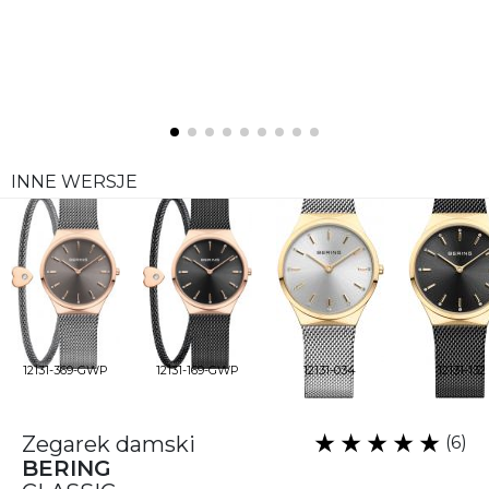
INNE WERSJE
12131-369-GWP
12131-169-GWP
12131-034
12131-132
Zegarek damski
(6)
BERING