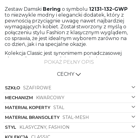
Zestaw Damski
Bering
o symbolu
12131-132-GWP
to niezwykle modny i elegancki dodatek, który z
pewnością przyciągnie uwagę nawet najbardziej
wymagających kobiet. Został stworzony z myślą o
połączeniu stylu Fashion z klasycznym wyglądem,
co sprawia, że jest idealnym wyborem zarówno na
co dzień, jak i na specjalne okazje.
Kolekcja Classic jest synonimem ponadczasowej
elegancji, a ten zegarek jest tego doskonałym
POKAŻ PEŁNY OPIS
przykładem. Posiada kopertę oraz bransoletę
meshową wykonaną ze stali, gwarantującą nie tylko
CECHY
trwałość, ale również wyjątkowy komfort noszenia.
Niezależnie od sytuacji, ten zegarek idealnie pasuje
SZKŁO
SZAFIROWE
do każdej stylizacji, dodając jej wyjątkowej klasy i
szyku.
MECHANIZM
KWARCOWY
Czarny kolor bransolety meshowej doskonale
MATERIAŁ KOPERTY
STAL
kontrastuje z złotym kolorem koperty, tworząc
harmonijną i elegancką całość. Kolor tarczy został
MATERIAŁ BRANSOLETY
STAL-MESH
również utrzymany w czerni, co nadaje zegarkowi
tajemniczy i zmysłowy wygląd. Kształt koperty jest
STYL
KLASYCZNY, FASHION
klasyczny, okrągły, co wpisuje się w uniwersalne i
KOLEKCJA
CLASSIC