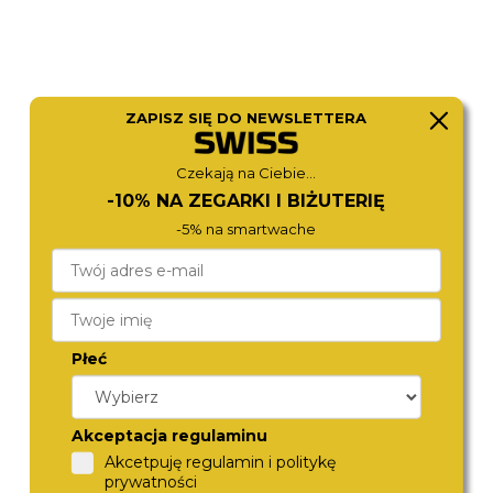
ZAPISZ SIĘ DO NEWSLETTERA
Czekają na Ciebie...
-10% NA ZEGARKI I BIŻUTERIĘ
ROSEFIELD
ROSEFIELD
-5% na smartwache
OWGMG-O73
SMGMG-S06
540,-
450,-
Płeć
Akceptacja regulaminu
Akcetpuję regulamin i politykę
prywatności