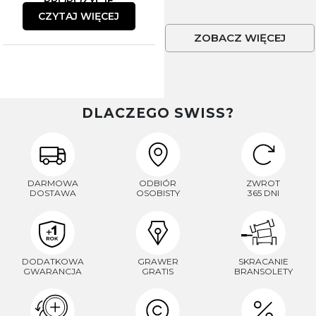
PROPOZYCJE
CZYTAJ WIĘCEJ
ZOBACZ WIĘCEJ
DLACZEGO SWISS?
DARMOWA
ODBIÓR
ZWROT
DOSTAWA
OSOBISTY
365 DNI
DODATKOWA
GRAWER
SKRACANIE
GWARANCJA
GRATIS
BRANSOLETY