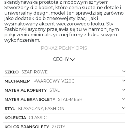
skandynawska prostota z modowym sznytem.
Stworzony dla kobiet, które cenią subtelne detale i
uniwersalny design, model ten sprawdzi się zarówno
jako dodatek do biznesowej stylizacji, jak i
wysmakowany akcent wieczorowego looku. Styl
Fashion/Klasyczny przejawia się tu w harmonijnym
połączeniu minimalistycznej formy z luksusowym
wykończeniem.
POKAŻ PEŁNY OPIS
Koperta o okrągłym kształcie wykonana jest z
wysokiej jakości stali, wykończonej w klasycznym
złotym odcieniu. Dzięki temu zegarek zyskuje
CECHY
ciepłą, elegancką aurę, która pasuje do biżuterii w
tonacji złota, a jednocześnie nie przytłacza stylizacji.
SZKŁO
SZAFIROWE
Złoty kolor koperty podkreśla kobiecość i dodaje
blasku, zachowując jednocześnie stonowaną
MECHANIZM
KWARCOWY, VJ20C
elegancję – idealną dla osób, które wolą subtelne
MATERIAŁ KOPERTY
STAL
luksusowe akcenty zamiast krzykliwych ozdób.
MATERIAŁ BRANSOLETY
STAL-MESH
Charakterystycznym elementem tego modelu jest
bransoleta meshowa ze stali, również w złotym
STYL
KLASYCZNY, FASHION
kolorze. Siatkowa konstrukcja bransolety nadaje
zegarkowi lekkości i nowoczesnego charakteru, a
KOLEKCJA
CLASSIC
jednocześnie gwarantuje komfort noszenia i
KOLOR BRANSOLETY
ZŁOTY
doskonałe dopasowanie do nadgarstka. Meshowa