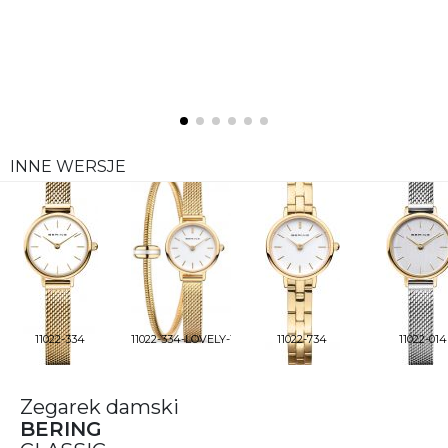
INNE WERSJE
11022-334
11022-334-LOVELY-1-GWP
11022-734
11022-014
Zegarek damski
BERING