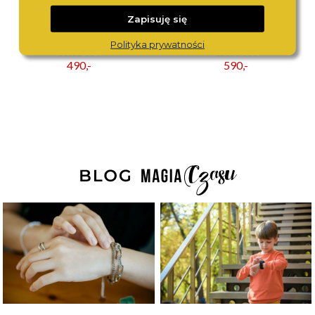
Zapisuję się
BERING
BERING
Polityka prywatności
11022-334
12131-330
490,-
590,-