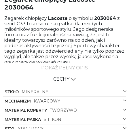
2030064
Zegarek chłopięcy
Lacoste
o symbolu
2030064
z
serii LC33 to absolutna gratka dla młodych
miłośników sportowego stylu. Jego designerska
forma oraz funkcjonalność sprawiają, że jest to
idealny towarzysz zarówno na co dzień, jak i
podczas aktywności fizycznej. Sportowy charakter
tego zegarka jest odzwierciedlany nie tylko poprzez
wygląd, ale także przez wysoką jakość wykonania
oraz precyzję wskazań czasu.
POKAŻ PEŁNY OPIS
Stylizacja tego modelu została starannie
przemyślana, aby spełnić oczekiwania najbardziej
CECHY
wymagających klientów. Koperta z tworzywa w
kolorze białym i okrągłym kształcie doskonale
SZKŁO
MINERALNE
współgra z białym silikonowym paskiem, zapewniając
harmonijny i spójny wygląd. Z kolei zielona tarcza
MECHANIZM
KWARCOWY
dodaje odrobinę energii i świeżości, nadając
zegarkowi unikalnego charakteru.
MATERIAŁ KOPERTY
TWORZYWO
Nie tylko wygląd, ale także materiały użyte do
MATERIAŁ PASKA
SILIKON
produkcji tego zegarka są najwyższej jakości.
Silikonowy pasek gwarantuje wygodę noszenia oraz
STYL
SPORTOWY