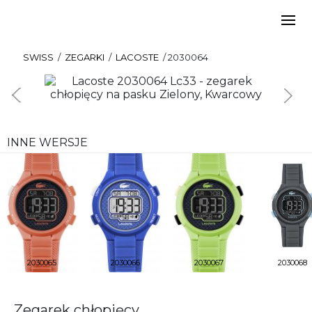
SWISS
/
ZEGARKI
/
LACOSTE
/
2030064
INNE WERSJE
2030065
2030066
2030067
2030068
Zegarek chłopięcy