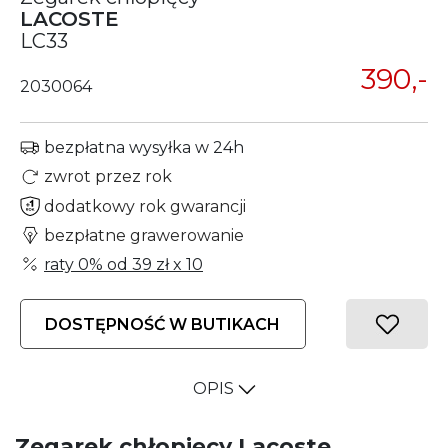
LACOSTE
LC33
390,-
2030064
bezpłatna wysyłka w 24h
zwrot przez rok
dodatkowy rok gwarancji
bezpłatne grawerowanie
raty 0% od
39 zł
x 10
DOSTĘPNOŚĆ W BUTIKACH
OPIS
Zegarek chłopięcy Lacoste