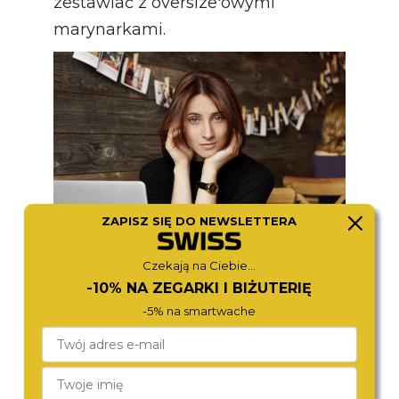
zestawiać z oversize'owymi
marynarkami.
ZAPISZ SIĘ DO NEWSLETTERA
Czekają na Ciebie...
Outfity, którymi skutecznie
-10% NA ZEGARKI I BIŻUTERIĘ
wyróżnisz się z tłumu
-5% na smartwache
Obok ponadczasowej klasyki w
duchu quiet luxury nie zabraknie
stylizacji, dzięki którym wyróżnisz