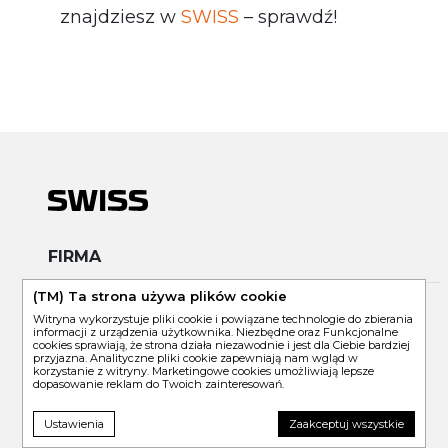
znajdziesz w
SWISS
– sprawdź!
FIRMA
(TM) Ta strona używa plików cookie
O NAS
Witryna wykorzystuje pliki cookie i powiązane technologie do zbierania
informacji z urządzenia użytkownika. Niezbędne oraz Funkcjonalne
cookies sprawiają, że strona działa niezawodnie i jest dla Ciebie bardziej
PRACA
przyjazna. Analityczne pliki cookie zapewniają nam wgląd w
korzystanie z witryny. Marketingowe cookies umożliwiają lepsze
dopasowanie reklam do Twoich zainteresowań.
BLOG
Ustawienia
Zaakceptuj wszystkie
#MYSWISSSTORY