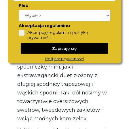
Płeć
się z tłumu. Wśród najgorętszych
trendów sezonu znalazła się np.
spódnica zakładana na spodnie. Ten
Akceptacja regulaminu
popularny w latach 2000 trend
Akcetpuję regulamin i politykę
prywatności
powraca do streetstyle'owych
Zapisuję się
kolekcji. Domy mody proponują
zarówno zakładaną na spodnie
Polityka prywatności
spódniczkę mini, jak i
ekstrawagancki duet złożony z
długiej spódnicy trapezowej i
wąskich spodni. Taki dół nosimy w
towarzystwie oversizowych
swetrów, tweedowych żakietów i
wciąż modnych kamizelek.