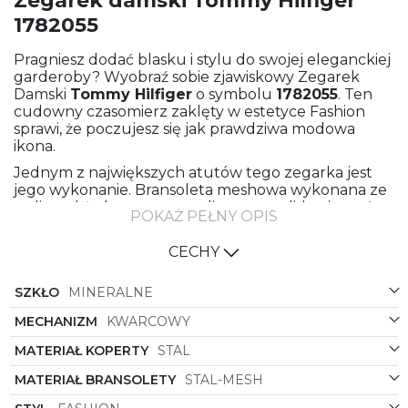
Zegarek damski Tommy Hilfiger
1782055
Pragniesz dodać blasku i stylu do swojej eleganckiej
garderoby? Wyobraź sobie zjawiskowy Zegarek
Damski
Tommy Hilfiger
o symbolu
1782055
. Ten
cudowny czasomierz zaklęty w estetyce Fashion
sprawi, że poczujesz się jak prawdziwa modowa
ikona.
Jednym z największych atutów tego zegarka jest
jego wykonanie. Bransoleta meshowa wykonana ze
stali, a także koperta ze stali tworzą solidną i trwałą
POKAŻ PEŁNY OPIS
konstrukcję, która utrzyma się przez wiele lat. To
doskonały wybór dla kobiet ceniących nie tylko
CECHY
piękno, ale także jakość.
Kolor bransolety meshowej może być odpowiednio
SZKŁO
MINERALNE
dopasowany do Twojego stylu. Złoty kolor
wprowadza luksusowy, premium element, który
MECHANIZM
KWARCOWY
ożywi Twoje codzienne stylizacje. Jeśli z kolei wolisz
MATERIAŁ KOPERTY
STAL
subtelniejszą opcję, srebrna bransoleta meshowa
doskonale sprawdzi się w każdej sytuacji.
MATERIAŁ BRANSOLETY
STAL-MESH
Złoty i srebrny kolor koperty z kolei nadają