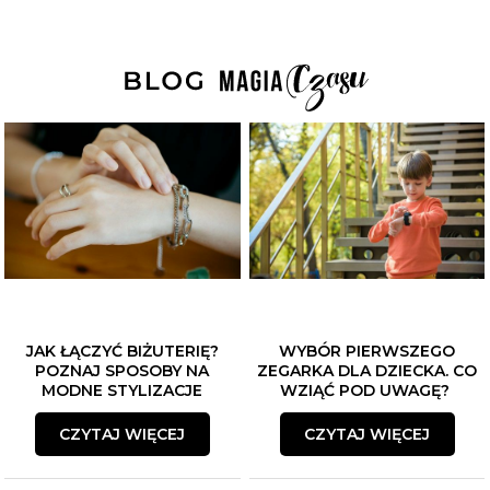
ZAPISZ SIĘ DO NEWSLETTERA
Czekają na Ciebie...
-10% NA ZEGARKI I BIŻUTERIĘ
JAK ŁĄCZYĆ BIŻUTERIĘ?
WYBÓR PIERWSZEGO
POZNAJ SPOSOBY NA
ZEGARKA DLA DZIECKA. CO
-5% na smartwache
MODNE STYLIZACJE
WZIĄĆ POD UWAGĘ?
CZYTAJ WIĘCEJ
CZYTAJ WIĘCEJ