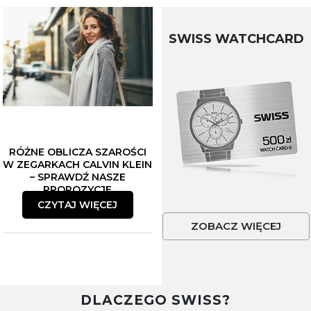
Płeć
SWISS WATCHCARD
Akceptacja regulaminu
Akcetpuję regulamin i politykę
prywatności
Zapisuję się
Polityka prywatności
RÓŻNE OBLICZA SZAROŚCI
W ZEGARKACH CALVIN KLEIN
– SPRAWDŹ NASZE
PROPOZYCJE
CZYTAJ WIĘCEJ
ZOBACZ WIĘCEJ
DLACZEGO SWISS?