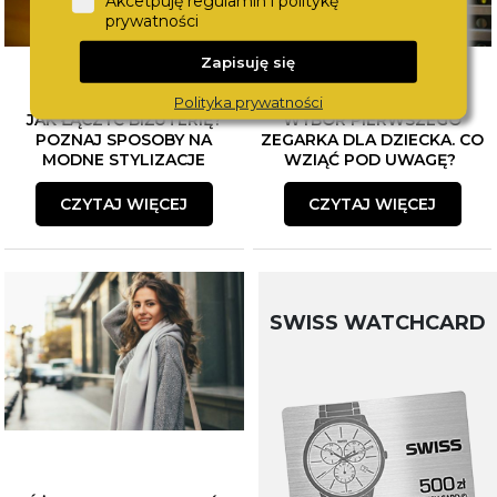
Akcetpuję regulamin i politykę
prywatności
Zapisuję się
Polityka prywatności
JAK ŁĄCZYĆ BIŻUTERIĘ?
WYBÓR PIERWSZEGO
POZNAJ SPOSOBY NA
ZEGARKA DLA DZIECKA. CO
MODNE STYLIZACJE
WZIĄĆ POD UWAGĘ?
CZYTAJ WIĘCEJ
CZYTAJ WIĘCEJ
SWISS WATCHCARD