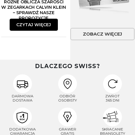
RÓŻNE OBLICZA SZAROŚCI
W ZEGARKACH CALVIN KLEIN
– SPRAWDŹ NASZE
PROPOZYCJE
CZYTAJ WIĘCEJ
ZOBACZ WIĘCEJ
DLACZEGO SWISS?
DARMOWA
ODBIÓR
ZWROT
DOSTAWA
OSOBISTY
365 DNI
DODATKOWA
GRAWER
SKRACANIE
GWARANCJA
GRATIS
BRANSOLETY