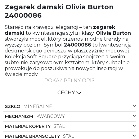
Zegarek damski Olivia Burton
24000086
Stanęło na krawędzi elegancji – ten
zegarek
damski
to kwintesencja stylu i klasy.
Olivia Burton
stworzyła model, który przenosi modne trendy na
wyższy poziom. Symbol
24000086
to kwintesencja
designerskiego geniuszu w płaszczyźnie modowej.
Kolekcja Soft Square przyciąga spojrzenia swoim
subtelnie zarysowanym kształtem, który subtelnie
prowokuje do poszukiwania nowych inspiracji w
świecie mody.
POKAŻ PEŁNY OPIS
Stalowa bransoleta gwarantuje trwałość, stabilność i
elegancję przez wiele lat. Kiedy chcesz podkreślić
CECHY
swoją determinację i pewność siebie, srebrny kolor
bransolety idealnie dopełnia Twoją stylizację.
SZKŁO
MINERALNE
Koperta z tego samego materiału dodaje zegarkowi
wysokiej jakości wykończenia, podkreślając
MECHANIZM
KWARCOWY
jednocześnie jego uniwersalność.
MATERIAŁ KOPERTY
STAL
Szary kolor tarczy to doskonała propozycja dla
kobiet ceniących ponadczasową elegancję.
MATERIAŁ BRANSOLETY
STAL