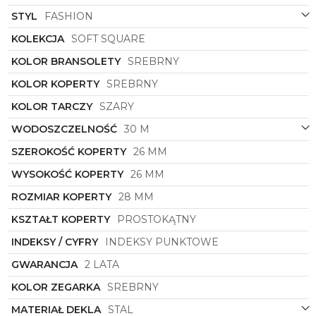
Geometryczny, prostokątny kształt koperty nadaje
całości charakteru i unikatowego wyrazu. Zegarek
STYL
FASHION
ten jest jak dzieło sztuki, które łączy w sobie klasykę
KOLEKCJA
SOFT SQUARE
z nowoczesnością, wprowadzając świeży powiew w
świat modowych akcesoriów.
KOLOR BRANSOLETY
SREBRNY
2400 znaków to zaledwie wstęp do niezwykłego
KOLOR KOPERTY
SREBRNY
opisu tego zegarka damskiego. Pozostaje Ci oddać
się emocjom i doświadczyć wyjątkowej chwili, nosząc
KOLOR TARCZY
SZARY
na swoim nadgarstku symbol
24000086
zegarka
Olivia Burton
. To więcej niż akcesorium – to esencja
WODOSZCZELNOŚĆ
30 M
Twojego stylu i wyjątkowości.
SZEROKOŚĆ KOPERTY
26 MM
WYSOKOŚĆ KOPERTY
26 MM
ROZMIAR KOPERTY
28 MM
KSZTAŁT KOPERTY
PROSTOKĄTNY
INDEKSY / CYFRY
INDEKSY PUNKTOWE
GWARANCJA
2 LATA
KOLOR ZEGARKA
SREBRNY
MATERIAŁ DEKLA
STAL