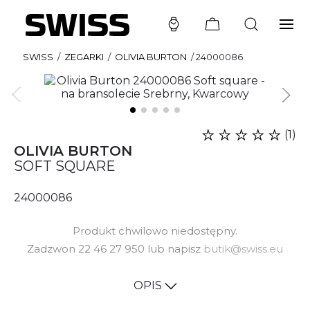
SWISS
/
ZEGARKI
/
OLIVIA BURTON
/
24000086
(1)
OLIVIA BURTON
SOFT SQUARE
24000086
Produkt chwilowo niedostępny.
Zadzwon 22 46 27 950 lub napisz
butik@swiss.eu
OPIS