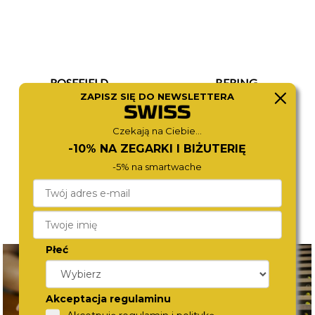
ROSEFIELD
BERING
MWSMS-M04
11022-014
ZAPISZ SIĘ DO NEWSLETTERA
590,-
490,-
Czekają na Ciebie...
-10% NA ZEGARKI I BIŻUTERIĘ
-5% na smartwache
Płeć
Akceptacja regulaminu