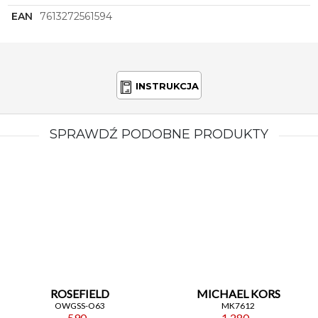
EAN
7613272561594
INSTRUKCJA
SPRAWDŹ PODOBNE PRODUKTY
ROSEFIELD
MICHAEL KORS
OWGSS-O63
MK7612
590,-
1 280,-