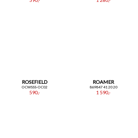
ROSEFIELD
ROAMER
OCWSSS-OC02
869847 41 20 20
590,-
1 590,-