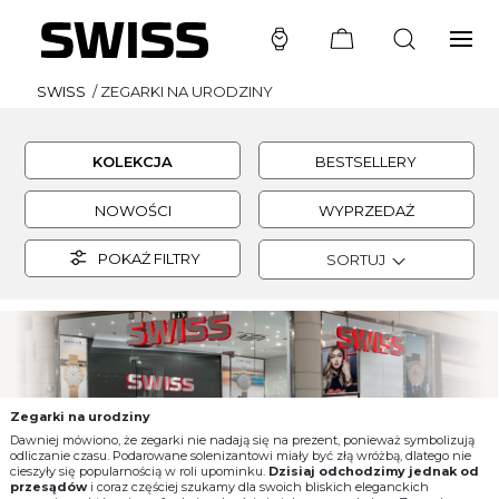
SWISS
/
ZEGARKI NA URODZINY
KOLEKCJA
BESTSELLERY
NOWOŚCI
WYPRZEDAŻ
POKAŻ FILTRY
SORTUJ
Zegarki na urodziny
Dawniej mówiono, że zegarki nie nadają się na prezent, ponieważ symbolizują
odliczanie czasu. Podarowane solenizantowi miały być złą wróżbą, dlatego nie
cieszyły się popularnością w roli upominku.
Dzisiaj odchodzimy jednak od
przesądów
i coraz częściej szukamy dla swoich bliskich eleganckich