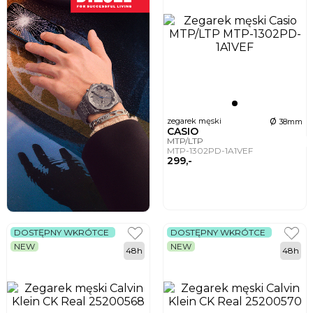
ø
zegarek męski
38mm
CASIO
MTP/LTP
MTP-1302PD-1A1VEF
299,-
DOSTĘPNY WKRÓTCE
DOSTĘPNY WKRÓTCE
NEW
NEW
48h
48h