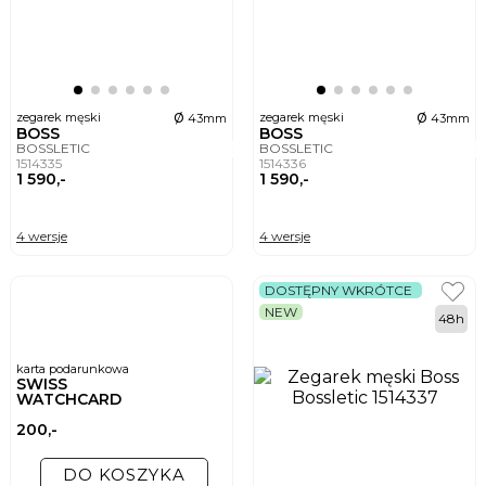
ø
ø
zegarek męski
zegarek męski
43mm
43mm
BOSS
BOSS
BOSSLETIC
BOSSLETIC
1514335
1514336
1 590,-
1 590,-
4 wersje
4 wersje
DOSTĘPNY WKRÓTCE
NEW
48h
karta podarunkowa
SWISS
WATCHCARD
200,-
DO KOSZYKA