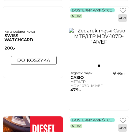
DOSTĘPNY WKRÓTCE
NEW
48h
karta podarunkowa
SWISS
WATCHCARD
200,-
DO KOSZYKA
ø
zegarek męski
46mm
CASIO
MTP/LTP
MDV-107D-1A1VEF
479,-
DOSTĘPNY WKRÓTCE
NEW
48h