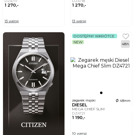
DZ4717
DZ4718
1 270,-
1 270,-
13 wersji
13 wersji
DOSTĘPNY WKRÓTCE
NEW
48h
ø
zegarek męski
48mm
DIESEL
MEGA CHIEF SLIM
DZ4721
1 190,-
10 wersji