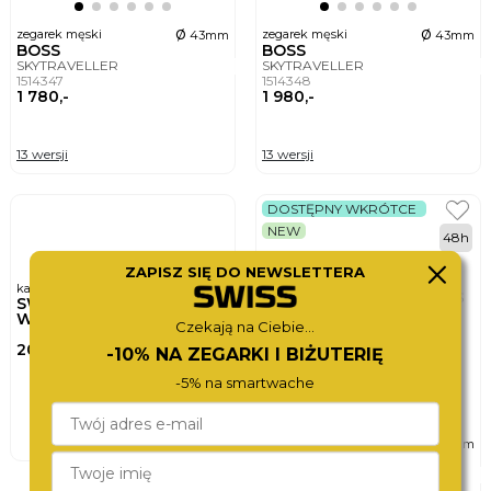
ø
ø
zegarek męski
zegarek męski
43mm
43mm
BOSS
BOSS
SKYTRAVELLER
SKYTRAVELLER
1514347
1514348
1 780,-
1 980,-
13 wersji
13 wersji
DOSTĘPNY WKRÓTCE
NEW
48h
ZAPISZ SIĘ DO NEWSLETTERA
karta podarunkowa
SWISS
WATCHCARD
Czekają na Ciebie...
200,-
-10% NA ZEGARKI I BIŻUTERIĘ
-5% na smartwache
DO KOSZYKA
ø
zegarek męski
43mm
BOSS
SKYTRAVELLER
1514349