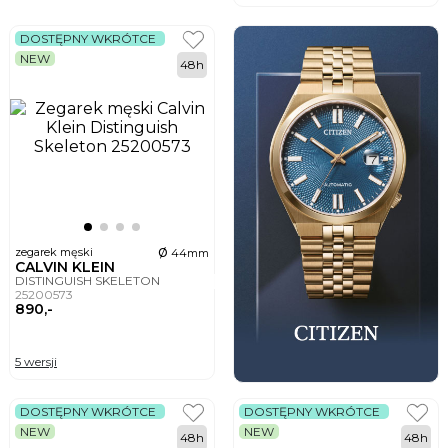
DOSTĘPNY WKRÓTCE
NEW
48h
ø
zegarek męski
44mm
CALVIN KLEIN
DISTINGUISH SKELETON
25200573
890,-
5 wersji
DOSTĘPNY WKRÓTCE
DOSTĘPNY WKRÓTCE
NEW
NEW
48h
48h