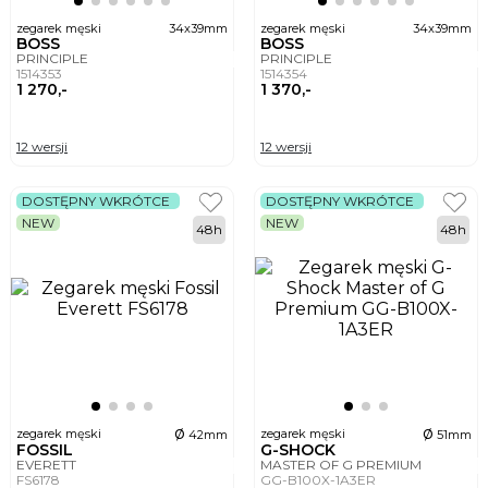
zegarek męski
34x39mm
zegarek męski
34x39mm
BOSS
BOSS
PRINCIPLE
PRINCIPLE
1514353
1514354
1 270,-
1 370,-
12 wersji
12 wersji
DOSTĘPNY WKRÓTCE
DOSTĘPNY WKRÓTCE
NEW
NEW
48h
48h
ø
ø
zegarek męski
zegarek męski
42mm
51mm
FOSSIL
G-SHOCK
EVERETT
MASTER OF G PREMIUM
FS6178
GG-B100X-1A3ER