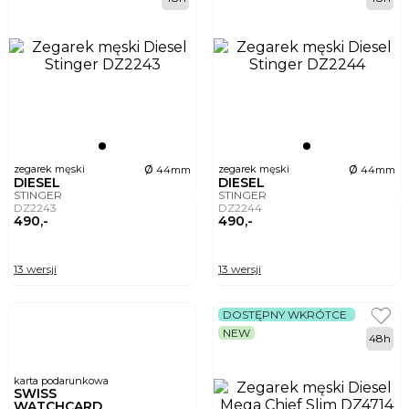
ø
ø
zegarek męski
zegarek męski
44mm
44mm
DIESEL
DIESEL
STINGER
STINGER
DZ2243
DZ2244
490,-
490,-
13 wersji
13 wersji
DOSTĘPNY WKRÓTCE
NEW
48h
karta podarunkowa
SWISS
WATCHCARD