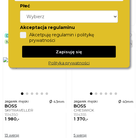
1 780,-
Płeć
13 wersji
Akceptacja regulaminu
Akcetpuję regulamin i politykę
DOSTĘPNY WKRÓTCE
DOSTĘPNY WKRÓTCE
prywatności
NEW
NEW
48h
48h
Zapisuję się
Polityka prywatności
ø
ø
zegarek męski
zegarek męski
43mm
40mm
BOSS
BOSS
SKYTRAVELLER
CHESWICK
1514350
1514355
1 980,-
1 370,-
13 wersji
5 wersji