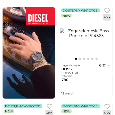
DOSTĘPNY WKRÓTCE
NEW
48h
ø
zegarek męski
37mm
BOSS
PRINCIPLE
1514363
790,-
12 wersji
DOSTĘPNY WKRÓTCE
DOSTĘPNY WKRÓTCE
NEW
NEW
48h
48h