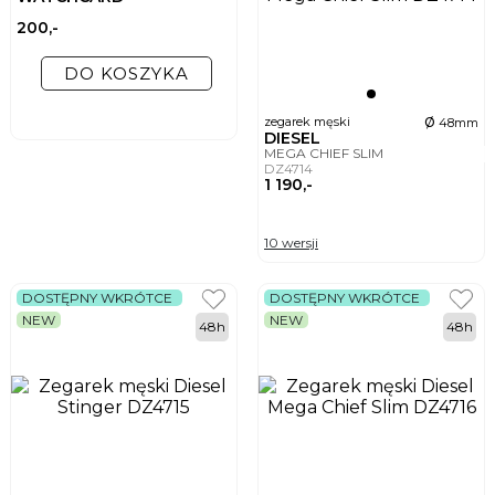
200,-
DO KOSZYKA
ø
zegarek męski
48mm
DIESEL
MEGA CHIEF SLIM
DZ4714
1 190,-
10 wersji
DOSTĘPNY WKRÓTCE
DOSTĘPNY WKRÓTCE
NEW
NEW
48h
48h