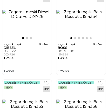
ø
ø
zegarek męski
zegarek męski
49mm
43mm
DIESEL
BOSS
D-CURVE
BOSSLETIC
DZ4726
1514334
1 290,-
1 370,-
5 wersji
4 wersje
DOSTĘPNY WKRÓTCE
DOSTĘPNY WKRÓTCE
NEW
NEW
48h
48h