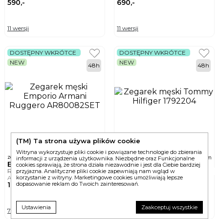
590,-
690,-
11 wersji
11 wersji
DOSTĘPNY WKRÓTCE
DOSTĘPNY WKRÓTCE
NEW
NEW
48h
48h
(TM) Ta strona używa plików cookie
Witryna wykorzystuje pliki cookie i powiązane technologie do zbierania
ø
ø
zegarek męski
zegarek męski
43mm
42mm
informacji z urządzenia użytkownika. Niezbędne oraz Funkcjonalne
EMPORIO ARMANI
TOMMY HILFIGER
cookies sprawiają, że strona działa niezawodnie i jest dla Ciebie bardziej
RUGGERO
przyjazna. Analityczne pliki cookie zapewniają nam wgląd w
AR80082SET
1792204
korzystanie z witryny. Marketingowe cookies umożliwiają lepsze
1 280,-
590,-
dopasowanie reklam do Twoich zainteresowań.
Ustawienia
Zaakceptuj wszystkie
7 wersji
13 wersji