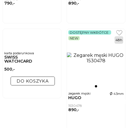
790,-
890,-
DOSTĘPNY WKRÓTCE
NEW
48h
karta podarunkowa
SWISS
WATCHCARD
500,-
DO KOSZYKA
ø
zegarek męski
43mm
HUGO
1530478
890,-