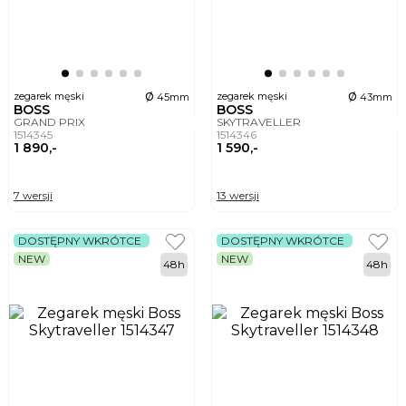
ø
ø
zegarek męski
zegarek męski
45mm
43mm
BOSS
BOSS
GRAND PRIX
SKYTRAVELLER
1514345
1514346
1 890,-
1 590,-
7 wersji
13 wersji
DOSTĘPNY WKRÓTCE
DOSTĘPNY WKRÓTCE
NEW
NEW
48h
48h