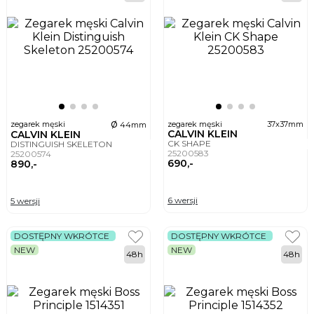
ø
zegarek męski
zegarek męski
37x37mm
44mm
CALVIN KLEIN
CALVIN KLEIN
CK SHAPE
DISTINGUISH SKELETON
25200583
25200574
690,-
890,-
6 wersji
5 wersji
DOSTĘPNY WKRÓTCE
DOSTĘPNY WKRÓTCE
NEW
NEW
48h
48h