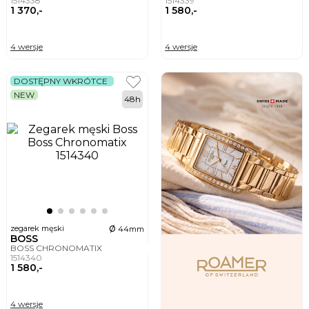
1514338
1514339
1 370,-
1 580,-
4 wersje
4 wersje
DOSTĘPNY WKRÓTCE
NEW
48h
ø
zegarek męski
44mm
BOSS
BOSS CHRONOMATIX
1514340
1 580,-
4 wersje