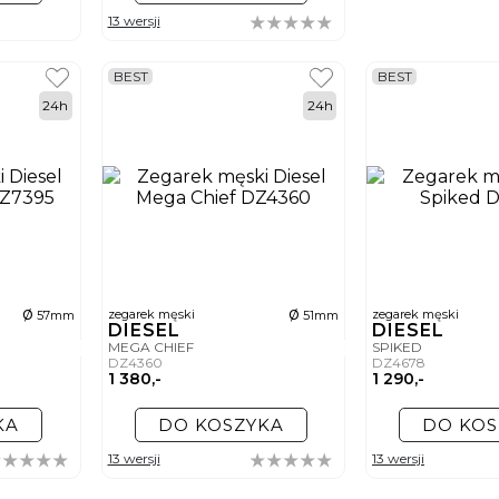
13 wersji
BEST
BEST
24h
24h
ø
ø
zegarek męski
zegarek męski
57mm
51mm
DIESEL
DIESEL
MEGA CHIEF
SPIKED
DZ4360
DZ4678
1 380,-
1 290,-
KA
DO KOSZYKA
DO KOS
13 wersji
13 wersji