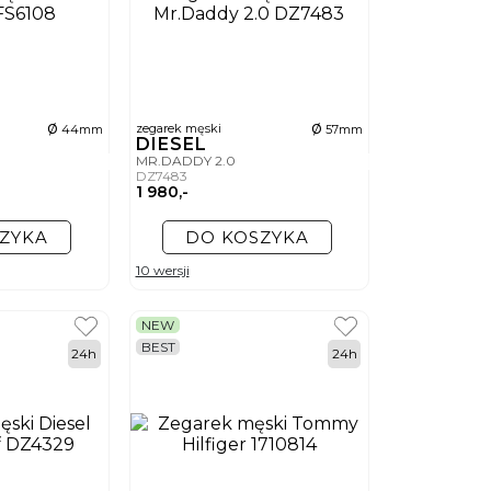
ø
ø
zegarek męski
44mm
57mm
DIESEL
MR.DADDY 2.0
DZ7483
1 980,-
ZYKA
DO KOSZYKA
10 wersji
NEW
BEST
24h
24h