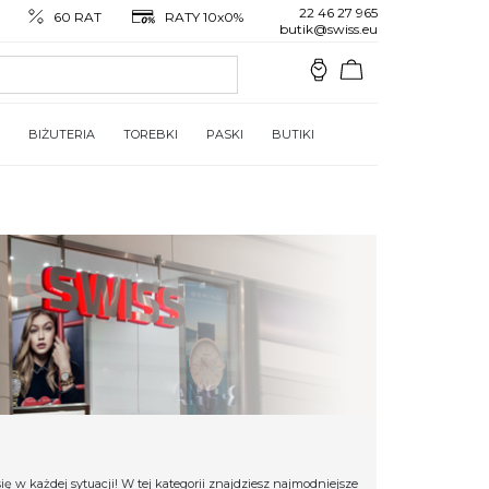
22 46 27 965
60 RAT
RATY 10x0%
butik@swiss.eu
BIŻUTERIA
TOREBKI
PASKI
BUTIKI
ię w każdej sytuacji! W tej kategorii znajdziesz najmodniejsze