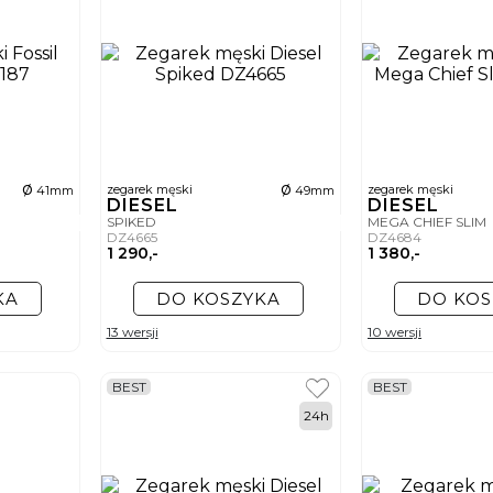
ø
ø
zegarek męski
zegarek męski
41mm
49mm
DIESEL
DIESEL
SPIKED
MEGA CHIEF SLIM
DZ4665
DZ4684
1 290,-
1 380,-
KA
DO KOSZYKA
DO KOS
13 wersji
10 wersji
BEST
BEST
24h