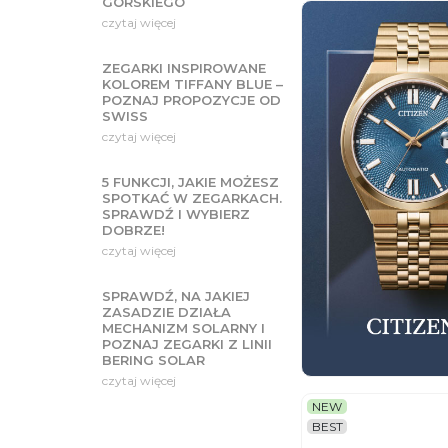
GÓRSKIEGO
czytaj więcej
ZEGARKI INSPIROWANE
KOLOREM TIFFANY BLUE –
POZNAJ PROPOZYCJE OD
SWISS
czytaj więcej
5 FUNKCJI, JAKIE MOŻESZ
SPOTKAĆ W ZEGARKACH.
SPRAWDŹ I WYBIERZ
DOBRZE!
czytaj więcej
SPRAWDŹ, NA JAKIEJ
ZASADZIE DZIAŁA
MECHANIZM SOLARNY I
POZNAJ ZEGARKI Z LINII
BERING SOLAR
czytaj więcej
NEW
BEST