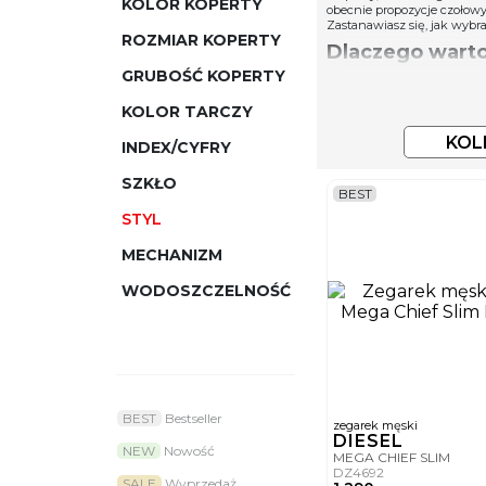
KOLOR KOPERTY
obecnie propozycje czołowy
Zastanawiasz się, jak wybra
ROZMIAR KOPERTY
Dlaczego warto
GRUBOŚĆ KOPERTY
W odróżnieniu od elegancki
nie chcesz inwestować w o
KOLOR TARCZY
jeszcze jedną zaletę – sta
Męskie zegarki
KOL
INDEX/CYFRY
Najbardziej charakterystyc
SZKŁO
nieformalnych stylizacji. 
BEST
też wszystkich, którzy cen
STYL
– z analogowym lub cyfro
Zegarki fashio
MECHANIZM
Nasza starannie dobrana k
WODOSZCZELNOŚĆ
zegarmistrzowskich. Oferuj
• Tommy Hilfiger,
• Hugo Boss,
• Lacoste,
• Diesel,
• Lee Cooper,
• Torii,
BEST
Bestseller
oraz wielu innych, popular
zegarek męski
DIESEL
Czym się kiero
NEW
Nowość
MEGA CHIEF SLIM
DZ4692
SALE
Wyprzedaż
Wybierając zegarek z linii