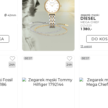
ø
zegarek męski
42mm
DIESEL
MEGA CHIEF
DZ4329
1 380,-
KA
DO KOS
13 wersji
BEST
BEST
24h
24h