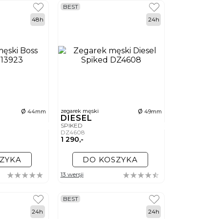
BEST
48h
24h
ø
ø
zegarek męski
44mm
49mm
DIESEL
SPIKED
DZ4608
1 290,-
ZYKA
DO KOSZYKA
13 wersji
BEST
24h
24h