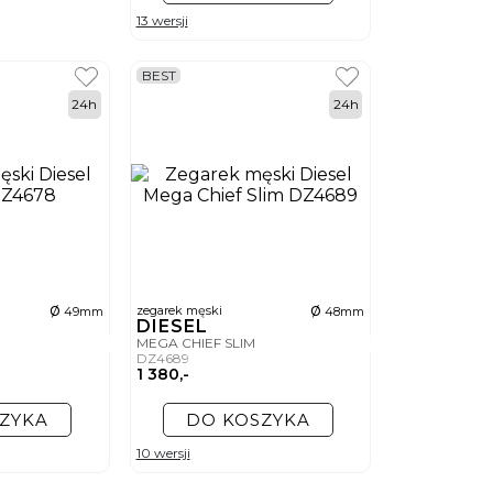
13 wersji
BEST
24h
24h
ø
ø
zegarek męski
49mm
48mm
DIESEL
MEGA CHIEF SLIM
DZ4689
1 380,-
ZYKA
DO KOSZYKA
10 wersji