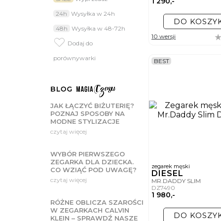
1 290,-
dostosowanego do Twoich up
24h
Wysyłka w 24h
budową, grubszym paskiem 
DO KOSZY
zegarek na ręce będzie pre
48h
Wysyłka w 48-72h
Męskie zegarki
10 wersji
Dodaj do
Do produkcji zegarków fash
bransolety typu mesh albo 
porównywarki
BEST
mineralnym ze specjalną po
Jak wybrać kol
O ile przy wyborze eleganc
Twojego indywidualnego cha
poeksperymentować z czar
JAK ŁĄCZYĆ BIŻUTERIĘ?
POZNAJ SPOSOBY NA
Zegarki fashion
MODNE STYLIZACJE
czytaj więcej
Bez względu na to, czy zde
uzupełnieniem każdej z ni
prostym.
WYBÓR PIERWSZEGO
Szukasz męskie
ZEGARKA DLA DZIECKA.
zegarek męski
CO WZIĄĆ POD UWAGĘ?
DIESEL
Męskie zegarki fashion to
czytaj więcej
projektantów mody, jak i e
MR.DADDY SLIM
DZ7490
1 980,-
RÓŻNE OBLICZA SZAROŚCI
W ZEGARKACH CALVIN
DO KOSZY
KLEIN – SPRAWDŹ NASZE