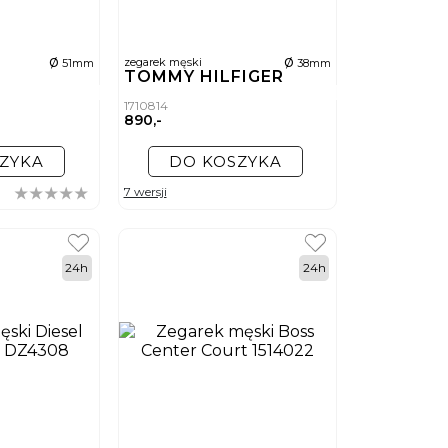
ø
ø
zegarek męski
51mm
38mm
TOMMY HILFIGER
1710814
890,-
ZYKA
DO KOSZYKA
7 wersji
24h
24h