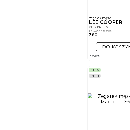
zegarek męski
LEE COOPER
SPRING 26
LC08348.650
380,-
DO KOSZY
7 wersji
NEW
BEST