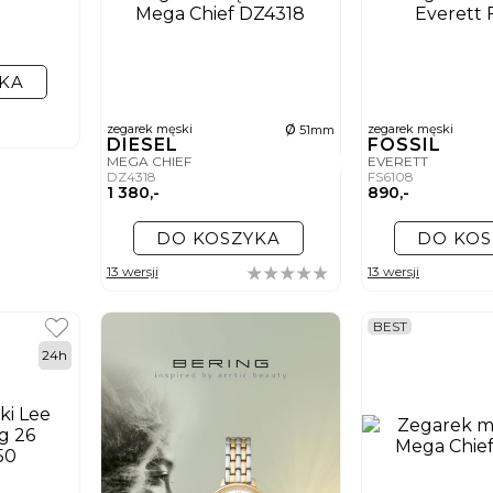
KA
ø
zegarek męski
zegarek męski
51mm
DIESEL
FOSSIL
MEGA CHIEF
EVERETT
DZ4318
FS6108
1 380,-
890,-
DO KOSZYKA
DO KOS
13 wersji
13 wersji
BEST
24h