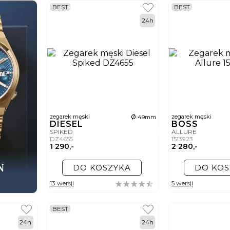
BEST
BEST
24h
ø
zegarek męski
zegarek męski
49mm
DIESEL
BOSS
SPIKED
ALLURE
DZ4655
1513923
1 290,-
2 280,-
DO KOSZYKA
DO KOS
13 wersji
5 wersji
BEST
24h
24h