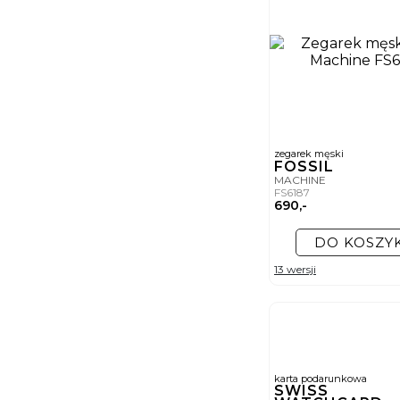
zegarek męski
FOSSIL
MACHINE
FS6187
690,-
DO KOSZY
13 wersji
karta podarunkowa
SWISS