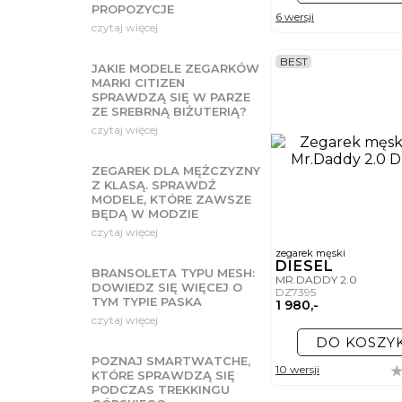
PROPOZYCJE
6 wersji
czytaj więcej
BEST
JAKIE MODELE ZEGARKÓW
MARKI CITIZEN
SPRAWDZĄ SIĘ W PARZE
ZE SREBRNĄ BIŻUTERIĄ?
czytaj więcej
ZEGAREK DLA MĘŻCZYZNY
Z KLASĄ. SPRAWDŹ
MODELE, KTÓRE ZAWSZE
BĘDĄ W MODZIE
czytaj więcej
zegarek męski
DIESEL
BRANSOLETA TYPU MESH:
MR.DADDY 2.0
DOWIEDZ SIĘ WIĘCEJ O
DZ7395
TYM TYPIE PASKA
1 980,-
czytaj więcej
DO KOSZY
POZNAJ SMARTWATCHE,
10 wersji
KTÓRE SPRAWDZĄ SIĘ
PODCZAS TREKKINGU