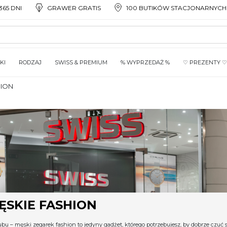
65 DNI
GRAWER GRATIS
100 BUTIKÓW STACJONARNYCH
KI
RODZAJ
SWISS & PREMIUM
% WYPRZEDAŻ %
♡ PREZENTY ♡
HION
ĘSKIE FASHION
lubu – męski zegarek fashion to jedyny gadżet, którego potrzebujesz, by dobrze czuć s