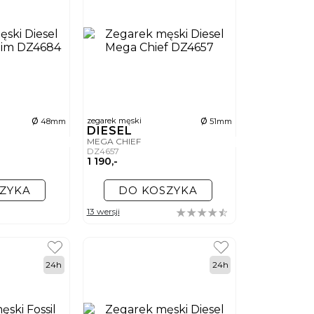
ø
ø
zegarek męski
48mm
51mm
DIESEL
MEGA CHIEF
DZ4657
1 190,-
ZYKA
DO KOSZYKA
13 wersji
24h
24h