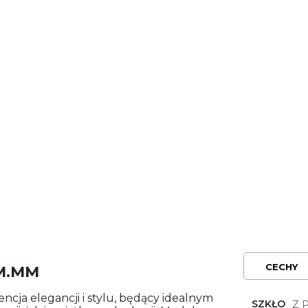
CECHY
BM.MM
encja elegancji i stylu, będący idealnym
SZKŁO
Z 