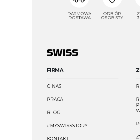
DARMOWA
ODBIÓR
Z
DOSTAWA
OSOBISTY
3
FIRMA
Z
O NAS
R
PRACA
R
P
W
BLOG
P
#MYSWISSSTORY
Z
KONTAKT