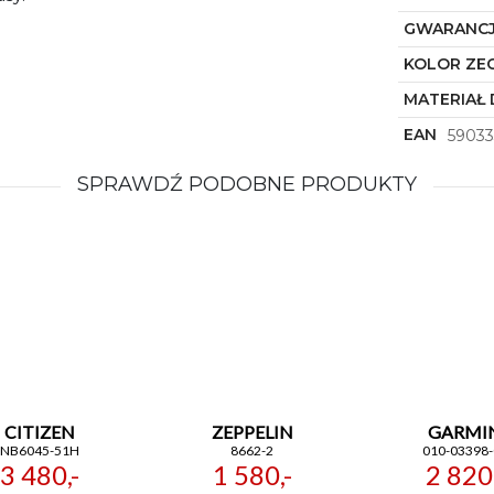
GWARANC
KOLOR ZE
MATERIAŁ 
EAN
59033
SPRAWDŹ PODOBNE PRODUKTY
CITIZEN
ZEPPELIN
GARMI
NB6045-51H
8662-2
010-03398-
3 480,-
1 580,-
2 820,