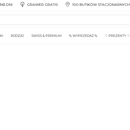
65 DNI
GRAWER GRATIS
100 BUTIKÓW STACJONARNYCH
KI
RODZAJ
SWISS & PREMIUM
% WYPRZEDAŻ %
♡ PREZENTY ♡