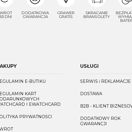
WROT
DODATKOWA
GRAWER
SKRACANIE
BEZPŁA
65 DNI
GWARANCJA
GRATIS
BRANSOLETY
WYMIA
BATER
AKUPY
USŁUGI
EGULAMIN E-BUTIKU
SERWIS i REKLAMACJE
EGULAMIN KART
DOSTAWA
ODARUNKOWYCH
ATCHCARD I EWATCHCARD
B2B - KLIENT BIZNES
OLITYKA PRYWATNOŚCI
DODATKOWY ROK
GWARANCJI
WROT