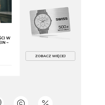
ŚCI W
IN –
ZOBACZ WIĘCEJ