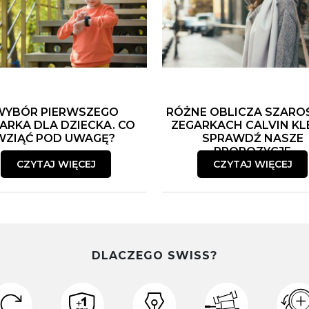
WYBÓR PIERWSZEGO
RÓŻNE OBLICZA SZARO
ARKA DLA DZIECKA. CO
ZEGARKACH CALVIN KLE
WZIĄĆ POD UWAGĘ?
SPRAWDŹ NASZE
PROPOZYCJE
CZYTAJ WIĘCEJ
CZYTAJ WIĘCEJ
DLACZEGO SWISS?