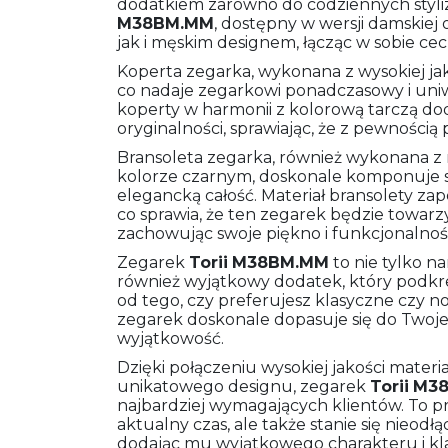
dodatkiem zarówno do codziennych styliza
M38BM.MM
, dostępny w wersji damskiej
jak i męskim designem, łącząc w sobie ce
Koperta zegarka, wykonana z wysokiej jakoś
co nadaje zegarkowi ponadczasowy i uni
koperty w harmonii z kolorową tarczą do
oryginalności, sprawiając, że z pewnością
Bransoleta zegarka, również wykonana z 
kolorze czarnym, doskonale komponuje się
elegancką całość. Materiał bransolety za
co sprawia, że ten zegarek będzie towarzy
zachowując swoje piękno i funkcjonalnoś
Zegarek
Torii
M38BM.MM
to nie tylko n
również wyjątkowy dodatek, który podkreś
od tego, czy preferujesz klasyczne czy 
zegarek doskonale dopasuje się do Twoje
wyjątkowość.
Dzięki połączeniu wysokiej jakości mater
unikatowego designu, zegarek
Torii
M3
najbardziej wymagających klientów. To pr
aktualny czas, ale także stanie się nieo
dodając mu wyjątkowego charakteru i kla