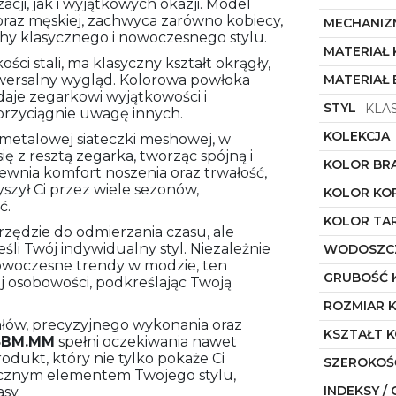
cji, jak i wyjątkowych okazji. Model
 oraz męskiej, zachwyca zarówno kobiecy,
MECHANIZ
chy klasycznego i nowoczesnego stylu.
MATERIAŁ
ci stali, ma klasyczny kształt okrągły,
wersalny wygląd. Kolorowa powłoka
MATERIAŁ
daje zegarkowi wyjątkowości i
STYL
KLA
 przyciągnie uwagę innych.
KOLEKCJA
metalowej siateczki meshowej, w
 z resztą zegarka, tworząc spójną i
KOLOR BR
pewnia komfort noszenia oraz trwałość,
szył Ci przez wiele sezonów,
KOLOR KO
ć.
KOLOR TA
arzędzie do odmierzania czasu, ale
li Twój indywidualny styl. Niezależnie
WODOSZC
nowoczesne trendy w modzie, ten
GRUBOŚĆ 
j osobowości, podkreślając Twoją
ROZMIAR 
iałów, precyzyjnego wykonania oraz
KSZTAŁT 
8BM.MM
spełni oczekiwania nawet
odukt, który nie tylko pokaże Ci
SZEROKOŚ
dłącznym elementem Twojego stylu,
INDEKSY / 
sy.