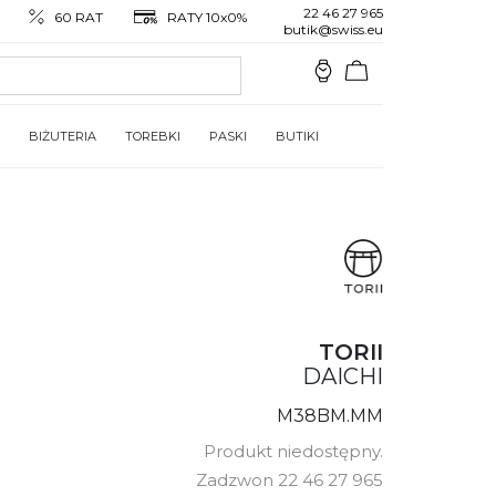
22 46 27 965
60 RAT
RATY 10x0%
butik@swiss.eu
BIŻUTERIA
TOREBKI
PASKI
BUTIKI
TORII
DAICHI
M38BM.MM
Produkt niedostępny.
Zadzwon 22 46 27 965