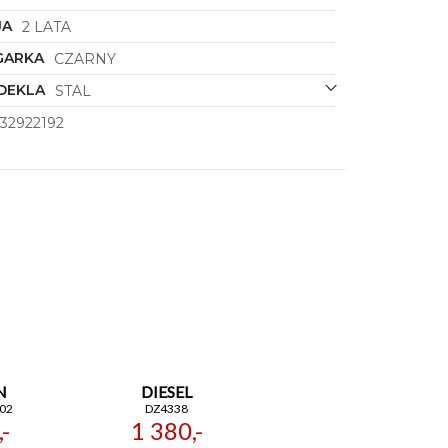
JA
2 LATA
GARKA
CZARNY
DEKLA
STAL
32922192
N
DIESEL
02
DZ4338
-
1 380,-