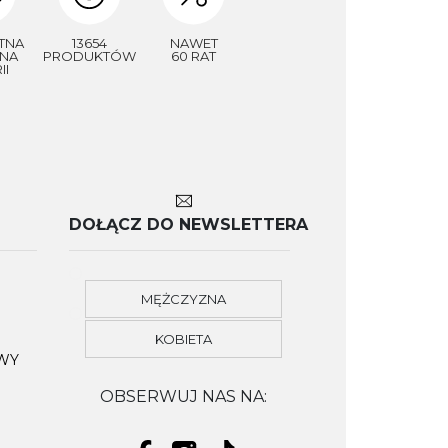
TNA
13654
NAWET
NA
PRODUKTÓW
60 RAT
II
DOŁĄCZ DO NEWSLETTERA
MĘŻCZYZNA
KOBIETA
OWY
OBSERWUJ NAS NA: