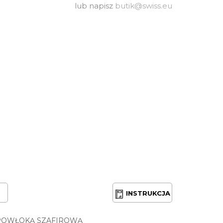
lub napisz
butik@swiss.eu
INSTRUKCJA
POWŁOKĄ SZAFIROWĄ