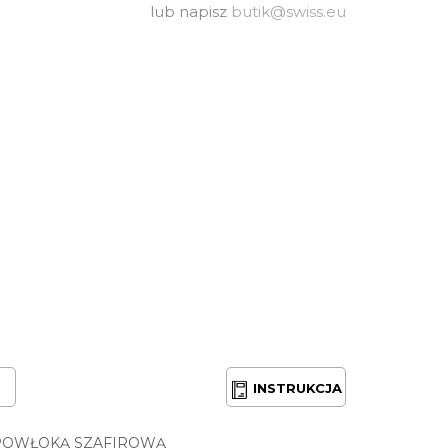
lub napisz
butik@swiss.eu
INSTRUKCJA
POWŁOKĄ SZAFIROWĄ