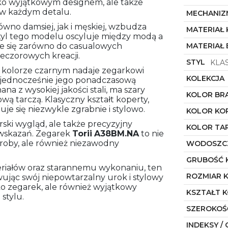
ko wyjątkowym designem, ale także
 w każdym detalu.
MECHANIZ
wno damsiej, jak i męskiej, wzbudza
MATERIAŁ
tyl tego modelu oscyluje między modą a
uje się zarówno do casualowych
MATERIAŁ
wieczorowych kreacji.
STYL
KLA
 kolorze czarnym nadaje zegarkowi
KOLEKCJA
 jednocześnie jego ponadczasową
na z wysokiej jakości stali, ma szary
KOLOR BR
wą tarczą. Klasyczny kształt koperty,
je się niezwykle zgrabnie i stylowo.
KOLOR KO
rski wygląd, ale także precyzyjny
KOLOR TA
wskazań. Zegarek
Torii
A38BM.NA
to nie
roby, ale również niezawodny
WODOSZC
GRUBOŚĆ 
teriałów oraz starannemu wykonaniu, ten
ROZMIAR 
wując swój niepowtarzalny urok i stylowy
lko zegarek, ale również wyjątkowy
KSZTAŁT 
stylu.
SZEROKOŚ
INDEKSY / 