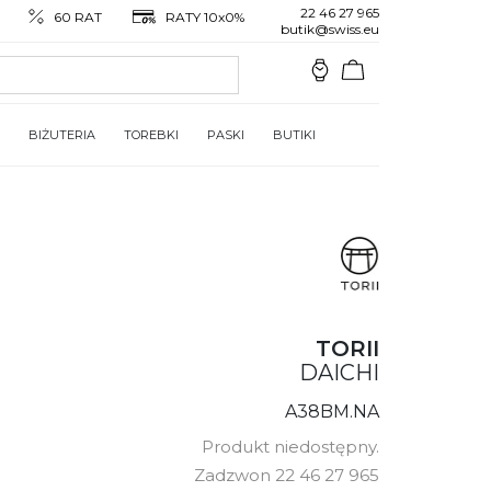
22 46 27 965
60 RAT
RATY 10x0%
butik@swiss.eu
BIŻUTERIA
TOREBKI
PASKI
BUTIKI
TORII
DAICHI
A38BM.NA
Produkt niedostępny.
Zadzwon 22 46 27 965