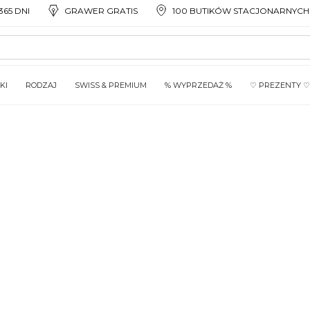
65 DNI
GRAWER GRATIS
100 BUTIKÓW STACJONARNYCH
KI
RODZAJ
SWISS & PREMIUM
% WYPRZEDAŻ %
♡ PREZENTY ♡