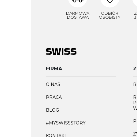
DARMOWA
ODBIÓR
Z
DOSTAWA
OSOBISTY
3
FIRMA
Z
O NAS
R
PRACA
R
P
W
BLOG
P
#MYSWISSSTORY
Z
KONTAKT