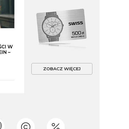
ŚCI W
IN –
ZOBACZ WIĘCEJ