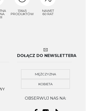
TNA
13645
NAWET
NA
PRODUKTÓW
60 RAT
II
DOŁĄCZ DO NEWSLETTERA
MĘŻCZYZNA
KOBIETA
OWY
OBSERWUJ NAS NA: