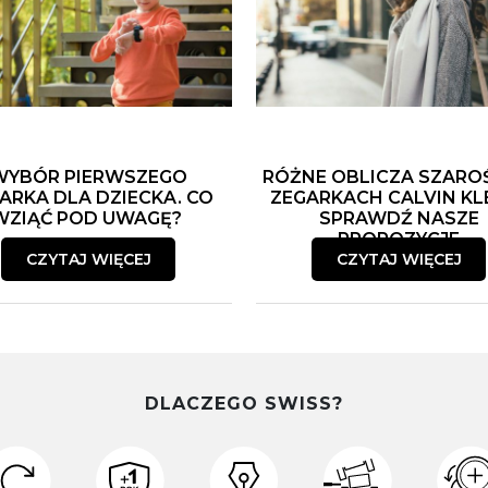
WYBÓR PIERWSZEGO
RÓŻNE OBLICZA SZARO
ARKA DLA DZIECKA. CO
ZEGARKACH CALVIN KLE
WZIĄĆ POD UWAGĘ?
SPRAWDŹ NASZE
PROPOZYCJE
CZYTAJ WIĘCEJ
CZYTAJ WIĘCEJ
DLACZEGO SWISS?