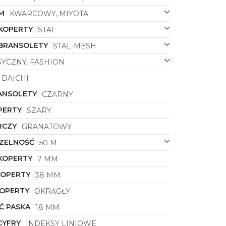
M
KWARCOWY, MIYOTA
 KOPERTY
STAL
 BRANSOLETY
STAL-MESH
SYCZNY, FASHION
DAICHI
ANSOLETY
CZARNY
PERTY
SZARY
RCZY
GRANATOWY
ZELNOŚĆ
50 M
KOPERTY
7 MM
KOPERTY
38 MM
KOPERTY
OKRĄGŁY
Ć PASKA
18 MM
CYFRY
INDEKSY LINIOWE