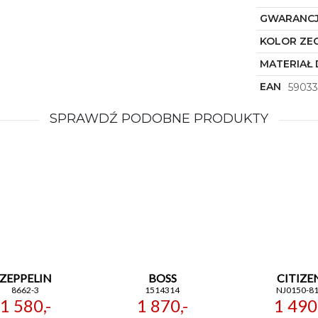
GWARANC
KOLOR ZE
MATERIAŁ 
EAN
59033
SPRAWDŹ PODOBNE PRODUKTY
ZEPPELIN
BOSS
CITIZE
8662-3
1514314
NJ0150-81
1 580,-
1 870,-
1 490,