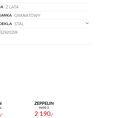
JA
2 LATA
GARKA
GRANATOWY
DEKLA
STAL
32920259
N
ZEPPELIN
L
9690-3
-
2 190,-