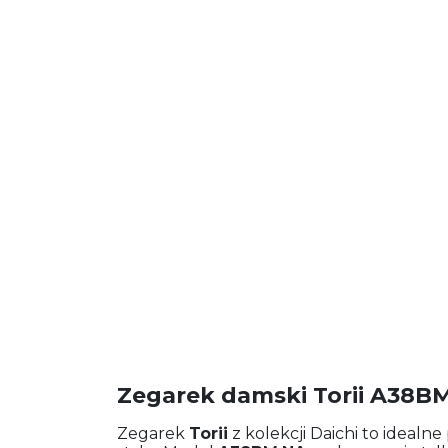
Zegarek damski Torii A38B
Zegarek
Torii
z kolekcji Daichi to idealn