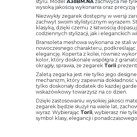
stylu. Model
A38BM.NA
zachwyca nie tyl
wysoką jakością wykonania oraz precyzją
Niezwykły zegarek dostępny w wersji zaró
zachwyt swoim stylistycznym wyrazem. S
klasyką, dzięki czemu z łatwością dopas
codziennych stylizacji, jak i eleganckich 
Bransoleta meshowa wykonana ze stali w
nowoczesnego charakteru, podkreślając
elegancję. Koperta z kolei, również wykona
kolor, który doskonale współgra z granato
okrągły, sprawia, że zegarek
Torii
prezentu
Zaletą zegarka jest nie tylko jego designe
mechanizm, który zapewnia dokładność 
tylko doskonały dodatek do każdej garde
wskazówkowy towarzysz na co dzień.
Dzięki zastosowaniu wysokiej jakości ma
zegarek będzie służył na wiele lat, zacho
wyraz. Wybierając
Torii
, wybierasz nie ty
symbol klasy, elegancji i ponadczasowego 