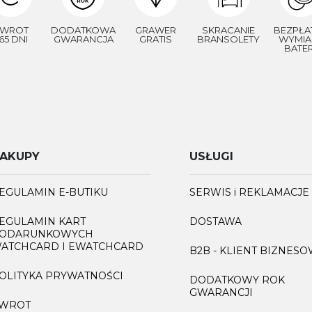
WROT
DODATKOWA
GRAWER
SKRACANIE
BEZPŁA
65 DNI
GWARANCJA
GRATIS
BRANSOLETY
WYMIA
BATER
AKUPY
USŁUGI
EGULAMIN E-BUTIKU
SERWIS i REKLAMACJE
EGULAMIN KART
DOSTAWA
ODARUNKOWYCH
ATCHCARD I EWATCHCARD
B2B - KLIENT BIZNES
OLITYKA PRYWATNOŚCI
DODATKOWY ROK
GWARANCJI
WROT