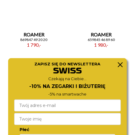
ROAMER
ROAMER
869847 49 20 20
659845 46 89 60
1 790,-
1 980,-
ZAPISZ SIĘ DO NEWSLETTERA
Czekają na Ciebie...
-10% NA ZEGARKI I BIŻUTERIĘ
-5% na smartwache
CITIZEN
ROAMER
Płeć
EM1063-89D
997844 46 85 20