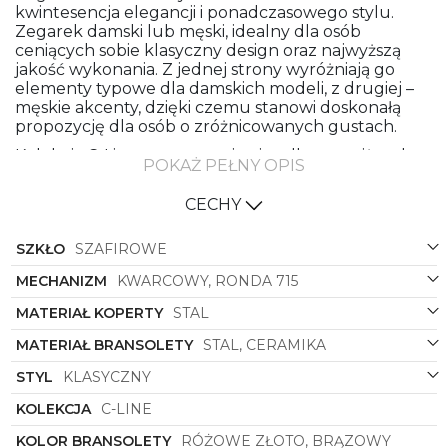
kwintesencja elegancji i ponadczasowego stylu.
Zegarek damski lub męski, idealny dla osób
ceniących sobie klasyczny design oraz najwyższą
jakość wykonania. Z jednej strony wyróżniają go
elementy typowe dla damskich modeli, z drugiej –
męskie akcenty, dzięki czemu stanowi doskonałą
propozycję dla osób o zróżnicowanych gustach.
Kolekcja C-Line to gwarancja nie tylko prestiżu, ale
POKAŻ PEŁNY OPIS
także precyzji i funkcjonalności. Zegarek został
stworzony z myślą o wymagających klientach,
CECHY
którzy oczekują perfekcyjnego wykonania oraz
subtelnego designu. Materiał bransolety – ceramika
SZKŁO
SZAFIROWE
– nadaje zegarkowi lekkości i elegancji, idealnie
komponując się z materiałem koperty, czyli stali.
MECHANIZM
KWARCOWY, RONDA 715
Różowe złoto oraz brązowy to barwy, które nadają
mu niepowtarzalnego charakteru, podkreślając
MATERIAŁ KOPERTY
STAL
jego luksusowy charakter.
MATERIAŁ BRANSOLETY
STAL, CERAMIKA
Koperta w kształcie okrągłym pięknie komponuje
się z beżową tarczą, tworząc harmonijną całość.
STYL
KLASYCZNY
Klasyczny design zegarka
Roamer
symbolizuje
KOLEKCJA
C-LINE
ponadczasowy styl, który nigdy nie wychodzi z
mody. Doskonały wybór zarówno na eleganckie
KOLOR BRANSOLETY
RÓŻOWE ZŁOTO, BRĄZOWY