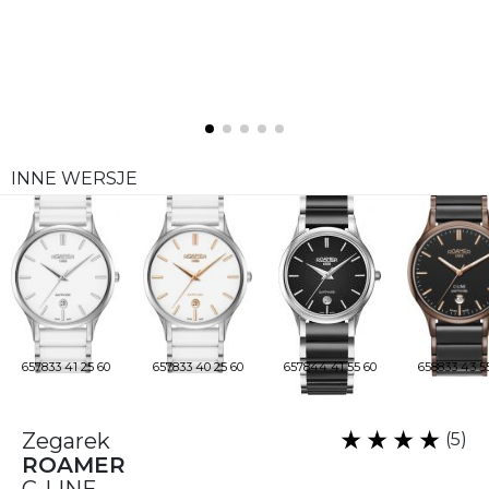
INNE WERSJE
657833 41 25 60
657833 40 25 60
657844 41 55 60
658833 43 55
Zegarek
(5)
ROAMER