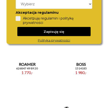
1 780,-
1 980,-
Akceptacja regulaminu
Akcetpuję regulamin i politykę
prywatności
Zapisuję się
Polityka prywatności
ROAMER
BOSS
626847 49 89 20
1514185
1 770,-
1 980,-