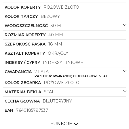
wyjścia, jak i do codziennego użytku - zegarek ten z
pewnością przyciągnie spojrzenia i podkreśli
KOLOR KOPERTY
RÓŻOWE ZŁOTO
indywidualny styl ich użytkownika.
KOLOR TARCZY
BEŻOWY
Zaletą zegarka
Roamer
z symbolu
658833 49 35
63
jest również jego wszechstronność – pasuje
WODOSZCZELNOŚĆ
30 M
zarówno do eleganckiego stroju biznesowego, jak i
ROZMIAR KOPERTY
40 MM
do codziennych casualowych zestawów. Jako
dodatek do stylizacji zegarek ten podkreśli
SZEROKOŚĆ PASKA
18 MM
charakter i osobowość osoby noszącej go, sprawiając,
że każdy dzień stanie się wyjątkowy.
KSZTAŁT KOPERTY
OKRĄGŁY
Jeśli szukasz zegarka, który nie tylko odmierzy czas,
INDEKSY / CYFRY
INDEKSY LINIOWE
ale także będzie dopełnieniem twojego stylu i
GWARANCJA
2 LATA
elegancji, zegarek
Roamer
z pewnością spełni
PRZEDŁUŻ GWARANCJĘ O DODATKOWE 5 LAT
Twoje oczekiwania. Niech symbol
658833 49 35 63
KOLOR ZEGARKA
RÓŻOWE ZŁOTO
towarzyszy Ci w wyjątkowych chwilach i sprawia, że
każdy moment stanie się niezapomniany.
MATERIAŁ DEKLA
STAL
CECHA GŁÓWNA
BIŻUTERYJNY
EAN
7640185787537
FUNKCJE