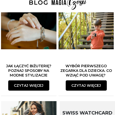
JAK ŁĄCZYĆ BIŻUTERIĘ?
WYBÓR PIERWSZEGO
POZNAJ SPOSOBY NA
ZEGARKA DLA DZIECKA. CO
MODNE STYLIZACJE
WZIĄĆ POD UWAGĘ?
CZYTAJ WIĘCEJ
CZYTAJ WIĘCEJ
SWISS WATCHCARD