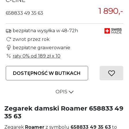
C-LINE
1 890,-
658833 49 35 63
bezpłatna wysyłka w 48-72h
zwrot przez rok
bezpłatne grawerowanie
raty 0% od
189 zł
x 10
DOSTĘPNOŚĆ W BUTIKACH
OPIS
Zegarek damski Roamer 658833 49
35 63
Zegarek
Roamer
z symbolu
658833 49 35 63
to