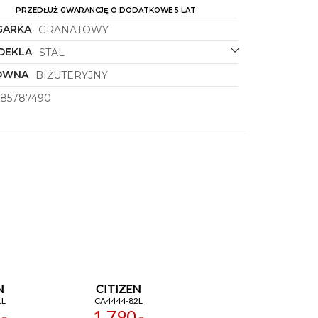
PRZEDŁUŻ GWARANCJĘ O DODATKOWE 5 LAT
GARKA
GRANATOWY
DEKLA
STAL
ÓWNA
BIŻUTERYJNY
185787490
N
CITIZEN
1L
CA4444-82L
-
1 790,-