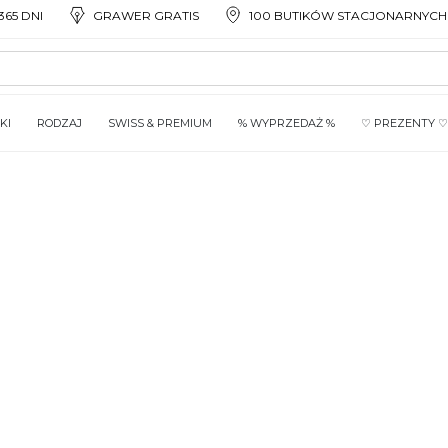
65 DNI
GRAWER GRATIS
100 BUTIKÓW STACJONARNYCH
KI
RODZAJ
SWISS & PREMIUM
% WYPRZEDAŻ %
♡ PREZENTY ♡