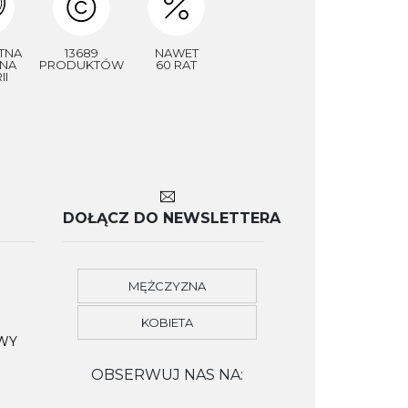
TNA
13689
NAWET
NA
PRODUKTÓW
60 RAT
II
DOŁĄCZ DO NEWSLETTERA
MĘŻCZYZNA
KOBIETA
OWY
OBSERWUJ NAS NA: