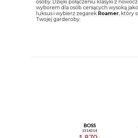
osoby. Dzięki połączeniu klasyki z nowoc
wyborem dla osób ceniących wysoką jakoś
luksus i wybierz zegarek
Roamer
, który
Twojej garderoby.
BOSS
1514314
1 870,-