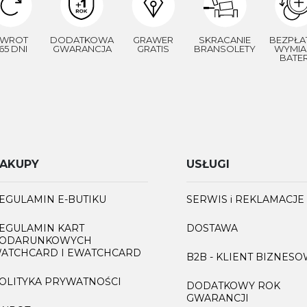
WROT
DODATKOWA
GRAWER
SKRACANIE
BEZPŁA
65 DNI
GWARANCJA
GRATIS
BRANSOLETY
WYMIA
BATER
AKUPY
USŁUGI
EGULAMIN E-BUTIKU
SERWIS i REKLAMACJE
EGULAMIN KART
DOSTAWA
ODARUNKOWYCH
ATCHCARD I EWATCHCARD
B2B - KLIENT BIZNES
OLITYKA PRYWATNOŚCI
DODATKOWY ROK
GWARANCJI