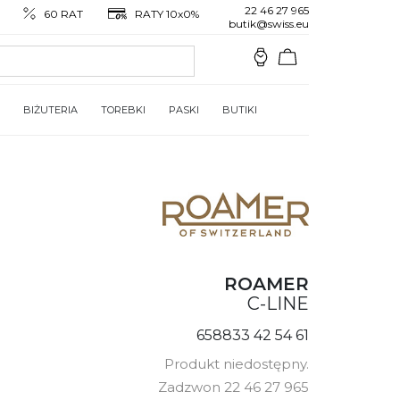
22 46 27 965
60 RAT
RATY 10x0%
butik@swiss.eu
BIŻUTERIA
TOREBKI
PASKI
BUTIKI
ROAMER
C-LINE
658833 42 54 61
Produkt niedostępny.
Zadzwon 22 46 27 965