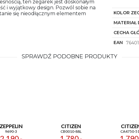
zesnością, ten zegarek jest doskonałym
ć i wyjątkowy design. Pozwól sobie na
KOLOR ZE
 stanie się nieodłącznym elementem
MATERIAŁ 
CECHA GŁ
EAN
7640
SPRAWDŹ PODOBNE PRODUKTY
ZEPPELIN
CITIZEN
CITIZE
9690-3
CB0010-88L
CA4750-5
2 190,-
1 780,-
1 790,