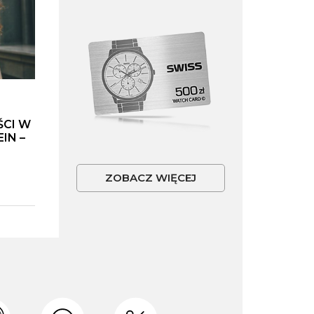
ŚCI W
IN –
ZOBACZ WIĘCEJ