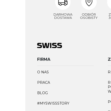
DARMOWA
ODBIÓR
Z
DOSTAWA
OSOBISTY
3
FIRMA
Z
O NAS
R
PRACA
R
P
W
BLOG
P
#MYSWISSSTORY