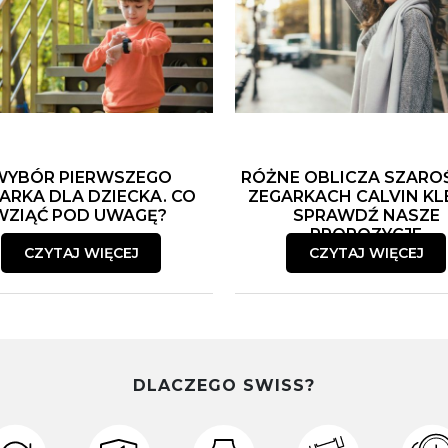
WYBÓR PIERWSZEGO
RÓŻNE OBLICZA SZARO
ARKA DLA DZIECKA. CO
ZEGARKACH CALVIN KLE
WZIĄĆ POD UWAGĘ?
SPRAWDŹ NASZE
PROPOZYCJE
CZYTAJ WIĘCEJ
CZYTAJ WIĘCEJ
DLACZEGO SWISS?