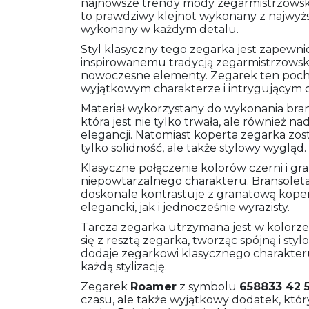
najnowsze trendy mody zegarmistrzowsk
to prawdziwy klejnot wykonany z najwyższ
wykonany w każdym detalu.
Styl klasyczny tego zegarka jest zapew
inspirowanemu tradycją zegarmistrzows
nowoczesne elementy. Zegarek ten pochodz
wyjątkowym charakterze i intrygującym d
Materiał wykorzystany do wykonania brans
która jest nie tylko trwała, ale również 
elegancji. Natomiast koperta zegarka zost
tylko solidność, ale także stylowy wygląd.
Klasyczne połączenie kolorów czerni i g
niepowtarzalnego charakteru. Bransole
doskonale kontrastuje z granatową kopert
elegancki, jak i jednocześnie wyrazisty.
Tarcza zegarka utrzymana jest w kolor
się z resztą zegarka, tworząc spójną i styl
dodaje zegarkowi klasycznego charakteru
każdą stylizację.
Zegarek
Roamer
z symbolu
658833 42 
czasu, ale także wyjątkowy dodatek, któr