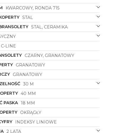
M
KWARCOWY, RONDA 715
 KOPERTY
STAL
 BRANSOLETY
STAL, CERAMIKA
SYCZNY
C-LINE
ANSOLETY
CZARNY, GRANATOWY
PERTY
GRANATOWY
RCZY
GRANATOWY
ZELNOŚĆ
30 M
KOPERTY
40 MM
Ć PASKA
18 MM
KOPERTY
OKRĄGŁY
CYFRY
INDEKSY LINIOWE
JA
2 LATA