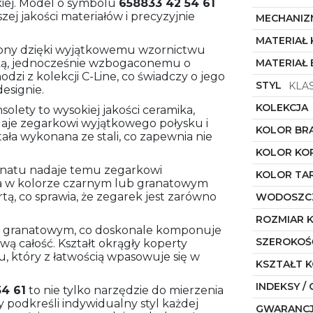
iej. Model o symbolu
658833 42 54 61
ej jakości materiałów i precyzyjnie
MECHANIZ
MATERIAŁ
niony dzięki wyjątkowemu wzornictwu
ką, jednocześnie wzbogaconemu o
MATERIAŁ
i z kolekcji C-Line, co świadczy o jego
STYL
KLA
esignie.
KOLEKCJA
olety to wysokiej jakości ceramika,
nadaje zegarkowi wyjątkowego połysku i
KOLOR BR
ała wykonana ze stali, co zapewnia nie
KOLOR KO
ranatu nadaje temu zegarkowi
KOLOR TA
ta w kolorze czarnym lub granatowym
ą, co sprawia, że zegarek jest zarówno
WODOSZC
ROZMIAR 
ze granatowym, co doskonale komponuje
SZEROKOŚ
ową całość. Kształt okrągły koperty
, który z łatwością wpasowuje się w
KSZTAŁT 
INDEKSY / 
54 61
to nie tylko narzędzie do mierzenia
y podkreśli indywidualny styl każdej
GWARANC