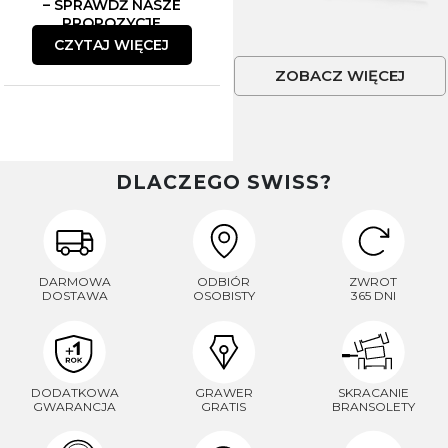
– SPRAWDŹ NASZE
PROPOZYCJE
CZYTAJ WIĘCEJ
ZOBACZ WIĘCEJ
DLACZEGO SWISS?
DARMOWA
ODBIÓR
ZWROT
DOSTAWA
OSOBISTY
365 DNI
DODATKOWA
GRAWER
SKRACANIE
GWARANCJA
GRATIS
BRANSOLETY