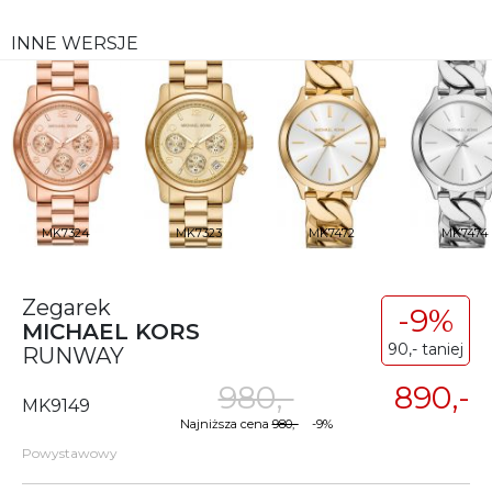
INNE WERSJE
MK7324
MK7323
MK7472
MK7474
Zegarek
-9%
MICHAEL KORS
90,- taniej
RUNWAY
980,-
890,-
MK9149
Najniższa cena
980,-
-9%
Powystawowy