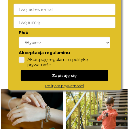
CALVIN KLEIN
TOMMY HILFIGER
25200561
1792279
Płeć
890,-
890,-
Akceptacja regulaminu
Akcetpuję regulamin i politykę
prywatności
Zapisuję się
Polityka prywatności