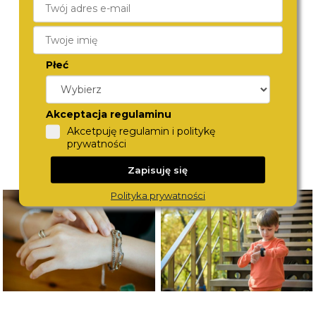
BERING
TORII
12131-132
B45BG.BA
590,-
590,-
Płeć
Akceptacja regulaminu
Akcetpuję regulamin i politykę
prywatności
Zapisuję się
Polityka prywatności