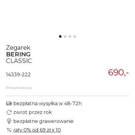
Zegarek
BERING
CLASSIC
690,-
14339-222
Powystawowy
bezpłatna wysyłka w 48-72h
zwrot przez rok
bezpłatne grawerowanie
raty 0% od
69 zł
x 10