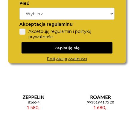
Płeć
ZEPPELIN
ROAMER
8662-4
718833 41 75 20
1 580,-
1 370,-
Akceptacja regulaminu
Akcetpuję regulamin i politykę
prywatności
Zapisuję się
Polityka prywatności
ZEPPELIN
ROAMER
8166-4
993819 41 75 20
1 580,-
1 680,-