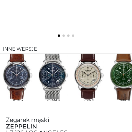
INNE WERSJE
7614-3
7614M-3
7614-5
7614-4
Zegarek męski
ZEPPELIN