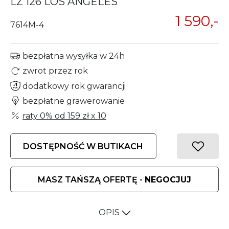
LZ 126 LOS ANGELES
1 590,-
7614M-4
bezpłatna wysyłka w 24h
zwrot przez rok
dodatkowy rok gwarancji
bezpłatne grawerowanie
raty 0% od
159 zł
x 10
DOSTĘPNOŚĆ W BUTIKACH
MASZ TAŃSZĄ OFERTĘ -
NEGOCJUJ
OPIS