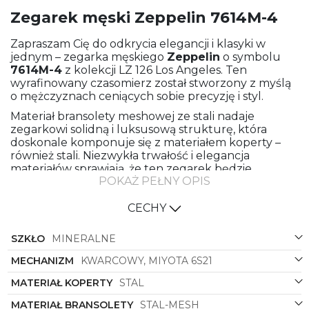
Zegarek męski Zeppelin 7614M-4
Zapraszam Cię do odkrycia elegancji i klasyki w
jednym – zegarka męskiego
Zeppelin
o symbolu
7614M-4
z kolekcji LZ 126 Los Angeles. Ten
wyrafinowany czasomierz został stworzony z myślą
o mężczyznach ceniących sobie precyzję i styl.
Materiał bransolety meshowej ze stali nadaje
zegarkowi solidną i luksusową strukturę, która
doskonale komponuje się z materiałem koperty –
również stali. Niezwykła trwałość i elegancja
materiałów sprawiają, że ten zegarek będzie
POKAŻ PEŁNY OPIS
towarzyszył Ci przez wiele lat, podkreślając Twój
wyrafinowany gust.
CECHY
Stalowy kolor bransolety meshowej i koperty
harmonijnie współgra ze stylem klasycznym
SZKŁO
MINERALNE
zegarka, nadając mu ponadczasowego charakteru.
Klasyczna forma okrągłej koperty podkreśla
MECHANIZM
KWARCOWY, MIYOTA 6S21
tradycyjny design, który jest ponadczasowy i zawsze
na topie.
MATERIAŁ KOPERTY
STAL
Na tarczy zegarka w kolorze zielonym można
MATERIAŁ BRANSOLETY
STAL-MESH