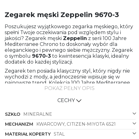
Zegarek męski Zeppelin 9670-3
Poszukujesz wyjątkowego zegarka męskiego, który
spełni Twoje oczekiwania pod względem stylu i
jakości? Zegarek męski
Zeppelin
z serii 100 Jahre
Mediterranee Chrono to doskonały wybór dla
eleganckiego i pewnego siebie mężczyzny. Zegarek
o symbolu
9670-3
to kwintesencja klasyki, idealny
dodatek do każdej stylizacji.
Zegarek ten posiada klasyczny styl, który nigdy nie
wychodzi z mody, a jednocześnie wpisuje się w
najnowsze trend. Kolekcja 100 Jahre Mediterranee
POKAŻ PEŁNY OPIS
Chrono to hołd dla historii i tradycji marki
Zeppelin
,
która od lat zachwyca swoich klientów unikalnym
designem i wysoką jakością wykonania.
CECHY
Wykonany z najwyższej jakości materiałów, zegarek
SZKŁO
MINERALNE
ten zachwyci Cię zarówno trwałością, jak i estetyką.
Skórzany pasek w kolorze granatowym doskonale
MECHANIZM
KWARCOWY, CITIZEN-MIYOTA 6S21
komponuje się z stalową kopertą. To połączenie
materiałów tworzy harmonijną całość, która
MATERIAŁ KOPERTY
STAL
przyciąga wzrok i dodaje charakteru każdej stylizacji.