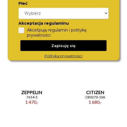
Płeć
BOSS
ZEPPELIN
1514050
8442-3
1 590,-
1 370,-
Akceptacja regulaminu
Akcetpuję regulamin i politykę
prywatności
Zapisuję się
Polityka prywatności
ZEPPELIN
CITIZEN
7614-3
CB0270-10A
1 470,-
1 680,-