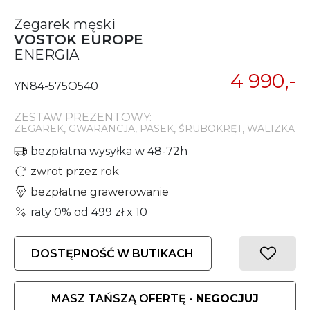
Zegarek męski
VOSTOK EUROPE
ENERGIA
4 990,-
YN84-575O540
ZESTAW PREZENTOWY:
ZEGAREK, GWARANCJA, PASEK, ŚRUBOKRĘT, WALIZKA
bezpłatna wysyłka w 48-72h
zwrot przez rok
bezpłatne grawerowanie
raty 0% od
499 zł
x 10
DOSTĘPNOŚĆ W BUTIKACH
MASZ TAŃSZĄ OFERTĘ -
NEGOCJUJ