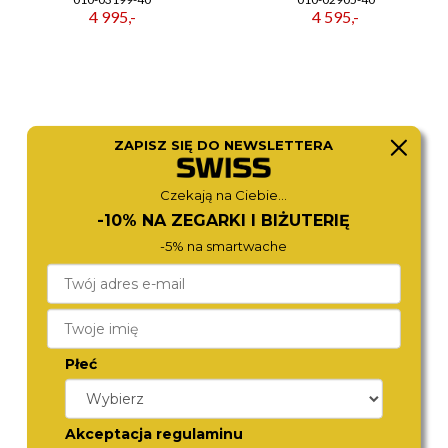
4 995,-
4 595,-
ZAPISZ SIĘ DO NEWSLETTERA
Czekają na Ciebie...
-10% NA ZEGARKI I BIŻUTERIĘ
-5% na smartwache
GARMIN
ZEPPELIN
010-03198-40
8622-5
4 475,-
4 790,-
Płeć
Akceptacja regulaminu