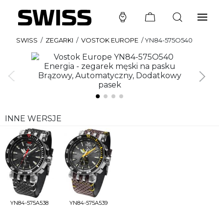
SWISS
/
ZEGARKI
/
VOSTOK EUROPE
/
YN84-575O540
INNE WERSJE
YN84-575A538
YN84-575A539