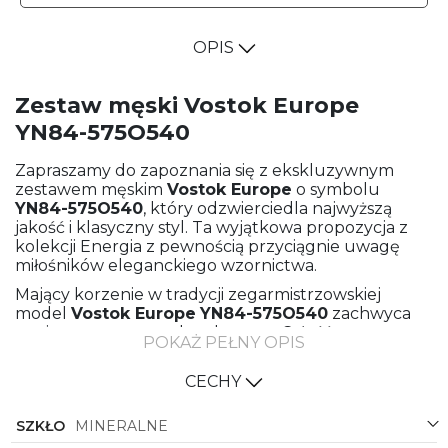
OPIS
Zestaw męski Vostok Europe
YN84-575O540
Zapraszamy do zapoznania się z ekskluzywnym
zestawem męskim
Vostok Europe
o symbolu
YN84-575O540
, który odzwierciedla najwyższą
jakość i klasyczny styl. Ta wyjątkowa propozycja z
kolekcji Energia z pewnością przyciągnie uwagę
miłośników eleganckiego wzornictwa.
Mający korzenie w tradycji zegarmistrzowskiej
model
Vostok Europe
YN84-575O540
zachwyca
swoim wytwornym charakterem. Całość utrzymana
POKAŻ PEŁNY OPIS
jest w stonowanych, eleganckich barwach -
brązowej koperty i skórzanego paska w tym samym
CECHY
kolorze, które nadają całości wyjątkowej klasy.
Czarna tarcza z subtelnymi elementami w kolorze
SZKŁO
MINERALNE
brązu stanowi doskonałe dopełnienie, tworząc
harmonijną całość. Ponadto w każdym zestawie