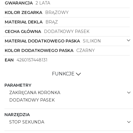
GWARANCJA
2 LATA
podkreślający Twój wyjątkowy gust i charakter.
KOLOR ZEGARKA
BRĄZOWY
Vostok Europe
YN84-575O540
to propozycja dla
osób, które poszukują zegarka godnego swojej
MATERIAŁ DEKLA
BRĄZ
kolekcji, symbolizującego połączenie klasycznego
designu z nowoczesną funkcjonalnością i wysoką
CECHA GŁÓWNA
DODATKOWY PASEK
jakością. Odkryj elegancję w każdym detalu i
MATERIAŁ DODATKOWEGO PASKA
SILIKON
dopasuj go do swojego wyjątkowego stylu -
Vostok
Europe
to gwarancja satysfakcji na lata.
KOLOR DODATKOWEGO PASKA
CZARNY
EAN
4260157448131
FUNKCJE
PARAMETRY
ZAKRĘCANA KORONKA
DODATKOWY PASEK
NARZĘDZIA
STOP SEKUNDA