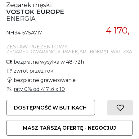
Zegarek męski
VOSTOK EUROPE
ENERGIA
4 170,-
NH34-575A717
ZESTAW PREZENTOWY:
ZEGAREK, GWARANCJA, PASEK, ŚRUBOKRĘT, WALIZKA
bezpłatna wysyłka w 48-72h
zwrot przez rok
bezpłatne grawerowanie
raty 0% od
417 zł
x 10
DOSTĘPNOŚĆ W BUTIKACH
MASZ TAŃSZĄ OFERTĘ -
NEGOCJUJ