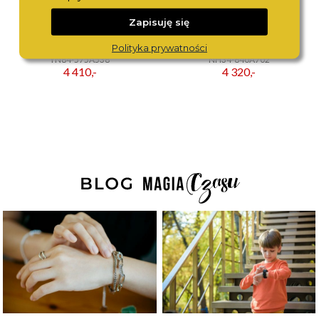
Zapisuję się
VOSTOK EUROPE
VOSTOK EUROPE
Polityka prywatności
YN84-575A538
NH34-640A702
4 410,-
4 320,-