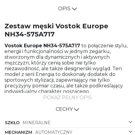
OPIS
Zestaw męski Vostok Europe
NH34-575A717
Vostok Europe
NH34-575A717
to połączenie stylu,
energii i funkcjonalności w jednym zegarku,
stworzonym dla dynamicznych i aktywnych
mężczyzn, którzy cenią sobie nie tylko
niezawodność, ale także designerski wygląd. Ten
model z serii Energia to doskonały dodatek do
sportowych stylizacji, zapewniający nie tylko
precyzyjny pomiar czasu, ale także podkreślający
indywidualny charakter noszącego.
POKAŻ PEŁNY OPIS
Koperta wykonana ze stali nadaje zegarkowi
eleganckiego, a zarazem zdecydowanego wyglądu.
CECHY
Okrągły kształt doskonale komponuje się z
dynamicznym stylem zegarka, podkreślając jego
SZKŁO
MINERALNE
sportowy charakter. Czarny kolor tarczy jest
stonowany, ale zarazem dodaje zegarkowi
MECHANIZM
AUTOMATYCZNY
charakteru i elegancji, idealnie kontrastując z