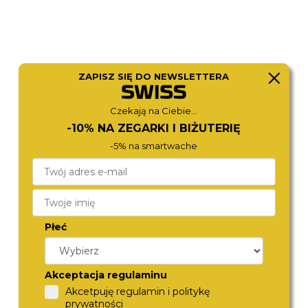
ZAPISZ SIĘ DO NEWSLETTERA
Czekają na Ciebie...
-10% NA ZEGARKI I BIŻUTERIĘ
-5% na smartwache
VOSTOK EUROPE
VOSTOK EUROPE
NH34-640C703
NH35A-575E282
4 550,-
4 530,-
Płeć
Akceptacja regulaminu
Akcetpuję regulamin i politykę
prywatności