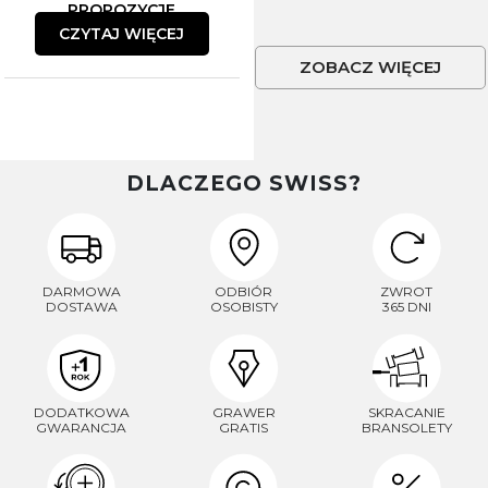
PROPOZYCJE
CZYTAJ WIĘCEJ
ZOBACZ WIĘCEJ
DLACZEGO SWISS?
DARMOWA
ODBIÓR
ZWROT
DOSTAWA
OSOBISTY
365 DNI
DODATKOWA
GRAWER
SKRACANIE
GWARANCJA
GRATIS
BRANSOLETY