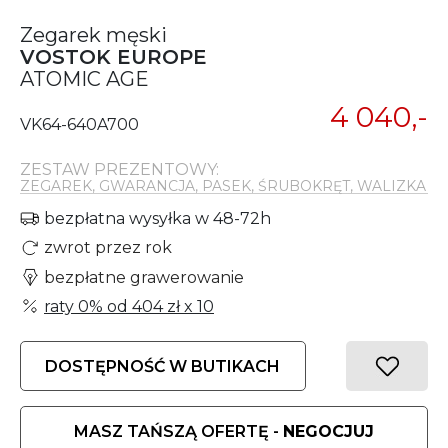
Zegarek męski
VOSTOK EUROPE
ATOMIC AGE
4 040,-
VK64-640A700
ZESTAW PREZENTOWY:
ZEGAREK, GWARANCJA, PASEK, ŚRUBOKRĘT, WALIZKA
bezpłatna wysyłka w 48-72h
zwrot przez rok
bezpłatne grawerowanie
raty 0% od
404 zł
x 10
DOSTĘPNOŚĆ W BUTIKACH
MASZ TAŃSZĄ OFERTĘ -
NEGOCJUJ