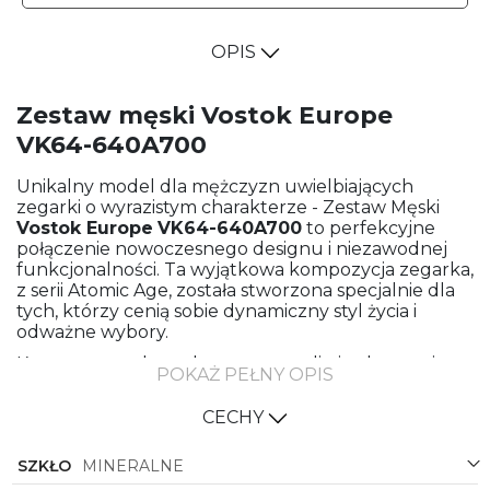
OPIS
Zestaw męski Vostok Europe
VK64-640A700
Unikalny model dla mężczyzn uwielbiających
zegarki o wyrazistym charakterze - Zestaw Męski
Vostok Europe
VK64-640A700
to perfekcyjne
połączenie nowoczesnego designu i niezawodnej
funkcjonalności. Ta wyjątkowa kompozycja zegarka,
z serii Atomic Age, została stworzona specjalnie dla
tych, którzy cenią sobie dynamiczny styl życia i
odważne wybory.
Koperta zegarka wykonana ze stali nierdzewnej w
POKAŻ PEŁNY OPIS
kolorze stalowym, o okrągłym kształcie, stanowi
solidną bazę dla całej konstrukcji. Jest to nie tylko
CECHY
eleganckie dopełnienie całości, lecz także gwarancja
trwałość oraz odporności na uszkodzenia.
SZKŁO
MINERALNE
Kombinacja kolorystyczna, z granatowym paskiem
ze skóry oraz granatową tarczą, nadaje zegarkowi