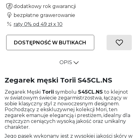
dodatkowy rok gwarancji
bezpłatne grawerowanie
raty 0% od
49 zł
x 10
DOSTĘPNOŚĆ W BUTIKACH
OPIS
Zegarek męski Torii S45CL.NS
Zegarek Męski
Torii
symbolu
S45CL.NS
to klejnot
w światowym świecie zegarmistrzostwa, łączący w
sobie klasyczny styl z nowoczesnym designem.
Pochodzący z ekskluzywnej kolekcji Mori, ten
zegarek emanuje elegancją i prestiżem, idealny dla
mężczyzn ceniących wysoką jakość oraz unikalny
charakter.
Jego pasek wykonany jest z wysokiej jakości skóry w