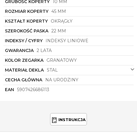
może to właśnie on stanie się Twoim ulubionym
GRUBOŚĆ KOPERTY
10 MM
akcesorium, które będzie przypominać Ci o wartości
ROZMIAR KOPERTY
45 MM
czasu i piękna w każdej chwili.
KSZTAŁT KOPERTY
OKRĄGŁY
SZEROKOŚĆ PASKA
22 MM
INDEKSY / CYFRY
INDEKSY LINIOWE
GWARANCJA
2 LATA
KOLOR ZEGARKA
GRANATOWY
MATERIAŁ DEKLA
STAL
CECHA GŁÓWNA
NA URODZINY
EAN
5907426686113
INSTRUKCJA