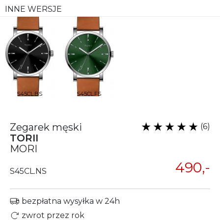
INNE WERSJE
S45CL.BS
S45CL.FS
Zegarek męski
(6)
TORII
MORI
490,-
S45CL.NS
bezpłatna wysyłka w 24h
zwrot przez rok