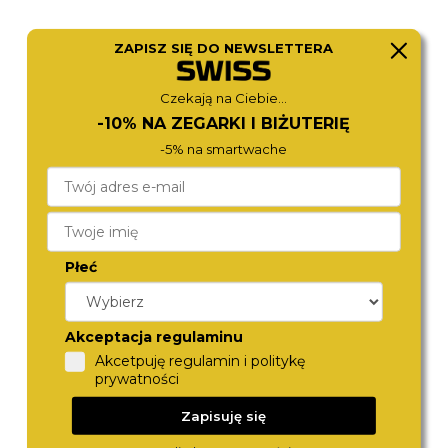
ZAPISZ SIĘ DO NEWSLETTERA
CITIZEN
BERING
Czekają na Ciebie...
AW1780-17L
18640-505
590,-
490,-
-10% NA ZEGARKI I BIŻUTERIĘ
-5% na smartwache
Płeć
Akceptacja regulaminu
Akcetpuję regulamin i politykę
prywatności
FESTINA
CALVIN KLEIN
20358/B
25200552
Zapisuję się
449,-
490,-