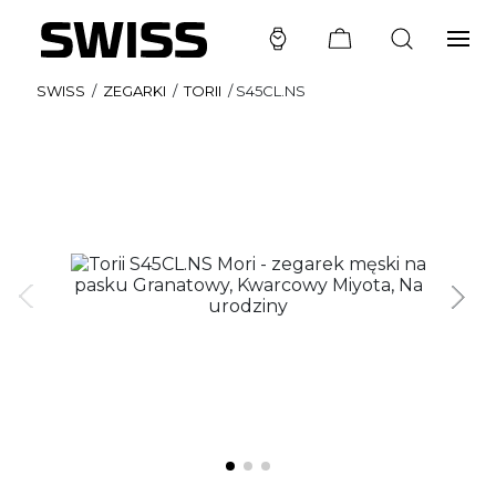
SWISS
/
ZEGARKI
/
TORII
/
S45CL.NS