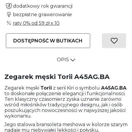
dodatkowy rok gwarancji
bezpłatne grawerowanie
raty 0% od
59 zł
x 10
DOSTĘPNOŚĆ W BUTIKACH
OPIS
Zegarek męski Torii A45AG.BA
Zegarek męski
Torii
z serii Kiri o symbolu
A45AG.BA
to doskonałe połączenie elegancji i funkcjonalności.
Ten klasyczny czasomierz zyska uznanie zarówno
wśród miłośników tradycyjnego designu, jak i osób
poszukujących nowoczesności w najwyższej jakości
wykonaniu.
Jego stalowa bransoleta meshowa w kolorze szarym
nadaje mu niebywałej lekkości i połysku,