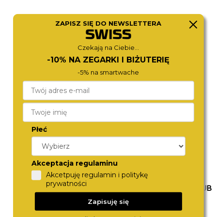
ZAPISZ SIĘ DO NEWSLETTERA
FOSSIL
TORII
Czekają na Ciebie...
FS5459
A41AG.AA
690,-
590,-
-10% NA ZEGARKI I BIŻUTERIĘ
-5% na smartwache
Płeć
Akceptacja regulaminu
Akcetpuję regulamin i politykę
prywatności
TORII
BEVERLY HILLS POLO CLUB
A41AG.BA
BP3784X.066
Zapisuję się
590,-
590,-