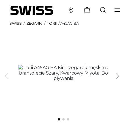
SWISS
/
ZEGARKI
/
TORII
/
A45AG.BA