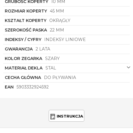
GRUBOŚĆ KOPERTY
10 MM
niesie zegarek na swoim nadgarstku.
ROZMIAR KOPERTY
45 MM
Wejdź do świata wyrafinowanego designu i
perfekcyjnego wykonania z zegarkiem męskim
KSZTAŁT KOPERTY
OKRĄGŁY
Torii
Kiri
A45AG.BA
i zadbaj o każdy detal swojego
codziennego wizerunku. Niech zegarek stanie się
SZEROKOŚĆ PASKA
22 MM
twym niezastąpionym towarzyszem, który dopełni
INDEKSY / CYFRY
INDEKSY LINIOWE
każdą stylizację i podkreśli Twój osobisty styl.
GWARANCJA
2 LATA
KOLOR ZEGARKA
SZARY
MATERIAŁ DEKLA
STAL
CECHA GŁÓWNA
DO PŁYWANIA
EAN
5903332924592
INSTRUKCJA