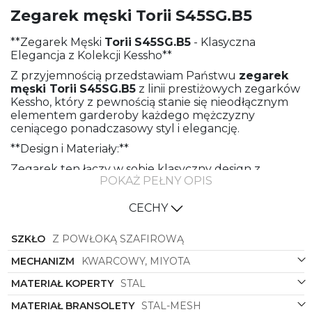
Zegarek męski Torii S45SG.B5
**Zegarek Męski
Torii
S45SG.B5
- Klasyczna
Elegancja z Kolekcji Kessho**
Z przyjemnością przedstawiam Państwu
zegarek
męski
Torii
S45SG.B5
z linii prestiżowych zegarków
Kessho, który z pewnością stanie się nieodłącznym
elementem garderoby każdego mężczyzny
ceniącego ponadczasowy styl i elegancję.
**Design i Materiały:**
Zegarek ten łączy w sobie klasyczny design z
POKAŻ PEŁNY OPIS
nowoczesnymi elementami, tworząc wyjątkową
harmonię. Jego okrągła koperta oraz stalowa
CECHY
bransoleta meshowa doskonale komponują się ze
sobą, tworząc ponadczasową estetykę, która z
pewnością przyciągnie uwagę wielbicieli
SZKŁO
Z POWŁOKĄ SZAFIROWĄ
eleganckiego minimalizmu. Stalowe wykończenie
zarówno koperty, jak i bransolety nadaje temu
MECHANIZM
KWARCOWY, MIYOTA
zegarkowi solidności i stylu, który pozostanie modny
MATERIAŁ KOPERTY
STAL
przez wiele sezonów.
MATERIAŁ BRANSOLETY
STAL-MESH
**Kolorystyka:**