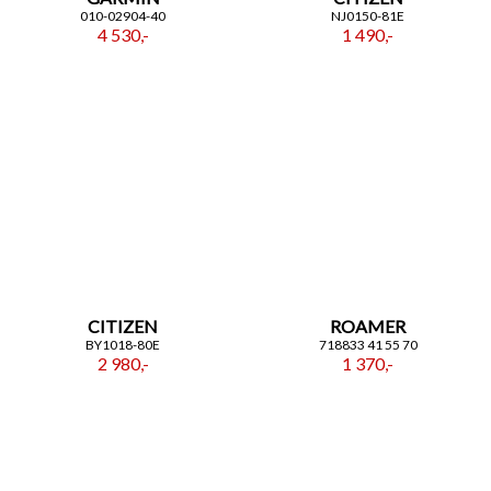
010-02904-40
NJ0150-81E
4 530,-
1 490,-
CITIZEN
ROAMER
BY1018-80E
718833 41 55 70
2 980,-
1 370,-