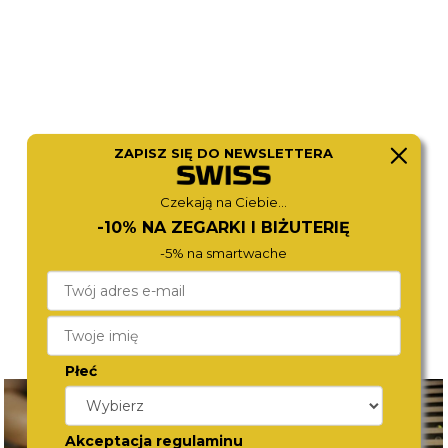
CITIZEN
ROAMER
ZAPISZ SIĘ DO NEWSLETTERA
JV3001-53E
101984 41 45 10
2 670,-
3 980,-
Czekają na Ciebie...
-10% NA ZEGARKI I BIŻUTERIĘ
-5% na smartwache
Płeć
Akceptacja regulaminu