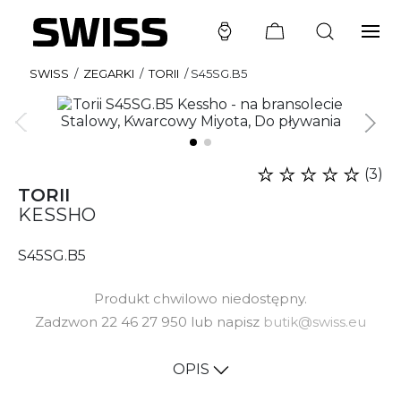
SWISS
/
ZEGARKI
/
TORII
/
S45SG.B5
(3)
TORII
KESSHO
S45SG.B5
Produkt chwilowo niedostępny.
Zadzwon 22 46 27 950 lub napisz
butik@swiss.eu
OPIS