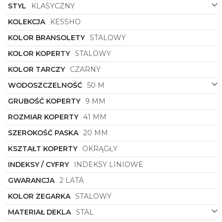
wskazanie czasu, ale również wyraz osobistego
STYL
KLASYCZNY
gustu i klasy. Jego styl klasyczny sprawia, że
doskonale sprawdzi się zarówno w codziennych
KOLEKCJA
KESSHO
stylizacjach, jak i podczas ważnych wydarzeń,
KOLOR BRANSOLETY
STALOWY
dodając elegancji i szyku każdemu outfitowi. To
zegarek, który nie tylko pokazuje czas, ale również
KOLOR KOPERTY
STALOWY
historię, gust i osobowość swojego nosiciela.
KOLOR TARCZY
CZARNY
Dzięki starannemu wykonaniu, wysokiej jakości
materiałom oraz precyzyjnemu mechanizmowi,
WODOSZCZELNOŚĆ
50 M
zegarek męski
Torii
z pewnością stanie się
nieodłącznym elementem Twojego codziennego
GRUBOŚĆ KOPERTY
9 MM
życia, podkreślając indywidualny styl i dbałość o
ROZMIAR KOPERTY
41 MM
detale. Wyróżniaj się z tłumu, inwestując w zegarek,
który jest nie tylko przedmiotem praktycznym, ale
SZEROKOŚĆ PASKA
20 MM
również luksusowym dodatkiem, który podkreśli
Twój niepowtarzalny charakter.
KSZTAŁT KOPERTY
OKRĄGŁY
INDEKSY / CYFRY
INDEKSY LINIOWE
GWARANCJA
2 LATA
KOLOR ZEGARKA
STALOWY
MATERIAŁ DEKLA
STAL