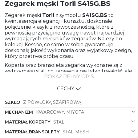
Zegarek męski Torii S41SG.BS
Zegarek męski
Torii
z symbolu
S41SG.BS
to
kwintesencja elegancji i kunsztu, doskonałe
połączenie klasyki z nowoczesnością, które z
pewnością przyciągnie uwagę nawet najbardziej
wymagających miłośników zegarków. Należy do
kolekcji Kessho, co samo w sobie gwarantuje
doskonałą jakość wykonania oraz wyjątkowy design,
który przetrwa próbę czasu.
Koperta oraz bransoleta zegarka wykonane są z
wytrzymałej stali, co zapewnia nie tylko trwałość, ale
POKAŻ PEŁNY OPIS
także elegancki wygląd. Bransoleta meshowa w
kolorze stalowym doskonale komponuje się z
okrągłą kopertą, również w kolorze stalowym,
CECHY
tworząc spójną całość. Natomiast czarna tarcza
nadaje zegarkowi zdecydowanego charakteru i
SZKŁO
Z POWŁOKĄ SZAFIROWĄ
sprawia, że jest on nie tylko praktycznym
narzędziem do mierzenia czasu, ale także modnym
MECHANIZM
KWARCOWY, MIYOTA
dodatkiem, podkreślającym indywidualny styl
MATERIAŁ KOPERTY
STAL
noszącego.
MATERIAŁ BRANSOLETY
STAL-MESH
Zegarek męski
Torii
to nie tylko precyzyjne