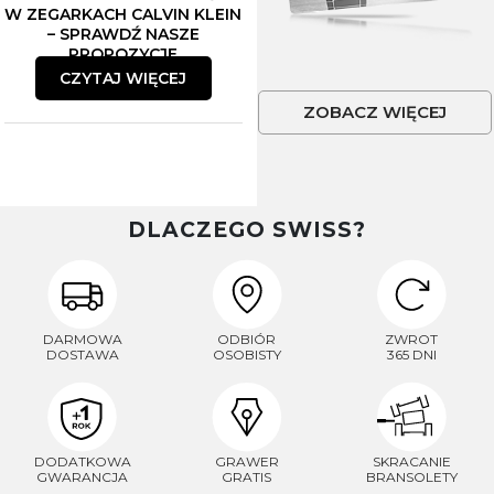
W ZEGARKACH CALVIN KLEIN
– SPRAWDŹ NASZE
PROPOZYCJE
CZYTAJ WIĘCEJ
ZOBACZ WIĘCEJ
DLACZEGO SWISS?
DARMOWA
ODBIÓR
ZWROT
DOSTAWA
OSOBISTY
365 DNI
DODATKOWA
GRAWER
SKRACANIE
GWARANCJA
GRATIS
BRANSOLETY