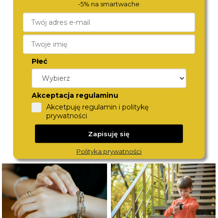
-5% na smartwache
FESTINA
TOMMY HILFIGER
20074/4
2770158
Płeć
659,-
690,-
Akceptacja regulaminu
Akcetpuję regulamin i politykę
prywatności
Zapisuję się
Polityka prywatności