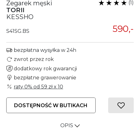
Zegarek męski
(1)
TORII
KESSHO
590,-
S41SG.BS
bezpłatna wysyłka w 24h
zwrot przez rok
dodatkowy rok gwarancji
bezpłatne grawerowanie
raty 0% od
59 zł
x 10
DOSTĘPNOŚĆ W BUTIKACH
OPIS