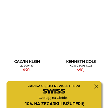
CALVIN KLEIN
KENNETH COLE
25200433
KCWGY0064102
690,-
690,-
ZAPISZ SIĘ DO NEWSLETTERA
Czekają na Ciebie...
-10% NA ZEGARKI I BIŻUTERIĘ