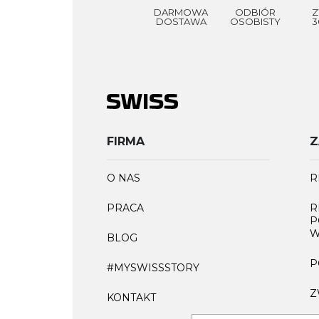
DARMOWA
ODBIÓR
Z
DOSTAWA
OSOBISTY
3
FIRMA
Z
O NAS
R
PRACA
R
P
W
BLOG
P
#MYSWISSSTORY
Z
KONTAKT