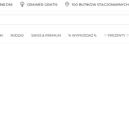
65 DNI
GRAWER GRATIS
100 BUTIKÓW STACJONARNYCH
KI
RODZAJ
SWISS & PREMIUM
% WYPRZEDAŻ %
♡ PREZENTY ♡