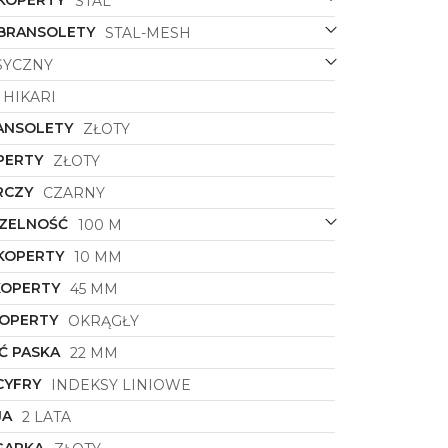
 KOPERTY
STAL
 BRANSOLETY
STAL-MESH
SYCZNY
HIKARI
ANSOLETY
ZŁOTY
PERTY
ZŁOTY
RCZY
CZARNY
ZELNOŚĆ
100 M
KOPERTY
10 MM
KOPERTY
45 MM
KOPERTY
OKRĄGŁY
Ć PASKA
22 MM
CYFRY
INDEKSY LINIOWE
JA
2 LATA