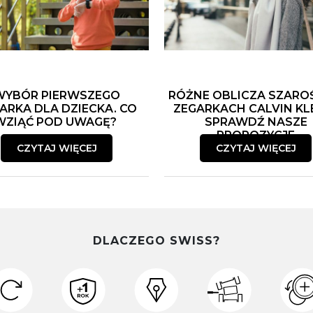
WYBÓR PIERWSZEGO
RÓŻNE OBLICZA SZARO
ARKA DLA DZIECKA. CO
ZEGARKACH CALVIN KLE
WZIĄĆ POD UWAGĘ?
SPRAWDŹ NASZE
PROPOZYCJE
CZYTAJ WIĘCEJ
CZYTAJ WIĘCEJ
DLACZEGO SWISS?