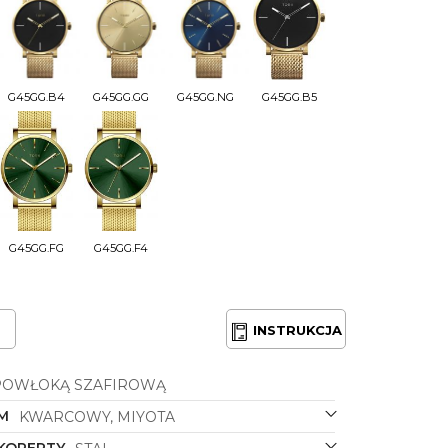
G45GG.B4
G45GG.GG
G45GG.NG
G45GG.B5
G45GG.FG
G45GG.F4
INSTRUKCJA
POWŁOKĄ SZAFIROWĄ
M
KWARCOWY, MIYOTA