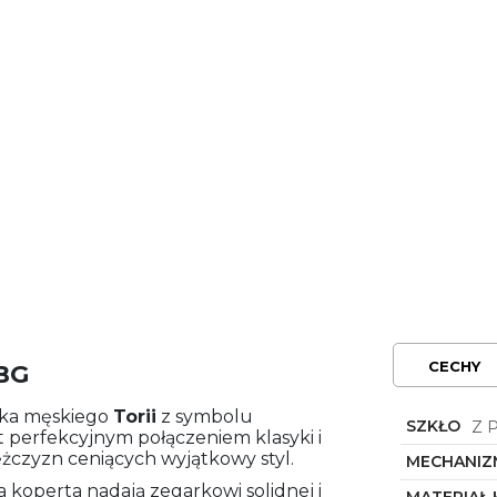
CECHY
.BG
arka męskiego
Torii
z symbolu
SZKŁO
Z 
jest perfekcyjnym połączeniem klasyki i
czyzn ceniących wyjątkowy styl.
MECHANIZ
 koperta nadają zegarkowi solidnej i