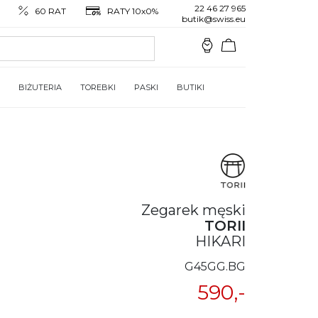
22 46 27 965
60 RAT
RATY 10x0%
butik@swiss.eu
BIŻUTERIA
TOREBKI
PASKI
BUTIKI
Zegarek męski
TORII
HIKARI
G45GG.BG
590,-