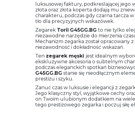
luksusowej faktury, podkreślającej jego 
złota oraz złota koperta dodają mu znie
charakteru, podczas gdy czarna tarcza w
tło dla precyzyjnych wskazówek.
Zegarek
Torii
G45GG.BG
to nie tylko el
niezawodne narzędzie do mierzenia czasu
Mechanizm zegarka został opracowany z 
niezawodność i dokładność wskazań.
Ten
zegarek męski
jest idealnym wybor
ekskluzywne akcesoria o subtelnym chara
podczas eleganckich spotkań biznesowych
G45GG.BG
stanie się nieodłącznym elem
prestiżu i szyku.
Zanuć czas w luksusie i elegancji z zeg
Jego klasyczny styl, wyjątkowe cechy oraz
on Twoim ulubionym dodatkiem na wiele l
tego prestiżowego zegarka i poczuj siłę 