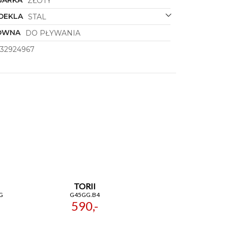
GARKA
ZŁOTY
DEKLA
STAL
ÓWNA
DO PŁYWANIA
32924967
TORII
G
G45GG.B4
590,-