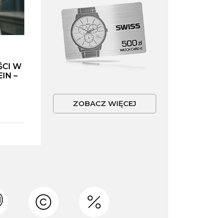
ŚCI W
IN –
ZOBACZ WIĘCEJ