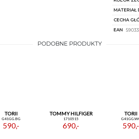
KOLOR ZE
MATERIAŁ 
CECHA GŁ
EAN
59033
PODOBNE PRODUKTY
TORII
TOMMY HILFIGER
TORII
G41GG.BG
1710515
G41GG.W
590,-
690,-
590,-