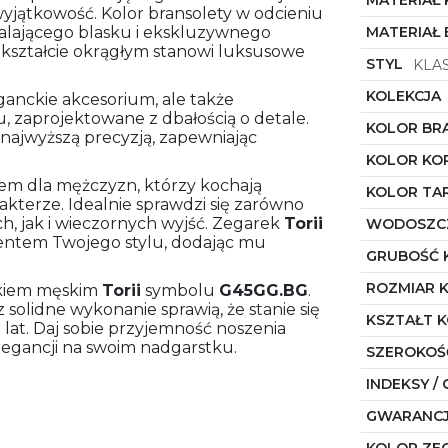
MATERIAŁ
wyjątkowość. Kolor bransolety w odcieniu
walającego blasku i ekskluzywnego
MATERIAŁ
 kształcie okrągłym stanowi luksusowe
STYL
KLA
KOLEKCJA
eganckie akcesorium, ale także
, zaprojektowane z dbałością o detale.
KOLOR BR
najwyższą precyzją, zapewniając
KOLOR KO
em dla mężczyzn, którzy kochają
KOLOR TA
kterze. Idealnie sprawdzi się zarówno
, jak i wieczornych wyjść. Zegarek
Torii
WODOSZC
entem Twojego stylu, dodając mu
GRUBOŚĆ 
ROZMIAR 
arkiem męskim
Torii
symbolu
G45GG.BG
.
 solidne wykonanie sprawią, że stanie się
KSZTAŁT 
at. Daj sobie przyjemność noszenia
elegancji na swoim nadgarstku.
SZEROKOŚ
INDEKSY / 
GWARANC