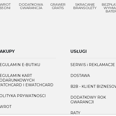
WROT
DODATKOWA
GRAWER
SKRACANIE
BEZPŁA
65 DNI
GWARANCJA
GRATIS
BRANSOLETY
WYMIA
BATER
AKUPY
USŁUGI
EGULAMIN E-BUTIKU
SERWIS i REKLAMACJE
EGULAMIN KART
DOSTAWA
ODARUNKOWYCH
ATCHCARD I EWATCHCARD
B2B - KLIENT BIZNES
OLITYKA PRYWATNOŚCI
DODATKOWY ROK
GWARANCJI
WROT
RATY