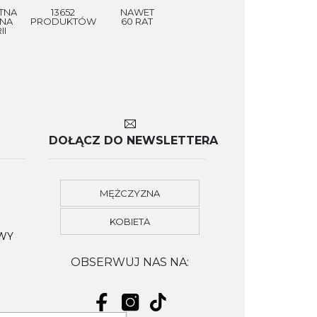
TNA
13652
NAWET
NA
PRODUKTÓW
60 RAT
II
DOŁĄCZ DO NEWSLETTERA
MĘŻCZYZNA
KOBIETA
OWY
OBSERWUJ NAS NA: