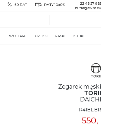
22 46 27 965
60 RAT
RATY 10x0%
butik@swiss.eu
BIŻUTERIA
TOREBKI
PASKI
BUTIKI
Zegarek męski
TORII
DAICHI
R41BL.BR
550,-