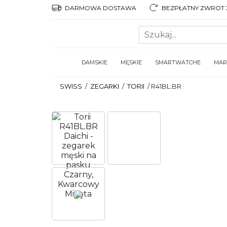
DARMOWA DOSTAWA
BEZPŁATNY ZWROT 3
DAMSKIE
MĘSKIE
SMARTWATCHE
MAR
SWISS
/
ZEGARKI
/
TORII
/
R41BL.BR