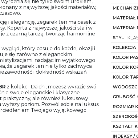
 wyróżnia się nie tylko swoim urokiem,
nany z najwyższej jakości materiałów,
MECHANIZ
dczasowo.
MATERIAŁ
ję i elegancję, zegarek ten ma pasek z
y. Koperta z najwyższej jakości stali w
MATERIAŁ 
je z czarną tarczą, tworząc harmonijne
STYL
KLA
KOLEKCJA
wygląd, który pasuje do każdej okazji i
nuje się zarówno z eleganckim
KOLOR PA
i stylizacjami, nadając im wyjątkowego
a, że zegarek ten nie tylko zachwyca
KOLOR KO
niezawodność i dokładność wskazań
KOLOR TA
BR
z kolekcji Daichi, możesz wyrazić swój
WODOSZC
śnie swoje eleganckie i klasyczne
GRUBOŚĆ 
t praktyczny, ale również luksusowy
na wyższy poziom. Pozwól sobie na luksus
ROZMIAR 
wierciedleniem Twojego wyjątkowego
SZEROKOŚ
KSZTAŁT 
INDEKSY / 