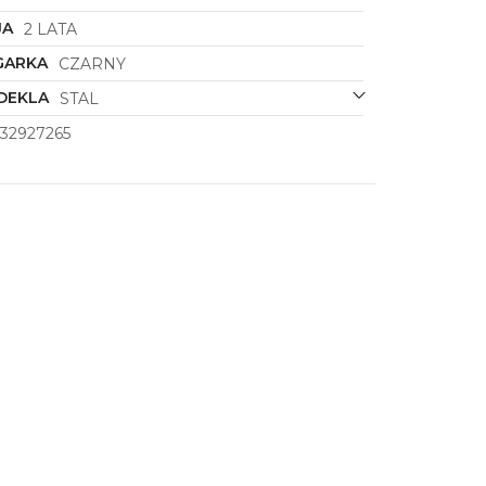
JA
2 LATA
GARKA
CZARNY
DEKLA
STAL
32927265