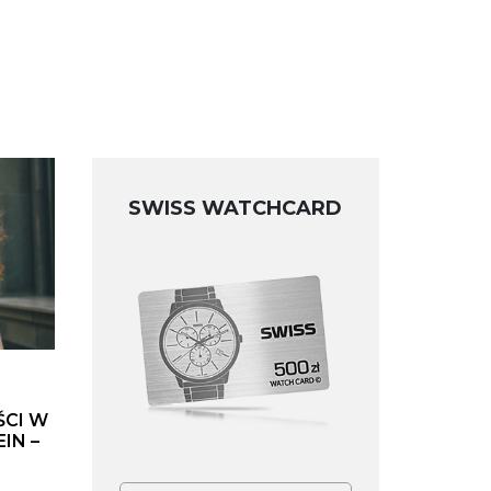
SWISS WATCHCARD
ŚCI W
IN –