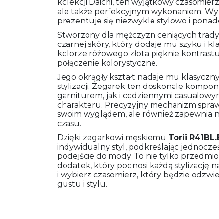
kolekcji Daichi, ten wyjątkowy czasomierz
ale także perfekcyjnym wykonaniem. Wyko
prezentuje się niezwykle stylowo i pona
Stworzony dla mężczyzn ceniących tradyc
czarnej skóry, który dodaje mu szyku i klas
kolorze różowego złota pięknie kontrastu
połączenie kolorystyczne.
Jego okrągły kształt nadaje mu klasyczny 
stylizacji. Zegarek ten doskonale kompo
garniturem, jak i codziennymi casualowym
charakteru. Precyzyjny mechanizm sprawi
swoim wyglądem, ale również zapewnia 
czasu.
Dzięki zegarkowi męskiemu
Torii
R41BL.
indywidualny styl, podkreślając jednocze
podejście do mody. To nie tylko przedmio
dodatek, który podnosi każdą stylizację 
i wybierz czasomierz, który będzie odz
gustu i stylu.