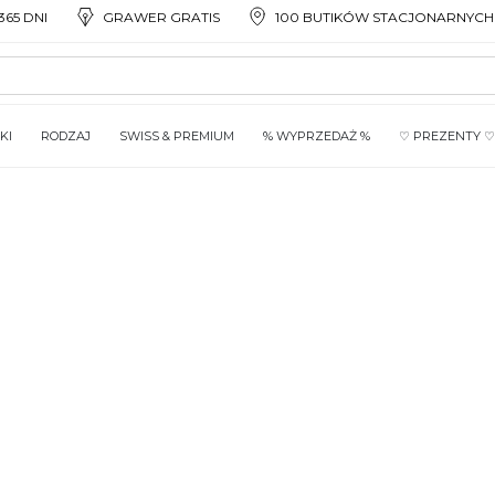
65 DNI
GRAWER GRATIS
100 BUTIKÓW STACJONARNYCH
KI
RODZAJ
SWISS & PREMIUM
% WYPRZEDAŻ %
♡ PREZENTY ♡