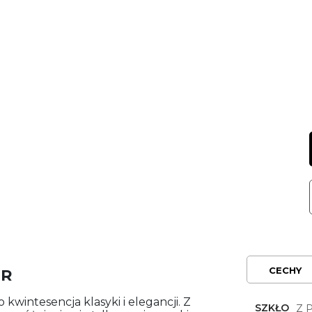
CECHY
BR
o kwintesencja klasyki i elegancji. Z
SZKŁO
Z 