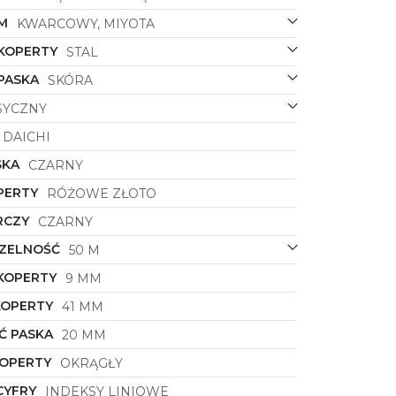
M
KWARCOWY, MIYOTA
 KOPERTY
STAL
PASKA
SKÓRA
SYCZNY
DAICHI
SKA
CZARNY
PERTY
RÓŻOWE ZŁOTO
RCZY
CZARNY
ZELNOŚĆ
50 M
KOPERTY
9 MM
KOPERTY
41 MM
Ć PASKA
20 MM
KOPERTY
OKRĄGŁY
CYFRY
INDEKSY LINIOWE